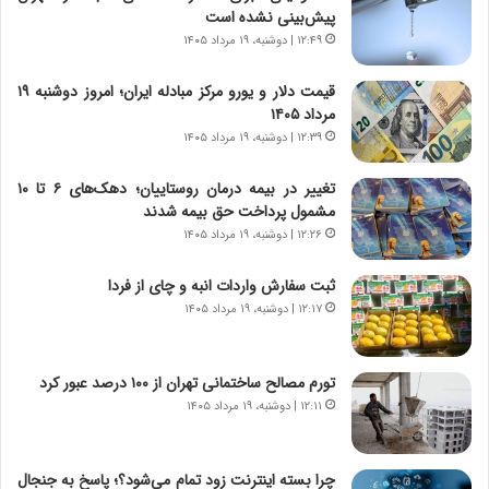
پیش‌بینی نشده است
ی
ر
ر
ی
۱۲:۴۹ | دوشنبه، ۱۹ مرداد ۱۴۰۵
ا
خ
ن‌
ا
قیمت دلار و یورو مرکز مبادله ایران؛ امروز دوشنبه ۱۹
خ
ی
مرداد ۱۴۰۵
و
ر
۱۲:۳۹ | دوشنبه، ۱۹ مرداد ۱۴۰۵
د
ا
ر
ن
تغییر در بیمه درمان روستاییان؛ دهک‌های ۶ تا ۱۰
و
،
مشمول پرداخت حق بیمه شدند
ر
ه
۱۲:۲۶ | دوشنبه، ۱۹ مرداد ۱۴۰۵
و
ی
ش
چ
ثبت سفارش واردات انبه و چای از فردا
ن
گ
۱۲:۱۷ | دوشنبه، ۱۹ مرداد ۱۴۰۵
ا
ا
س
ه
ت
ج
تورم مصالح ساختمانی تهران از ۱۰۰ درصد عبور کرد
|
ز
ب
۱۲:۱۱ | دوشنبه، ۱۹ مرداد ۱۴۰۵
ا
ر
ی
ن
ن
ا
ج
چرا بسته اینترنت زود تمام می‌شود؟؛ پاسخ به جنجال