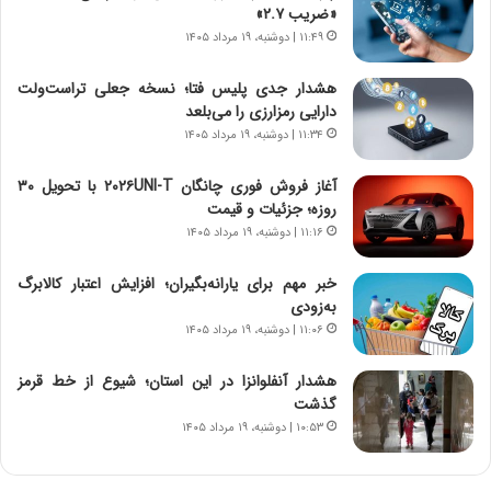
م
ن
«ضریب ۲.۷»
ه
گ
۱۱:۴۹ | دوشنبه، ۱۹ مرداد ۱۴۰۵
ج
،
د
ن
هشدار جدی پلیس فتا؛ نسخه جعلی تراست‌ولت
ی
ت
دارایی رمزارزی را می‌بلعد
د
و
۱۱:۳۴ | دوشنبه، ۱۹ مرداد ۱۴۰۵
ا
ا
ی
ن
آغاز فروش فوری چانگان ۲۰۲۶UNI-T با تحویل ۳۰
ر
س
روزه؛ جزئیات و قیمت
ا
ت
۱۱:۱۶ | دوشنبه، ۱۹ مرداد ۱۴۰۵
ن‌
ه
خ
د
خبر مهم برای یارانه‌بگیران؛ افزایش اعتبار کالابرگ
و
ر
به‌زودی
د
م
۱۱:۰۶ | دوشنبه، ۱۹ مرداد ۱۴۰۵
ر
ق
و
ا
ب
ب
هشدار آنفلوانزا در این استان؛ شیوع از خط قرمز
ر
ل
گذشت
ا
چ
۱۰:۵۳ | دوشنبه، ۱۹ مرداد ۱۴۰۵
ی
ن
ت
ی