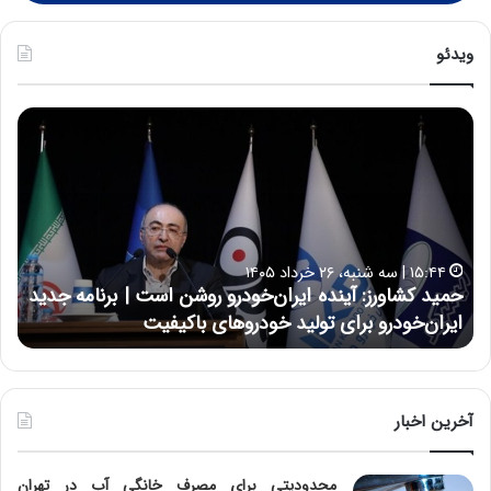
ویدئو
ح
ح
م
س
ی
ی
د
ن
ک
ع
ش
ل
ا
ا
۱۵:۴۴ | سه شنبه، ۲۶ خرداد ۱۴۰۵
و
ی
حمید کشاورز: آینده ایران‌خودرو روشن است | برنامه جدید
ح
ر
ی
ایران‌خودرو برای تولید خودروهای باکیفیت
ن
ز
:
:
د
آ
ر
ی
ط
ن
و
آخرین اخبار
د
ل
ه
ت
محدودیتی برای مصرف خانگی آب در تهران
ا
ا