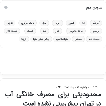
و
ن
ل
ق
عناوین مهم
ی
د
د
ر
خ
ت
آمریکا
ارز
امروز
ایران
بازار
بانک مرکزی
بورس
و
ی
د
ب
ترامپ
جاده چالوس
دلار
طلا
قیمت
قیمت دلار
ر
ا
قیمت طلا
مسکن
هواشناسی
پیش بینی هوا
کرونا
و
ی
ه
س
ا
ت
ی
د
ب
ا
ک
ی
ف
ی
ت