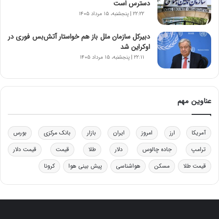
دسترس است
و
۲۲:۲۲ | پنجشنبه، ۱۵ مرداد ۱۴۰۵
ب
ر
دبیرکل سازمان ملل باز هم خواستار آتش‌بس فوری در
ا
اوکراین شد
ی
۲۲:۱۱ | پنجشنبه، ۱۵ مرداد ۱۴۰۵
ت
و
ل
ی
عناوین مهم
د
خ
و
د
آمریکا
ارز
امروز
ایران
بازار
بانک مرکزی
بورس
ر
ترامپ
جاده چالوس
دلار
طلا
قیمت
قیمت دلار
و
ه
قیمت طلا
مسکن
هواشناسی
پیش بینی هوا
کرونا
ا
ی
ب
ا
ک