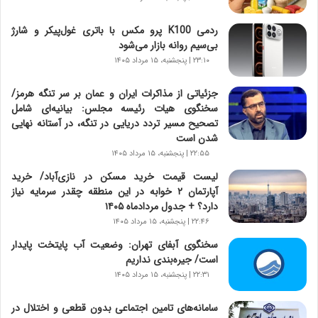
س
ت
ردمی K100 پرو مکس با باتری غول‌پیکر و شارژ
|
بی‌سیم روانه بازار می‌شود
ب
ر
۲۳:۱۰ | پنجشنبه، ۱۵ مرداد ۱۴۰۵
ن
ا
جزئیاتی از مذاکرات ایران و عمان بر سر تنگه هرمز/
م
سخنگوی هیات رئیسه مجلس: بیانیه‌ای شامل
ه
تصحیح مسیر تردد دریایی در تنگه، در آستانه نهایی
ج
شدن است
د
۲۲:۵۵ | پنجشنبه، ۱۵ مرداد ۱۴۰۵
ی
لیست قیمت خرید مسکن در نازی‌آباد/ خرید
د
آپارتمان ۲ خوابه در این منطقه چقدر سرمایه نیاز
ا
دارد؟ + جدول مردادماه ۱۴۰۵
ی
۲۲:۴۶ | پنجشنبه، ۱۵ مرداد ۱۴۰۵
ر
ا
سخنگوی آبفای تهران: وضعیت آب پایتخت پایدار
ن‌
است/ جیره‌بندی نداریم
خ
۲۲:۳۱ | پنجشنبه، ۱۵ مرداد ۱۴۰۵
و
د
سامانه‌های تامین اجتماعی بدون قطعی و اختلال در
ر