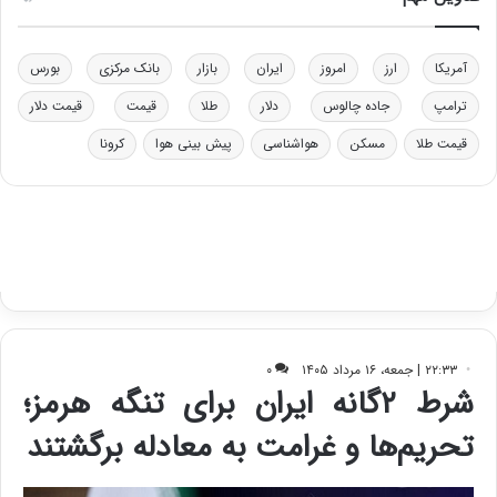
ی
د
د
ر
خ
ت
آمریکا
ارز
امروز
ایران
بازار
بانک مرکزی
بورس
و
ی
د
ب
ترامپ
جاده چالوس
دلار
طلا
قیمت
قیمت دلار
ر
ا
قیمت طلا
مسکن
هواشناسی
پیش بینی هوا
کرونا
و
ی
ه
س
ا
ت
ی
د
ب
ا
ک
ی
ف
ی
ت