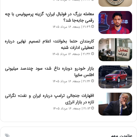
ج
،
د
ن
معامله بزرگ در فوتبال ایران؛ گزینه پرسپولیس با چه
ی
ت
رقمی جابه‌جا شد؟
د
و
۲۱:۴۹ | جمعه، ۱۶ مرداد ۱۴۰۵
ا
ا
ی
ن
کارمندان حتما بخوانند؛ اعلام تصمیم نهایی درباره
ر
س
تعطیلی ادارات شنبه
ا
ت
۲۱:۳۶ | جمعه، ۱۶ مرداد ۱۴۰۵
ن‌
ه
خ
د
بازار خودرو دوباره داغ شد؛ سود چندصد میلیونی
و
ر
اطلس سایپا
د
م
۲۱:۲۴ | جمعه، ۱۶ مرداد ۱۴۰۵
ر
ق
و
ا
ب
ب
اظهارات جنجالی ترامپ درباره ایران و نفت؛ نگرانی
ر
ل
تازه در بازار انرژی
ا
چ
۲۱:۱۳ | جمعه، ۱۶ مرداد ۱۴۰۵
ی
ن
ت
ی
و
ن
ل
ق
عناوین مهم