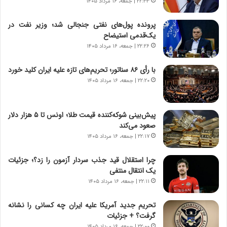
ر
ی
۲۲:۳۳ | جمعه، ۱۶ مرداد ۱۴۰۵
ا
خ
ن‌
ا
پرونده پول‌های نفتی جنجالی شد؛ وزیر نفت در
خ
ی
یک‌قدمی استیضاح
و
ر
۲۲:۲۶ | جمعه، ۱۶ مرداد ۱۴۰۵
د
ا
ر
ن
با رأی ۸۶ سناتور؛ تحریم‌های تازه علیه ایران کلید خورد
و
،
۲۲:۲۰ | جمعه، ۱۶ مرداد ۱۴۰۵
ر
ه
و
ی
ش
چ
پیش‌بینی شوکه‌کننده قیمت طلا؛ اونس تا ۵ هزار دلار
ن
گ
صعود می‌کند
ا
ا
۲۲:۱۷ | جمعه، ۱۶ مرداد ۱۴۰۵
س
ه
ت
ج
چرا استقلال قید جذب سردار آزمون را زد؟؛ جزئیات
|
ز
یک انتقال منتفی
ب
ا
ر
۲۲:۱۱ | جمعه، ۱۶ مرداد ۱۴۰۵
ی
ن
ن
ا
ج
تحریم جدید آمریکا علیه ایران چه کسانی را نشانه
م
ن
گرفت؟ + جزئیات
ه
گ
۲۲:۰۰ | جمعه، ۱۶ مرداد ۱۴۰۵