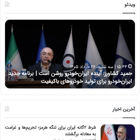
ویدئو
ح
ح
م
س
ی
ی
د
ن
ک
ع
ش
ل
ا
ا
۱۵:۴۴ | سه شنبه، ۲۶ خرداد ۱۴۰۵
و
ی
حمید کشاورز: آینده ایران‌خودرو روشن است | برنامه جدید
ح
ر
ی
ایران‌خودرو برای تولید خودروهای باکیفیت
ن
ز
:
:
د
آ
ر
ی
ط
ن
و
آخرین اخبار
د
ل
ه
ت
شرط ۲گانه ایران برای تنگه هرمز؛ تحریم‌ها و غرامت
ا
ا
به معادله برگشتند
ی
ر