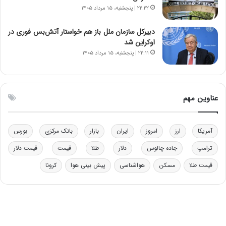
و
ا
۲۲:۲۲ | پنجشنبه، ۱۵ مرداد ۱۴۰۵
ب
ب
ر
ل
دبیرکل سازمان ملل باز هم خواستار آتش‌بس فوری در
ا
چ
اوکراین شد
ی
ن
۲۲:۱۱ | پنجشنبه، ۱۵ مرداد ۱۴۰۵
ت
ی
و
ن
ل
ق
ی
د
عناوین مهم
د
ر
خ
ت
و
ی
د
ب
آمریکا
ارز
امروز
ایران
بازار
بانک مرکزی
بورس
ر
ا
ترامپ
جاده چالوس
دلار
طلا
قیمت
قیمت دلار
و
ی
ه
س
قیمت طلا
مسکن
هواشناسی
پیش بینی هوا
کرونا
ا
ت
ی
د
ب
ا
ک
ی