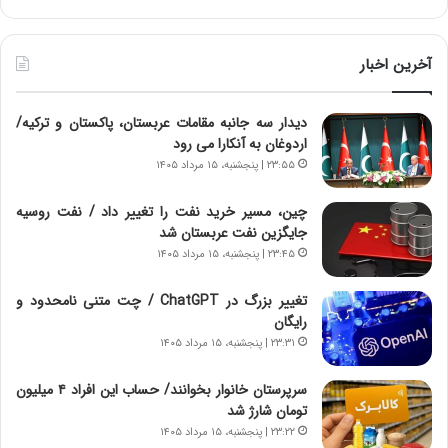
آ
ر
ی
ط
ن
و
آخرین اخبار
د
ل
ه
ت
دیدار سه جانبه مقامات عربستان، پاکستان و ترکیه/
ا
ا
اردوغان به آنکارا می رود
ی
ر
ر
ی
۲۳:۵۵ | پنجشنبه، ۱۵ مرداد ۱۴۰۵
ا
خ
ن‌
ا
چین، مسیر خرید نفت را تغییر داد / نفت روسیه
خ
ی
جایگزین نفت عربستان شد
و
ر
۲۳:۴۵ | پنجشنبه، ۱۵ مرداد ۱۴۰۵
د
ا
ر
ن
تغییر بزرگ در ChatGPT / چت متنی نامحدود و
و
،
رایگان
ر
ه
۲۳:۳۱ | پنجشنبه، ۱۵ مرداد ۱۴۰۵
و
ی
ش
چ
سرپرستان خانوار بخوانند/ حساب این افراد ۴ میلیون
ن
گ
تومان شارژ شد
ا
ا
۲۳:۲۲ | پنجشنبه، ۱۵ مرداد ۱۴۰۵
س
ه