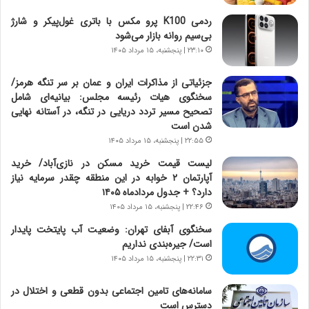
ت
ج
ردمی K100 پرو مکس با باتری غول‌پیکر و شارژ
|
ز
بی‌سیم روانه بازار می‌شود
ب
ا
ر
۲۳:۱۰ | پنجشنبه، ۱۵ مرداد ۱۴۰۵
ی
ن
ن
ا
ج
جزئیاتی از مذاکرات ایران و عمان بر سر تنگه هرمز/
م
ن
سخنگوی هیات رئیسه مجلس: بیانیه‌ای شامل
ه
گ
تصحیح مسیر تردد دریایی در تنگه، در آستانه نهایی
ج
،
شدن است
د
ن
۲۲:۵۵ | پنجشنبه، ۱۵ مرداد ۱۴۰۵
ی
ت
لیست قیمت خرید مسکن در نازی‌آباد/ خرید
د
و
آپارتمان ۲ خوابه در این منطقه چقدر سرمایه نیاز
ا
ا
دارد؟ + جدول مردادماه ۱۴۰۵
ی
ن
۲۲:۴۶ | پنجشنبه، ۱۵ مرداد ۱۴۰۵
ر
س
ا
ت
سخنگوی آبفای تهران: وضعیت آب پایتخت پایدار
ن‌
ه
است/ جیره‌بندی نداریم
خ
د
۲۲:۳۱ | پنجشنبه، ۱۵ مرداد ۱۴۰۵
و
ر
د
م
سامانه‌های تامین اجتماعی بدون قطعی و اختلال در
ر
ق
دسترس است