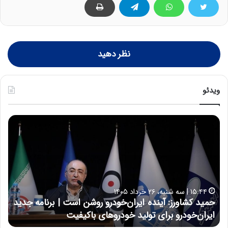
نظر دهید
ویدئو
ح
ح
م
س
ی
ی
د
ن
ک
ع
ش
ل
ا
ا
۱۵:۴۴ | سه شنبه، ۲۶ خرداد ۱۴۰۵
و
ی
حمید کشاورز: آینده ایران‌خودرو روشن است | برنامه جدید
ح
ر
ی
ایران‌خودرو برای تولید خودروهای باکیفیت
ن
ز
:
:
د