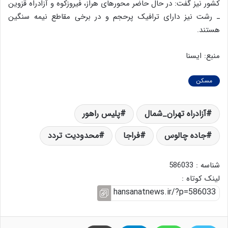
کشور نیز گفت: در حال حاضر محورهای هراز، فیروزکوه و آزادراه قزوین
ـ رشت نیز دارای ترافیک پرحجم و در برخی مقاطع نیمه‌ سنگین
هستند.
منبع: ایسنا
مسکن
آزادراه تهران_شمال
پلیس راهور
جاده چالوس
فراجا
محدودیت تردد
شناسه : 586033
لینک کوتاه :