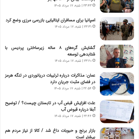
و
ر
۲۳:۴۳ | شنبه، ۱۷ مرداد ۱۴۰۵
د
ا
ر
ن
اسپانیا برای مسافران ایتالیایی بازرسی مرزی وضع کرد
و
،
۲۳:۳۱ | شنبه، ۱۷ مرداد ۱۴۰۵
ر
ه
و
ی
ش
چ
گشایش گره‌های ۸ ساله زیرساختی پردیس با
ن
گ
شتابدهی توسعه
ا
ا
۲۳:۲۰ | شنبه، ۱۷ مرداد ۱۴۰۵
س
ه
ت
ج
عمان: مذاکرات درباره ترتیبات دریانوردی در تنگه هرمز
|
ز
در فضای مثبت جریان دارد
ب
ا
ر
۲۲:۵۴ | شنبه، ۱۷ مرداد ۱۴۰۵
ی
ن
ن
ا
ج
علت افزایش قبض آب در تابستان چیست؟ / توضیح
م
ن
آبفا درباره قبوض آب
ه
گ
۲۲:۴۶ | شنبه، ۱۷ مرداد ۱۴۰۵
ج
،
د
ن
بازار برنج و حبوبات داغ شد / کالا از نیاز مردم هم
ی
ت
بیشتر است