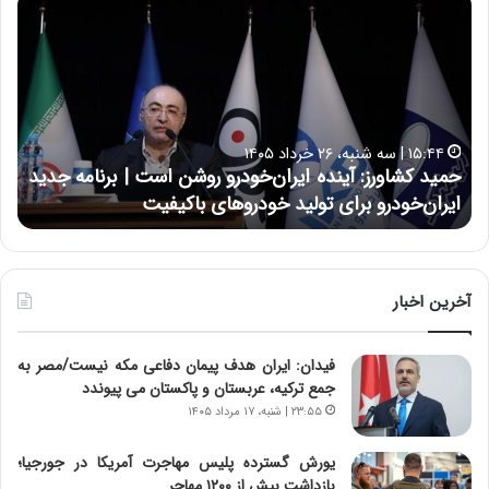
ح
ح
م
س
ی
ی
د
ن
ک
ع
ش
ل
ا
ا
۱۵:۴۴ | سه شنبه، ۲۶ خرداد ۱۴۰۵
و
ی
حمید کشاورز: آینده ایران‌خودرو روشن است | برنامه جدید
ح
ر
ی
ایران‌خودرو برای تولید خودروهای باکیفیت
ن
ز
:
:
د
آ
ر
ی
ط
ن
و
آخرین اخبار
د
ل
ه
ت
فیدان: ایران هدف پیمان دفاعی مکه نیست/مصر به
ا
ا
جمع ترکیه، عربستان و پاکستان می پیوندد
ی
ر
ر
ی
۲۳:۵۵ | شنبه، ۱۷ مرداد ۱۴۰۵
ا
خ
ن‌
ا
یورش گسترده پلیس مهاجرت آمریکا در جورجیا؛
خ
ی
بازداشت بیش از ۱۲۰۰ مهاجر