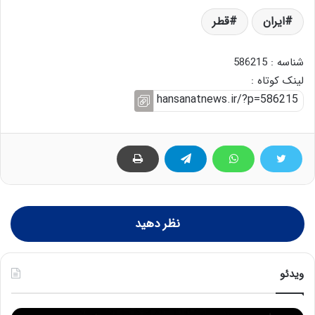
ایران
قطر
شناسه : 586215
لینک کوتاه :
نظر دهید
ویدئو