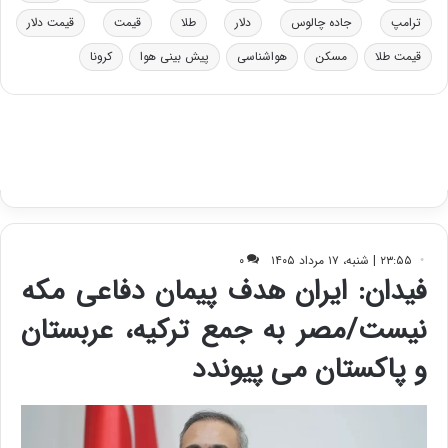
و
ی
د
ب
ترامپ
جاده چالوس
دلار
طلا
قیمت
قیمت دلار
ر
ا
قیمت طلا
مسکن
هواشناسی
پیش بینی هوا
کرونا
و
ی
ه
س
ا
ت
ی
د
ب
ا
ک
ی
ف
ی
ت