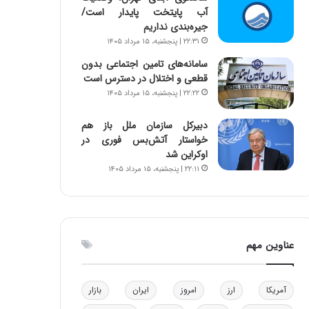
آب پایتخت پایدار است/
و
ا
جیره‌بندی نداریم
ب
ب
ر
ل
۲۲:۳۱ | پنجشنبه، ۱۵ مرداد ۱۴۰۵
ا
چ
سامانه‌های تامین اجتماعی بدون
ی
ن
قطعی و اختلال در دسترس است
ت
ی
۲۲:۲۲ | پنجشنبه، ۱۵ مرداد ۱۴۰۵
و
ن
ل
ق
دبیرکل سازمان ملل باز هم
ی
د
خواستار آتش‌بس فوری در
د
ر
اوکراین شد
خ
ت
۲۲:۱۱ | پنجشنبه، ۱۵ مرداد ۱۴۰۵
و
ی
د
ب
ر
ا
و
ی
ه
س
عناوین مهم
ا
ت
ی
د
ب
ا
آمریکا
ارز
امروز
ایران
بازار
ک