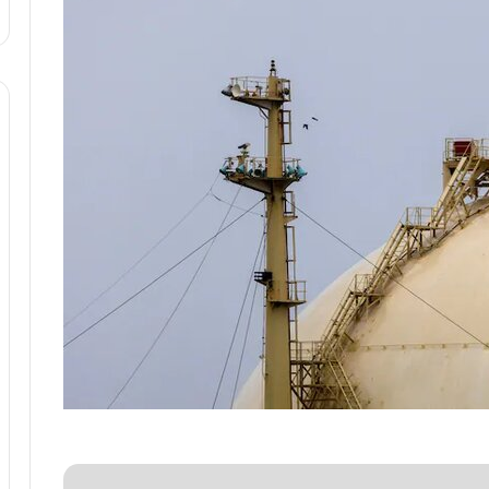
ا
و
ر
م
ی
ا
ن
ه
؛
ب
ا
ز
ن
د
ه
پ
ن
ه
ا
ن
ی