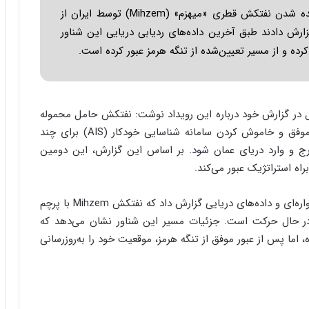
ا
در حالی که رسانه‌های غربی روز گذشته از بازگردانده شدن نفتکش قطری «میهزم» (Mihzem) توسط ایران از
ب
گزارش دادند طبق آخرین داده‌های ردیابی دریایی این شناور
ر
ن
ده و از مسیر تعیین‌شده از تنگه هرمز عبور کرده است.
د
ه
ب
ز
ال در گزارش خود درباره این رویداد نوشت: نفتکش حامل محموله
ر
گاز طبیعی مایع (ال‌ان‌جی) قطر، پس از یک شروع ناموفق و خاموش کردن سامانه شناسایی خودکار (AIS) برای چند
گ
؟
رج و وارد دریای عمان شود. بر اساس این گزارش، این دومین
همزمان، خبرگزاری بلومبرگ نیز با استناد به تصاویر ماهواره‌ای و داده‌های دریایی گزارش داد که نفتکش Mihzem با پرچم
 در حال حرکت است. جزئیات مسیر این شناور نشان می‌دهد که
اما پس از عبور موفق از تنگه هرمز، موقعیت خود را به‌روزرسانی