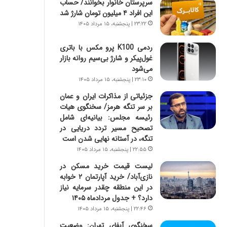
سرپرستان خانوار بخوانند/ حساب
س
ه
این افراد ۴ میلیون تومان شارژ شد
ت
ج
|
ز
۲۳:۲۲ | پنجشنبه، ۱۵ مرداد ۱۴۰۵
ب
ا
ر
ی
ردمی K100 پرو مکس با باتری
ن
ن
غول‌پیکر و شارژ بی‌سیم روانه بازار
ا
ج
می‌شود
م
ن
۲۳:۱۰ | پنجشنبه، ۱۵ مرداد ۱۴۰۵
ه
گ
جزئیاتی از مذاکرات ایران و عمان
ج
،
بر سر تنگه هرمز/ سخنگوی هیات
د
ن
رئیسه مجلس: بیانیه‌ای شامل
ی
ت
تصحیح مسیر تردد دریایی در
د
و
تنگه، در آستانه نهایی شدن است
ا
ا
۲۲:۵۵ | پنجشنبه، ۱۵ مرداد ۱۴۰۵
ی
ن
ر
س
لیست قیمت خرید مسکن در
ا
ت
نازی‌آباد/ خرید آپارتمان ۲ خوابه
ن‌
ه
در این منطقه چقدر سرمایه نیاز
خ
د
دارد؟ + جدول مردادماه ۱۴۰۵
و
ر
۲۲:۴۶ | پنجشنبه، ۱۵ مرداد ۱۴۰۵
د
م
سخنگوی آبفای تهران: وضعیت
ر
ق