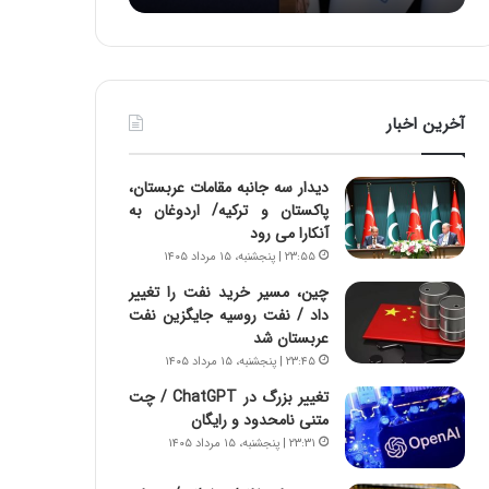
:
د
آ
ر
ی
ط
ن
و
د
ل
آخرین اخبار
ه
ت
ا
ا
ی
ر
دیدار سه جانبه مقامات عربستان،
ر
ی
پاکستان و ترکیه/ اردوغان به
ا
خ
آنکارا می رود
ن‌
ا
۲۳:۵۵ | پنجشنبه، ۱۵ مرداد ۱۴۰۵
خ
ی
و
ر
چین، مسیر خرید نفت را تغییر
د
ا
داد / نفت روسیه جایگزین نفت
ر
ن
عربستان شد
و
،
۲۳:۴۵ | پنجشنبه، ۱۵ مرداد ۱۴۰۵
ر
ه
تغییر بزرگ در ChatGPT / چت
و
ی
متنی نامحدود و رایگان
ش
چ
۲۳:۳۱ | پنجشنبه، ۱۵ مرداد ۱۴۰۵
ن
گ
ا
ا