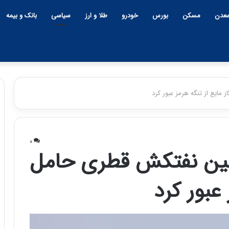
عدن
مسکن
بورس
خودرو
طلا و ارز
سیاسی
بانک و بیمه
مایع از تنگه هرمز عبور کرد
چ
ی
۰
ن
ومین نفتکش قطری حامل
و
ب
 عبور کرد
ح
ر
۱۲:۱۸ | دوشنبه، ۱۸ اسفند ۱۴۰۴
ا
چین و بحران خاورمیانه؛ بازند
ن
پنهان یا برنده بزرگ؟
خ