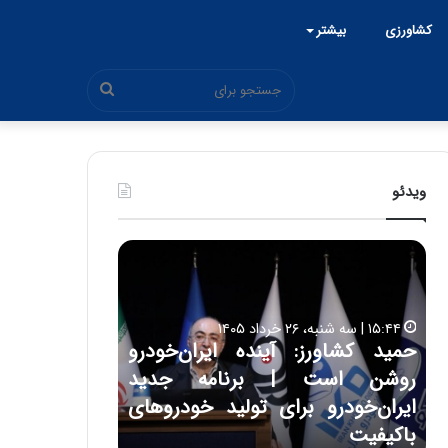
کشاورزی
بیشتر
جستجو
برای
ویدئو
ح
ح
م
س
ی
ی
د
ن
۱۵:۴۴ | سه شنبه، ۲۶ خرداد ۱۴۰۵
ک
ع
حمید کشاورز: آینده ایران‌خودرو
ش
ل
۱۷:۳۹ | سه شنبه، ۲۲ اردیبهشت ۱۴۰۵
روشن است | برنامه جدید
حسین علایی: 
ا
ا
و
ی
ه
ایران‌خودرو برای تولید خودروهای
هیچگاه جز ای
ر
ی
باکیفیت
مقابل چنین ق
ز
: