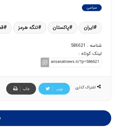
سیاسی
ایران
پاکستان
تنگه هرمز
قط
شناسه : 586621
لینک کوتاه :
اشتراک گذاری
تویی
چاپ
تر
ن