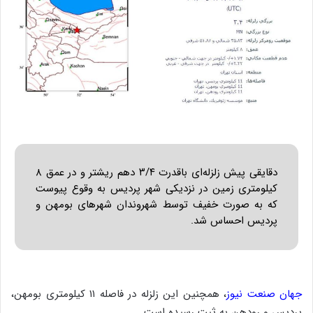
دقایقی پیش زلزله‌ای باقدرت ۳/۴ دهم ریشتر و در عمق ۸
کیلومتری زمین در نزدیکی شهر پردیس به وقوع پیوست
که به صورت خفیف توسط شهروندان شهرهای بومهن و
پردیس احساس شد.
جهان صنعت نیوز
، همچنین این زلزله در فاصله ۱۱ کیلومتری بومهن،
پردیس و رودهن به ثبت رسیده است.