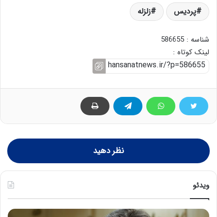
پردیس
زلزله‌
شناسه : 586655
لینک کوتاه :
نظر دهید
ویدئو
خ