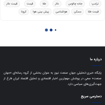
ا
ترامپ
جاده چالوس
دلار
طلا
قیمت
قیمت دلار
ت
قیمت طلا
مسکن
هواشناسی
پیش بینی هوا
کرونا
ا
ق
ا
ی
ر
ا
ن
:
ا
ت
درباره ما
ا
ق
ا
پایگاه خبری-تحلیلی جهان صنعت نیوز به عنوان بخشی از گروه رسانه‌ای «جهان
ی
صنعت» سعی در پوشش مهم‌ترین اخبار اقتصادی و تحلیل اقتصاد ایران فارغ از
ر
جهت‌گیری‌های سیاسی دارد.
ا
ن
دسترسی سریع
ا
ز