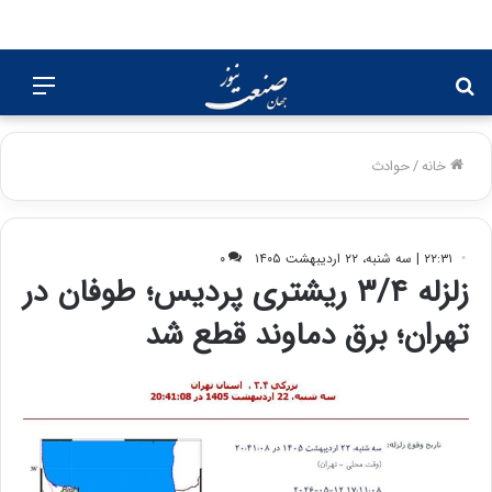
جستجو
منو
برای
خانه
/
حوادث
۲۲:۳۱ | سه شنبه، ۲۲ اردیبهشت ۱۴۰۵
۰
زلزله ۳/۴ ریشتری پردیس؛ طوفان در
تهران؛ برق دماوند قطع شد