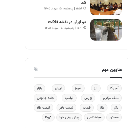
شد
و
ا
۱۱:۵۶ | پنجشنبه، ۱۵ مرداد ۱۴۰۵
ب
ب
ر
ل
دو ایران در نقشه فلاکت
ا
چ
۱۱:۴۱ | پنجشنبه، ۱۵ مرداد ۱۴۰۵
ی
ن
ت
ی
و
ن
ل
ق
ی
د
د
ر
خ
ت
عناوین مهم
و
ی
د
ب
ر
ا
آمریکا
ارز
امروز
ایران
بازار
و
ی
ه
س
بانک مرکزی
بورس
ترامپ
جاده چالوس
ا
ت
ی
د
دلار
طلا
قیمت
قیمت دلار
قیمت طلا
ب
مسکن
هواشناسی
پیش بینی هوا
کرونا
ا
ک