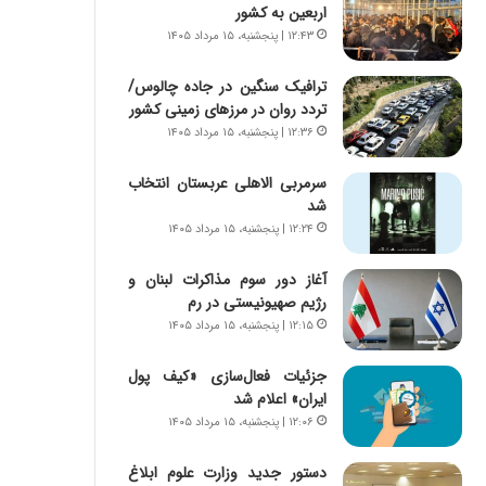
س
ه
اربعین به کشور
ت
ج
۱۲:۴۳ | پنجشنبه، ۱۵ مرداد ۱۴۰۵
|
ز
ب
ا
ترافیک سنگین در جاده چالوس/
ر
ی
تردد روان در مرزهای زمینی کشور
ن
ن
۱۲:۳۶ | پنجشنبه، ۱۵ مرداد ۱۴۰۵
ا
ج
م
ن
سرمربی الاهلی عربستان انتخاب
ه
گ
شد
ج
،
۱۲:۲۴ | پنجشنبه، ۱۵ مرداد ۱۴۰۵
د
ن
ی
ت
د
آغاز دور سوم مذاکرات لبنان و
و
ا
رژیم صهیونیستی در رم
ا
ی
ن
۱۲:۱۵ | پنجشنبه، ۱۵ مرداد ۱۴۰۵
ر
س
ا
ت
جزئیات فعال‌سازی «کیف پول
ن‌
ه
ایران» اعلام شد
خ
د
۱۲:۰۶ | پنجشنبه، ۱۵ مرداد ۱۴۰۵
و
ر
د
م
دستور جدید وزارت علوم ابلاغ
ر
ق