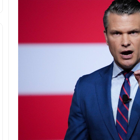
ا
و
ر
م
ی
ا
ن
ه
؛
ب
ا
ز
ن
د
ه
پ
ن
ه
ا
ن
ی