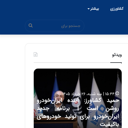
کشاورزی
بیشتر
جستجو
برای
ویدئو
ح
ح
م
س
ی
ی
د
ن
۱۵:۴۴ | سه شنبه، ۲۶ خرداد ۱۴۰۵
ک
ع
حمید کشاورز: آینده ایران‌خودرو
ش
ل
۱۷:۳۹ | سه شنبه، ۲۲ اردیبهشت ۱۴۰۵
روشن است | برنامه جدید
حسین علایی: 
ا
ا
و
ی
ه
ایران‌خودرو برای تولید خودروهای
هیچگاه جز ای
ر
ی
باکیفیت
مقابل چنین ق
ز
: