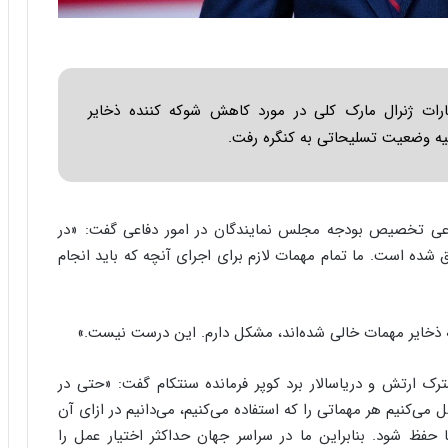
ا
ب
ر
ن
د
ت ژنرال مارک کلی در مورد کاهش شوکه کننده ذخایر
ه
ب
جیه وضعیت تسلیحاتی به کنگره رفت.
ز
ر
گ
؟
عی تخصیص بودجه مجلس نمایندگان در امور دفاعی گفت: «در
ق شده است. ما تمام مهمات لازم برای اجرای آنچه که باید انجام
ذخایر مهمات خالی شده‌اند، مشکل دارم. این درست نیست.»
رک ارتش و دریاسالار برد کوپر فرمانده سنتکام گفت: «حتی در
 می‌کنیم هر مهماتی را که استفاده می‌کنیم، می‌دانیم در ازای آن
حفظ شود. بنابراین ما در سراسر جهان حداکثر اختیار عمل را