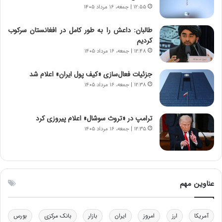
د
و
۱۲:۵۵ | جمعه، ۱۶ مرداد ۱۴۰۵
ا
ا
ی
ن
طالبان: داعش را به طور کامل در افغانستان سرکوب
ر
س
کردیم
ا
ت
۱۲:۴۸ | جمعه، ۱۶ مرداد ۱۴۰۵
ن‌
ه
خ
د
جزئیات فعال‌سازی «کیف پول ایران» اعلام شد
و
ر
۱۲:۳۸ | جمعه، ۱۶ مرداد ۱۴۰۵
د
م
ر
ق
و
ا
ب
ب
ترامپ در «تروث سوشال» اعلام پیروزی کرد
ر
ل
۱۲:۳۵ | جمعه، ۱۶ مرداد ۱۴۰۵
ا
چ
ی
ن
ت
ی
و
ن
ل
ق
عناوین مهم
ی
د
د
ر
خ
ت
آمریکا
ارز
امروز
ایران
بازار
بانک مرکزی
بورس
و
ی