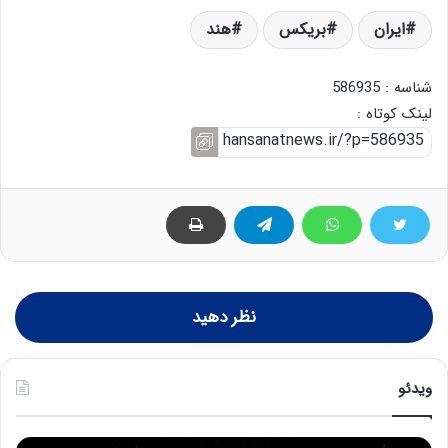
ایران
بریکس
هند
شناسه : 586935
لینک کوتاه :
نظر دهید
ویدئو
ح
ح