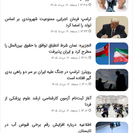
و
ر
۱۳:۴۵ | جمعه، ۱۶ مرداد ۱۴۰۵
د
ا
ر
ن
ترامپ فرمان اجرایی ممنوعیت شهروندی بر اساس
و
،
تولد را امضا کرد
ر
ه
۱۳:۳۳ | جمعه، ۱۶ مرداد ۱۴۰۵
و
ی
ش
چ
الجزیره: عمان شرط انطباق توافق با حقوق بین‌الملل را
ن
گ
مطرح کرد و ایران پذیرفت
ا
ا
۱۳:۲۰ | جمعه، ۱۶ مرداد ۱۴۰۵
س
ه
ت
ج
رویترز: ترامپ در جنگ علیه ایران بر سر دو راهی بدی
|
ز
گیر افتاده است
ب
ا
ر
۱۳:۱۱ | جمعه، ۱۶ مرداد ۱۴۰۵
ی
ن
ن
ا
ج
آغاز ثبت‌نام‌ آزمون کارشناسی ارشد علوم پزشکی از
م
ن
فردا
ه
گ
۱۳:۰۲ | جمعه، ۱۶ مرداد ۱۴۰۵
ج
،
د
ن
اطلاعیه درباره افزایش رقم برخی قبوض آب در
ی
ت
تابستان