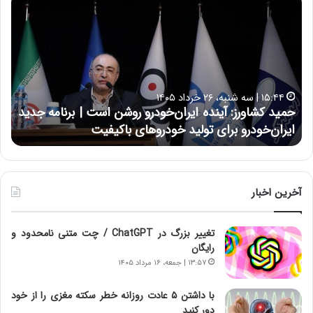
م
س
ی
ی
د
ن
ک
ع
ش
ل
ا
ا
۱۵:۴۴ | سه شنبه، ۲۶ خرداد ۱۴۰۵
و
ی
حمید کشاورز: آینده ایران‌خودرو روشن است | برنامه جدید
ح
ر
ی
ایران‌خودرو برای تولید خودروهای باکیفیت
ن
ز
:
:
د
آ
ر
ی
ط
ن
و
آخرین اخبار
د
ل
ه
ت
تغییر بزرگ در ChatGPT / چت متنی نامحدود و
ا
ا
رایگان
ی
ر
ر
ی
۱۳:۵۷ | جمعه، ۱۶ مرداد ۱۴۰۵
ا
خ
ن‌
ا
با داشتن ۵ عادت روزانه خطر سکته مغزی را از خود
خ
ی
دور کنید