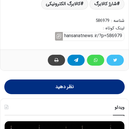
شارژ کالابرگ
کالابرگ الکترونیکی
شناسه : 586979
لینک کوتاه :
نظر دهید
ویدئو
ح
ح