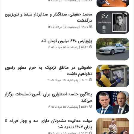
۱۶:۱۵ | پنجشنبه، ۱۵ مرداد ۱۴۰۵
د
ا
ر
ن
محمد حقیقی، صداگذار و صدابردار سینما و تلویزیون
و
،
درگذشت
ر
ه
۱۶:۰۷ | پنجشنبه، ۱۵ مرداد ۱۴۰۵
و
ی
ش
چ
پژوپارس ۶۴۰ میلیون تومان شد
ن
گ
۱۵:۴۹ | پنجشنبه، ۱۵ مرداد ۱۴۰۵
ا
ا
س
ه
ت
ج
خاموشی در مناطق نزدیک به حرم مطهر رضوی
|
ز
نخواهیم داشت
ب
ا
ر
۱۵:۴۴ | پنجشنبه، ۱۵ مرداد ۱۴۰۵
ی
ن
ن
ا
ج
پنتاگون جلسه اضطراری برای تأمین تسلیحات برگزار
م
ن
می‌کند
ه
گ
۱۵:۴۰ | پنجشنبه، ۱۵ مرداد ۱۴۰۵
ج
،
د
ن
مهلت معافیت مشمولان دارای سه و چهار فرزند تا
ی
ت
پایان ۱۴۰۷ تمدید شد
د
و
۱۵:۲۲ | پنجشنبه، ۱۵ مرداد ۱۴۰۵