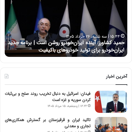
م
س
ی
ی
د
ن
ک
ع
ش
ل
ا
ا
۱۵:۴۴ | سه شنبه، ۲۶ خرداد ۱۴۰۵
و
ی
حمید کشاورز: آینده ایران‌خودرو روشن است | برنامه جدید
ح
ر
ی
ایران‌خودرو برای تولید خودروهای باکیفیت
ن
ز
:
:
د
آ
ر
ی
ط
ن
و
آخرین اخبار
د
ل
ه
ت
فیدان: اسرائیل به دنبال تخریب روند صلح و بی‌ثبات
ا
ا
کردن سوریه و غزه است
ی
ر
ر
ی
۱۶:۲۲ | پنجشنبه، ۱۵ مرداد ۱۴۰۵
ا
خ
ن‌
ا
تاکید ایران و قرقیزستان بر گسترش همکاری‌های
خ
ی
تجاری و معدنی
و
ر