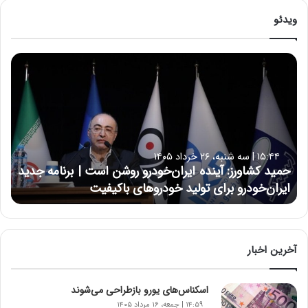
ویدئو
ح
م
ی
د
ک
ش
ا
۱۵:۴۴ | سه شنبه، ۲۶ خرداد ۱۴۰۵
و
حمید کشاورز: آینده ایران‌خودرو روشن است | برنامه جدید
ر
ایران‌خودرو برای تولید خودروهای باکیفیت
ز
:
آ
ی
ن
آخرین اخبار
د
ه
اسکناس‌های یورو بازطراحی می‌شوند
ا
ی
۱۴:۵۹ | جمعه، ۱۶ مرداد ۱۴۰۵