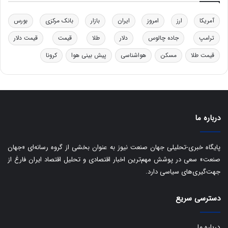
ل
ی
آمریکا
ارز
امروز
ایران
بازار
بانک مرکزی
بورس
د
خ
ترامپ
جاده چالوس
دلار
طلا
قیمت
قیمت دلار
و
د
قیمت طلا
مسکن
هواشناسی
پیش بینی هوا
کرونا
ر
و
ه
ا
ی
درباره ما
ب
ا
ک
پایگاه خبری-تحلیلی جهان صنعت نیوز به عنوان بخشی از گروه رسانه‌ای «جهان
ی
صنعت» سعی در پوشش مهم‌ترین اخبار اقتصادی و تحلیل اقتصاد ایران فارغ از
ف
جهت‌گیری‌های سیاسی دارد.
ی
ت
دسترسی سریع
درباره ما