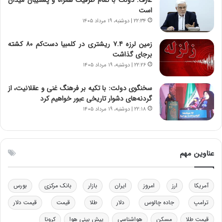
س
است
ت
۲۲:۳۴ | دوشنبه، ۱۹ مرداد ۱۴۰۵
ه
د
زمین لرزه ۷.۴ ریشتری در کلمبیا دست‌کم ۸۰ کشته
ر
برجای گذاشت
م
۲۲:۲۶ | دوشنبه، ۱۹ مرداد ۱۴۰۵
ق
ا
ب
سخنگوی دولت: با تکیه بر فرهنگ غنی و عقلانیت، از
ل
گردنه‌های دشوار تاریخی عبور خواهیم کرد
چ
۲۲:۱۸ | دوشنبه، ۱۹ مرداد ۱۴۰۵
ن
ی
ن
ق
عناوین مهم
د
ر
ت
آمریکا
ارز
امروز
ایران
بازار
بانک مرکزی
بورس
ی
ب
ترامپ
جاده چالوس
دلار
طلا
قیمت
قیمت دلار
ا
قیمت طلا
مسکن
هواشناسی
پیش بینی هوا
کرونا