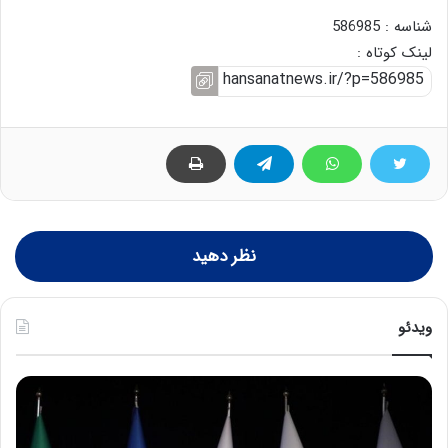
شناسه : 586985
لینک کوتاه :
نظر دهید
ویدئو
ح
س
ی