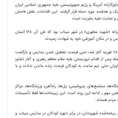
وزکارانه آمریکا و رژیم صهیونیستی علیه جمهوری اسلامی ایران
ک و هدفمند مورد حمله قرار گرفتند. این اقدامات، نقض فاحش
ی و جنایت علیه بشریت است.
فاجعه‌بارترین نمونه، حمله دو مرحله‌ای به مدرسه دخترانه «شهید مطهری» در شهر میناب بود که طی آن ۱۶۸ انسان
درس و در مکان آموزشی خود به شهادت رسیدند.
تجاور نظامی متجاوزان که رأس ساعت ۹:۳۰ روز شنبه ۲۸ فوریه آغاز شد، حتی فرصت تعطیل شدن مدارس و بازگشت
اصله پس از اقدام تروریستی علیه مقام معظم رهبری و آغاز تجاوز
اوزان حتی نیم ساعت به کودکان فرصت زنده ماندن ندادند و با
ه‌ها، مجتمع‌های پتروشیمی، پل‌ها، راه‌آهن، ورزشگاه‌ها، مراکز
تی مهم ـ ادامه این روند است. این زیرساخت‌ها فقط تأسیسات
ه مردم هستند.
حق ریخته‌شده شهروندان، در برابر دلهره کودکان در مدارس میناب و