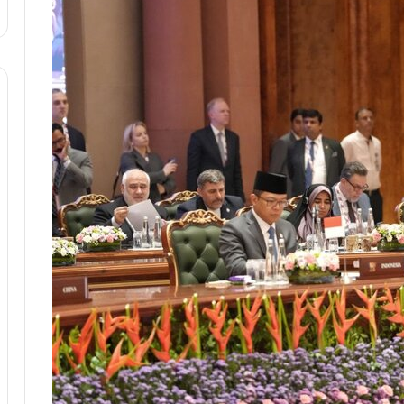
ا
و
ر
م
ی
ا
ن
ه
؛
ب
ا
ز
ن
د
ه
پ
ن
ه
ا
ن
ی