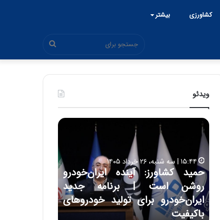
کشاورزی
بیشتر
جستجو
برای
ویدئو
ح
ح
م
س
ی
ی
د
ن
۱۵:۴۴ | سه شنبه، ۲۶ خرداد ۱۴۰۵
ک
ع
حمید کشاورز: آینده ایران‌خودرو
ش
ل
۱۷:۳۹ | سه شنبه، ۲۲ اردیبهشت ۱۴۰۵
روشن است | برنامه جدید
حسین علایی: در
ا
ا
و
ی
ایران‌خودرو برای تولید خودروهای
هیچگاه جز این
ر
ی
باکیفیت
مقابل چنین قدر
ز
: