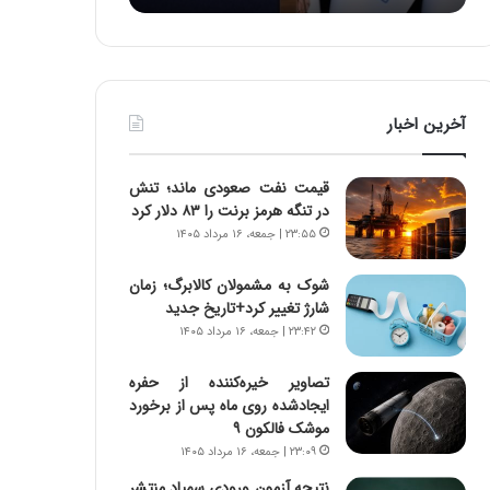
:
د
آ
ر
ی
ط
ن
و
د
ل
آخرین اخبار
ه
ت
ا
ا
ی
ر
قیمت نفت صعودی ماند؛ تنش
ر
ی
در تنگه هرمز برنت را ۸۳ دلار کرد
ا
خ
۲۳:۵۵ | جمعه، ۱۶ مرداد ۱۴۰۵
ن‌
ا
خ
ی
شوک به مشمولان کالابرگ؛ زمان
و
ر
شارژ تغییر کرد+تاریخ جدید
د
ا
۲۳:۴۲ | جمعه، ۱۶ مرداد ۱۴۰۵
ر
ن
و
،
ر
ه
تصاویر خیره‌کننده از حفره
و
ی
ایجادشده روی ماه پس از برخورد
ش
چ
موشک فالکون ۹
ن
گ
۲۳:۰۹ | جمعه، ۱۶ مرداد ۱۴۰۵
ا
ا
نتیجه آزمون ورودی سمپاد منتشر