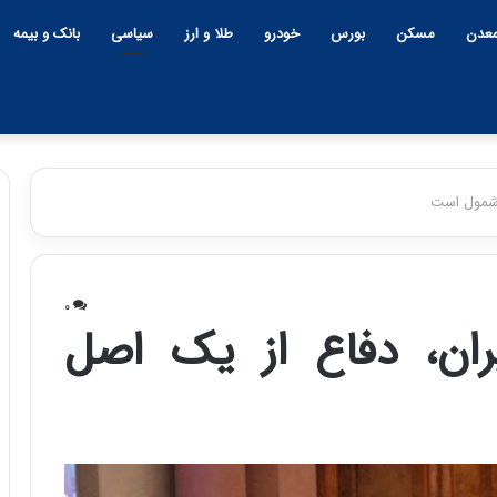
عدن
مسکن
بورس
خودرو
طلا و ارز
سیاسی
بانک و بیمه
ن‌شمول است
چ
ی
۰
ن
یران، دفاع از یک اصل
و
ب
ح
ر
۱۲:۱۸ | دوشنبه، ۱۸ اسفند ۱۴۰۴
ا
چین و بحران خاورمیانه؛ بازنده
ن
پنهان یا برنده بزرگ؟
خ