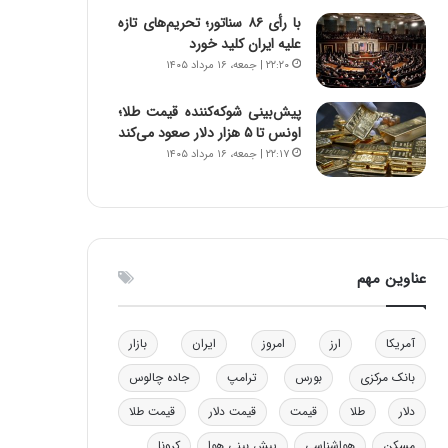
و
ا
با رأی ۸۶ سناتور؛ تحریم‌های تازه
ب
ب
علیه ایران کلید خورد
ر
ل
۲۲:۲۰ | جمعه، ۱۶ مرداد ۱۴۰۵
ا
چ
ی
ن
پیش‌بینی شوکه‌کننده قیمت طلا؛
ت
ی
اونس تا ۵ هزار دلار صعود می‌کند
و
ن
۲۲:۱۷ | جمعه، ۱۶ مرداد ۱۴۰۵
ل
ق
ی
د
د
ر
خ
ت
و
ی
د
ب
عناوین مهم
ر
ا
و
ی
ه
س
آمریکا
ارز
امروز
ایران
بازار
ا
ت
ی
د
بانک مرکزی
بورس
ترامپ
جاده چالوس
ب
دلار
طلا
قیمت
قیمت دلار
قیمت طلا
ا
ک
مسکن
هواشناسی
پیش بینی هوا
کرونا