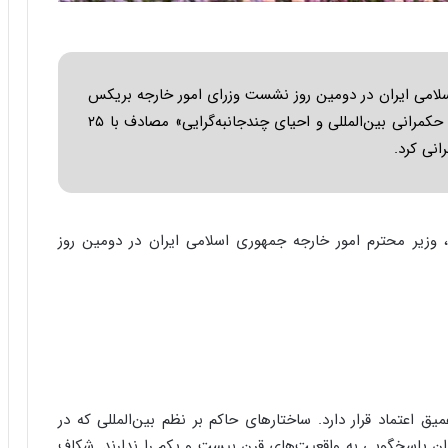
ا
ب
ر
ن
د
لامی ایران در دومین روز نشست وزرای امور خارجه بریکس
ه
تحت عنوان «بازسازی نظم جهانی؛ ضرورت اصلاح حکمرانی بین‌المللی و احیای چندجانبه‌گرایی» مصادف با ۲۵
ب
ز
ر
گ
؟
وزیر محترم امور خارجه جمهوری اسلامی ایران در دومین روز
یق اعتماد قرار دارد. ساختارهای حاکم بر نظم بین‌المللی که در
ان پاسخگویی به واقعیت‌های قرن بیست و یکم را ندارند. شکاف