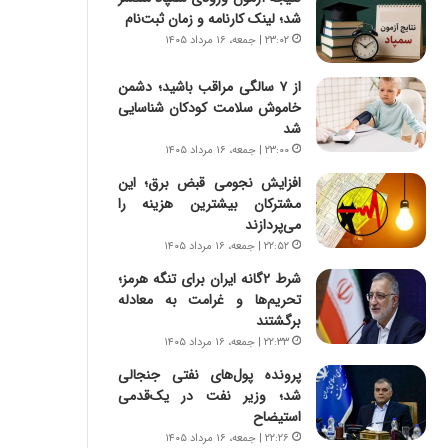
س
ه
شد؛ لینک کارنامه و زمان ثبت‌نام
ت
ج
۲۳:۰۲ | جمعه، ۱۶ مرداد ۱۴۰۵
|
ز
ب
ا
از ۷ سالگی مراقب باشید؛ دشمن
ر
ی
خاموش سلامت کودکان شناسایی
ن
ن
شد
ا
ج
م
۲۳:۰۰ | جمعه، ۱۶ مرداد ۱۴۰۵
ن
ه
گ
افزایش نجومی قبض برق؛ این
ج
،
مشترکان بیشترین هزینه را
د
ن
می‌پردازند
ی
ت
۲۲:۵۲ | جمعه، ۱۶ مرداد ۱۴۰۵
د
و
ا
ا
شرط ۲گانه ایران برای تنگه هرمز؛
ی
ن
تحریم‌ها و غرامت به معادله
ر
برگشتند
س
ا
ت
۲۲:۳۳ | جمعه، ۱۶ مرداد ۱۴۰۵
ن‌
ه
پرونده پول‌های نفتی جنجالی
خ
د
شد؛ وزیر نفت در یک‌قدمی
و
ر
استیضاح
د
م
۲۲:۲۶ | جمعه، ۱۶ مرداد ۱۴۰۵
ر
ق