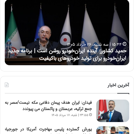
ح
ح
م
س
ی
ی
د
ن
ک
ع
ش
ل
ا
ا
۱۵:۴۴ | سه شنبه، ۲۶ خرداد ۱۴۰۵
و
ی
حمید کشاورز: آینده ایران‌خودرو روشن است | برنامه جدید
ح
ر
ی
ایران‌خودرو برای تولید خودروهای باکیفیت
ن
ز
:
:
د
آ
ر
ی
ط
ن
و
آخرین اخبار
د
ل
ه
ت
فیدان: ایران هدف پیمان دفاعی مکه نیست/مصر به
ا
ا
جمع ترکیه، عربستان و پاکستان می پیوندد
ی
ر
ر
ی
۲۳:۵۵ | شنبه، ۱۷ مرداد ۱۴۰۵
ا
خ
ن‌
ا
یورش گسترده پلیس مهاجرت آمریکا در جورجیا؛