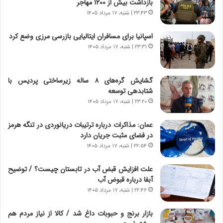
خ
ی
بازداشت بیش از ۱۲۰۰ مهاجر
و
ر
۲۳:۴۳ | شنبه، ۱۷ مرداد ۱۴۰۵
د
ا
ر
ن
اسپانیا برای مسافران ایتالیایی بازرسی مرزی وضع کرد
و
،
۲۳:۳۱ | شنبه، ۱۷ مرداد ۱۴۰۵
ر
ه
و
ی
ش
چ
گشایش گره‌های ۸ ساله زیرساختی پردیس با
ن
گ
شتابدهی توسعه
ا
ا
۲۳:۲۰ | شنبه، ۱۷ مرداد ۱۴۰۵
س
ه
ت
ج
عمان: مذاکرات درباره ترتیبات دریانوردی در تنگه هرمز
|
ز
در فضای مثبت جریان دارد
ب
ا
ر
۲۲:۵۴ | شنبه، ۱۷ مرداد ۱۴۰۵
ی
ن
ن
ا
ج
علت افزایش قبض آب در تابستان چیست؟ / توضیح
م
ن
آبفا درباره قبوض آب
ه
گ
۲۲:۴۶ | شنبه، ۱۷ مرداد ۱۴۰۵
ج
،
د
ن
بازار برنج و حبوبات داغ شد / کالا از نیاز مردم هم
ی
ت