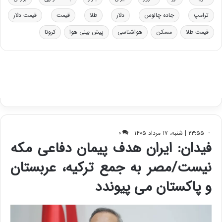
و
ی
د
ب
ترامپ
جاده چالوس
دلار
طلا
قیمت
قیمت دلار
ر
ا
قیمت طلا
مسکن
هواشناسی
پیش بینی هوا
کرونا
و
ی
ه
س
ا
ت
ی
د
ب
ا
ک
ی
ف
ی
ت