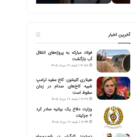
:
د
آ
ر
ی
ط
ن
و
د
ل
آخرین اخبار
ه
ت
ا
ا
ی
ر
فولاد مبارکه به پروژه‌های انتقال
ر
ی
آب بازگشت
ا
خ
۱۶:۵۸ | شنبه، ۱۷ مرداد ۱۴۰۵
ن‌
ا
خ
ی
هیلاری کلینتون: کاخ سفید ترامپ
و
ر
شبیه کاخ‌های صدام در زمان
د
ا
سقوط است
ر
ن
۱۶:۳۸ | شنبه، ۱۷ مرداد ۱۴۰۵
و
،
ر
ه
وزارت دفاع یک بیانیه صادر کرد
و
ی
+ جزئیات
ش
چ
۱۶:۳۴ | شنبه، ۱۷ مرداد ۱۴۰۵
ن
گ
ا
ا
دستمزد کارگران در شهریورماه