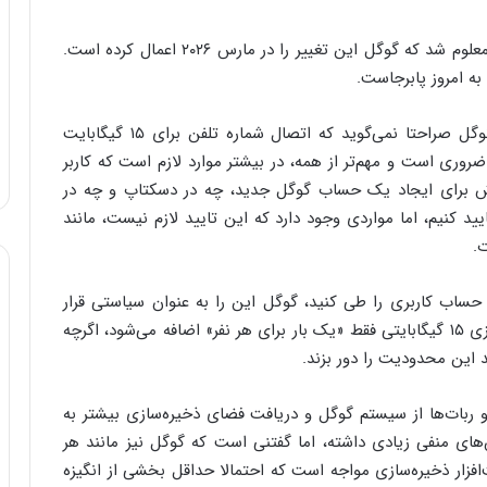
با استفاده از ابزار WayBack Machine آرشیو اینترنت، معلوم شد که گوگل این تغییر را در مارس ۲۰۲۶ اعمال کرده است.
بر اساس گزارش ۹to۵google، تا آنجا که می‌دانیم، گوگل صراحتا نمی‌گوید که اتصال شماره تلفن برای ۱۵ گیگابایت
وری است و مهم‌تر از همه، در بیشتر موارد لازم است که کاربر
ش برای ایجاد یک حساب گوگل جدید، چه در دسکتاپ و چه در
یید کنیم، اما مواردی وجود دارد که این تایید لازم نیست، مانند
.
ی حساب کاربری را طی کنید، گوگل این را به عنوان سیاستی قرار
می‌دهد تا اطمینان حاصل شود که این فضای ذخیره‌سازی ۱۵ گیگابایتی فقط «یک بار برای هر نفر» اضافه می‌شود، اگرچه
 این محدودیت را دور بزند.
 و ربات‌ها از سیستم گوگل و دریافت فضای ذخیره‌سازی بیشتر به
های منفی زیادی داشته، اما گفتنی است که گوگل نیز مانند هر
زار ذخیره‌سازی مواجه است که احتمالا حداقل بخشی از انگیزه