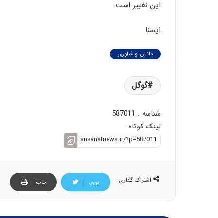
این تغییر است.
ایسنا
دانش و فناوری
گوگل‌
شناسه : 587011
لینک کوتاه :
اشتراک گذاری
تویی
چاپ
تر