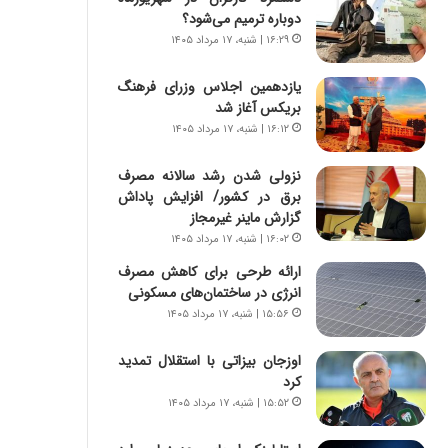
س
ه
دوباره ترمیم می‌شود؟
ت
ج
۱۶:۲۹ | شنبه، ۱۷ مرداد ۱۴۰۵
|
ز
ب
ا
یازدهمین اجلاس وزرای فرهنگ
ر
ی
بریکس آغاز شد
ن
ن
ا
۱۶:۱۲ | شنبه، ۱۷ مرداد ۱۴۰۵
ج
م
ن
ه
گ
نزولی شدن رشد سالانه مصرف
ج
،
برق در کشور/ افزایش پاداش
د
ن
گزارش ماینر غیرمجاز
ی
ت
۱۶:۰۲ | شنبه، ۱۷ مرداد ۱۴۰۵
د
و
ارائه طرحی برای کاهش مصرف
ا
ا
انرژی در ساختمان‌های مسکونی
ی
ن
۱۵:۵۶ | شنبه، ۱۷ مرداد ۱۴۰۵
ر
س
ا
ت
اوزجان بیزاتی با استقلال تمدید
ن‌
ه
کرد
خ
د
و
ر
۱۵:۵۲ | شنبه، ۱۷ مرداد ۱۴۰۵
د
م
ر
ق