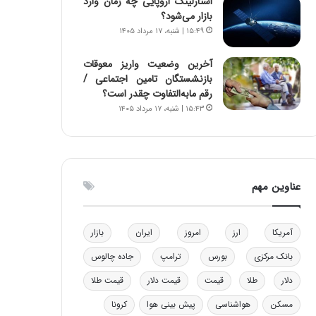
استارلینک اروپایی چه زمان وارد
و
ا
بازار می‌شود؟
ب
ب
۱۵:۴۹ | شنبه، ۱۷ مرداد ۱۴۰۵
ر
ل
ا
چ
آخرین وضعیت واریز معوقات
ی
ن
بازنشستگان تامین اجتماعی /
ت
ی
رقم مابه‌التفاوت چقدر است؟
و
ن
۱۵:۴۳ | شنبه، ۱۷ مرداد ۱۴۰۵
ل
ق
ی
د
د
ر
خ
ت
و
ی
عناوین مهم
د
ب
ر
ا
و
ی
آمریکا
ارز
امروز
ایران
بازار
ه
س
ا
ت
بانک مرکزی
بورس
ترامپ
جاده چالوس
ی
د
ب
دلار
طلا
قیمت
قیمت دلار
قیمت طلا
ا
مسکن
هواشناسی
پیش بینی هوا
کرونا
ک