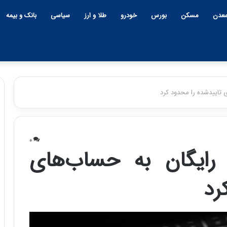
عدن
مسکن
بورس
خودرو
طلا و ارز
سیاسی
بانک و بیمه
چ
ی
۰
ن
بایت رایگان به حساب‌های
و
ب
رد
ح
ر
۱۲:۱۸ | دوشنبه، ۱۸ اسفند ۱۴۰۴
ا
چین و بحران خاورمیانه؛ بازند
ن
پنهان یا برنده بزرگ؟
خ