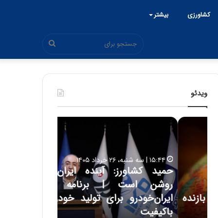
کشاورزی
بیشتر
جستجو
برای
ویدئو
ح
ح
م
س
ی
ی
د
ن
۱۵:۴۴ | سه شنبه، ۲۶ خرداد ۱۴۰۵
ک
ع
حمید کشاورز: آینده ایران‌خودرو
ش
ل
۱۷:۳۹ | سه شنبه، ۲۲ اردیبهشت ۱۴۰۵
روشن است | برنامه جدید
حسین علایی: 
ا
ا
و
ی
ه
ایران‌خودرو برای تولید خودروهای
هیچگاه جز ای
ر
ی
باکیفیت
مقابل چنین ق
ز
: