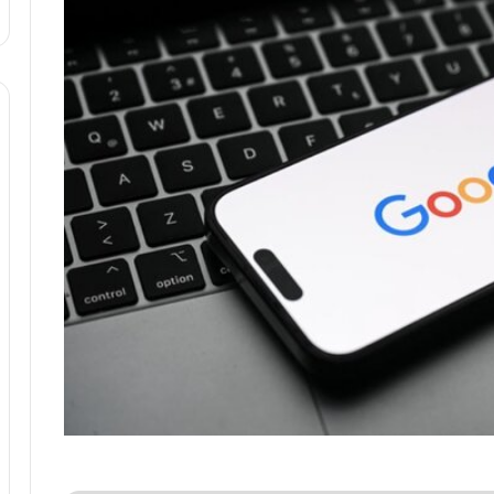
ا
و
ر
م
ی
ا
ن
ه
؛
ب
ا
ز
ن
د
ه
پ
ن
ه
ا
ن
ی