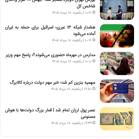
م
ن
شاخص کل
ه
گ
۱۰:۲۱ | یکشنبه، ۱۸ مرداد ۱۴۰۵
ج
،
د
ن
هشدار شبکه ۱۳ عبری؛ اسرائیل برای حمله به ایران
ی
ت
آماده می‌شود
د
و
۱۰:۱۶ | یکشنبه، ۱۸ مرداد ۱۴۰۵
ا
ا
ی
ن
مدارس در مهرماه حضوری می‌شوند؟؛ پاسخ مهم وزیر
ر
س
۱۰:۱۰ | یکشنبه، ۱۸ مرداد ۱۴۰۵
ا
ت
ن‌
ه
خ
د
سهمیه بنزین کم شد؛ خبر مهم دولت درباره کالابرگ
و
ر
۰۹:۵۰ | یکشنبه، ۱۸ مرداد ۱۴۰۵
د
م
ر
ق
و
ا
ب
ب
عصر پول ارزان تمام شد | قمار بزرگ دولت‌ها با هوش
ر
ل
مصنوعی
ا
چ
۰۹:۳۹ | یکشنبه، ۱۸ مرداد ۱۴۰۵
ی
ن
ت
ی