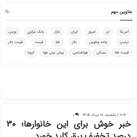
و
ن
ل
ق
عناوین مهم
ی
د
د
ر
خ
ت
آمریکا
ارز
امروز
ایران
بازار
بانک مرکزی
بورس
و
ی
د
ب
ترامپ
جاده چالوس
دلار
طلا
قیمت
قیمت دلار
ر
ا
قیمت طلا
مسکن
هواشناسی
پیش بینی هوا
کرونا
و
ی
ه
س
ا
ت
ی
د
ب
ا
ک
ی
ف
ی
ت