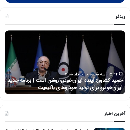
ویدئو
ح
ح
م
س
ی
ی
د
ن
ک
ع
ش
ل
ا
ا
۱۵:۴۴ | سه شنبه، ۲۶ خرداد ۱۴۰۵
و
ی
حمید کشاورز: آینده ایران‌خودرو روشن است | برنامه جدید
ح
ر
ی
ایران‌خودرو برای تولید خودروهای باکیفیت
ن
ز
:
:
د
آ
ر
ی
ط
ن
و
آخرین اخبار
د
ل
ه
ت