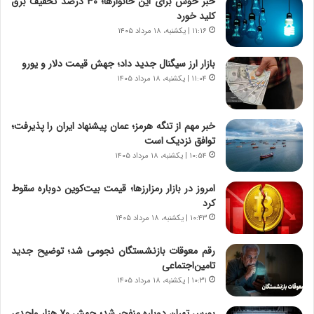
خبر خوش برای این خانوارها؛ ۳۰ درصد تخفیف برق
ا
ا
کلید خورد
ی
ر
ر
ی
۱۱:۱۶ | یکشنبه، ۱۸ مرداد ۱۴۰۵
ا
خ
ن‌
ا
بازار ارز سیگنال جدید داد؛ جهش قیمت دلار و یورو
خ
ی
۱۱:۰۴ | یکشنبه، ۱۸ مرداد ۱۴۰۵
و
ر
د
ا
ر
ن
خبر مهم از تنگه هرمز؛ عمان پیشنهاد ایران را پذیرفت؛
و
،
توافق نزدیک است
ر
ه
۱۰:۵۴ | یکشنبه، ۱۸ مرداد ۱۴۰۵
و
ی
ش
چ
امروز در بازار رمزارزها؛ قیمت بیت‌کوین دوباره سقوط
ن
گ
کرد
ا
ا
۱۰:۴۳ | یکشنبه، ۱۸ مرداد ۱۴۰۵
س
ه
ت
ج
رقم معوقات بازنشستگان نجومی شد؛ توضیح جدید
|
ز
تامین‌اجتماعی
ب
ا
ر
۱۰:۳۱ | یکشنبه، ۱۸ مرداد ۱۴۰۵
ی
ن
ن
ا
ج
بورس تهران دوباره منفجر شد؛ جهش ۷۰ هزار واحدی