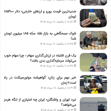
خ
؛
ت
ب
م
ا
جدیدترین قیمت یورو و ارزهای خارجی؛ دلار ۱۸۵۹۰۰
ا
ز
تومان
ن‌
ن
۰۸:۵۰ | یکشنبه، ۱۸ مرداد ۱۴۰۵
ه
د
ا
ه
شوک صبحگاهی به بازار طلا؛ سکه ۱۸۵ میلیون تومان
ی
پ
شد!
ا
ن
۰۸:۴۵ | یکشنبه، ۱۸ مرداد ۱۴۰۵
ت
ه
ا
ا
یک قرن اشتباه در ارزش‌گذاری سهام ؛ چرا سهام خوب
ق
ن
می‌تواند سرمایه‌گذاری بدی باشد؟
ا
ی
۰۸:۳۸ | یکشنبه، ۱۸ مرداد ۱۴۰۵
ی
ا
ر
ب
خبر مهم برای زنان؛ گواهینامه موتورسیکلت در راه
ا
ر
است+زمان
ن
ن
د
۰۸:۳۱ | یکشنبه، ۱۸ مرداد ۱۴۰۵
د
ر
ه
پ
ب
نبرد تهران و واشنگتن؛ ایران چه امتیازی از تنگه هرمز
ی
ز
می‌خواهد؟
ح
ر
۰۸:۲۲ | یکشنبه، ۱۸ مرداد ۱۴۰۵