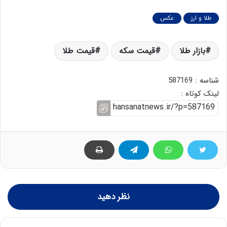
طلا و ارز
عکس
بازار طلا
قیمت سکه
قیمت طلا
شناسه : 587169
لینک کوتاه :
نظر دهید