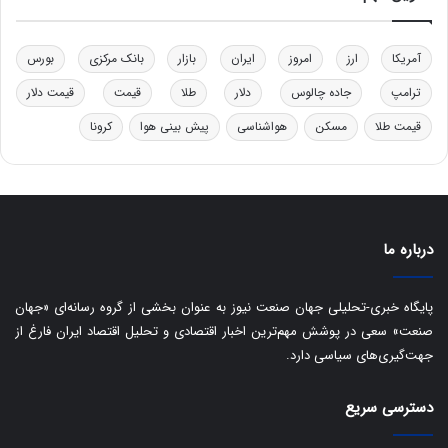
ی
ر
ک
آمریکا
ارز
امروز
ایران
بازار
بانک مرکزی
بورس
ل
ا
ترامپ
جاده چالوس
دلار
طلا
قیمت
قیمت دلار
ت
قیمت طلا
مسکن
هواشناسی
پیش بینی هوا
کرونا
ا
ق
ا
ی
ر
ا
درباره ما
ن
:
ا
پایگاه خبری-تحلیلی جهان صنعت نیوز به عنوان بخشی از گروه رسانه‌ای «جهان
ت
صنعت» سعی در پوشش مهم‌ترین اخبار اقتصادی و تحلیل اقتصاد ایران فارغ از
ا
جهت‌گیری‌های سیاسی دارد.
ق
ا
ی
دسترسی سریع
ر