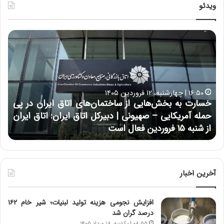
ویدئو
خ
چ
س
ی
ا
ن
ر
و
ت
ب
ب
ح
۱۶:۵۰ | چهارشنبه، ۱۲ فروردین ۱۴۰۵
ه
ر
خسارت به بخش‌هایی از ساختمان‌های اتاق ایران در پی
ب
ا
حمله آمریکایی – صهیونی | دبیرکل اتاق ایران: اتاق ایران
خ
ن
از شنبه ۱۵ فروردین فعال است
چ
ش‌
خ
ه
ا
ا
و
ی
ر
ی
م
آخرین اخبار
ا
ی
ز
ا
افزایش نجومی هزینه تولید لبنیات؛ شیر خام ۱۶۲
س
ن
درصد گران شد
ا
ه
۰۸:۵۵ | یکشنبه، ۱۸ مرداد ۱۴۰۵