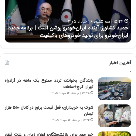
ک
ع
ش
ل
ا
ا
۱۵:۴۴ | سه شنبه، ۲۶ خرداد ۱۴۰۵
و
ی
حمید کشاورز: آینده ایران‌خودرو روشن است | برنامه جدید
ح
ر
ی
ایران‌خودرو برای تولید خودروهای باکیفیت
ن
ز
:
:
د
آ
ر
ی
ط
ن
و
آخرین اخبار
د
ل
ه
ت
رانندگان بخوانند؛ تردد ممنوع یک ماهه در آزادراه
ا
ا
تهران کرج+ساعات
ی
ر
ر
ی
۱۷:۳۵ | جمعه، ۱۶ مرداد ۱۴۰۵
ا
خ
ن‌
ا
شوک به خریداران؛ قفل قیمت برنج در کانال ۵۵۰ هزار
خ
ی
تومان
و
ر
۱۷:۲۲ | جمعه، ۱۶ مرداد ۱۴۰۵
د
ا
ر
ن
خبر مهم برای بازنشستگان؛ اعلام زمان و علت قطع