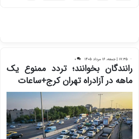
ه
س
ا
ت
ی
د
ب
ا
ک
ی
ف
ی
ت