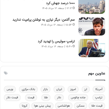
ر
س
۱۰۰۰ درصد جهش کرد
ا
ت
۱۶:۱۲ | جمعه، ۱۶ مرداد ۱۴۰۵
ن‌
ه
خ
د
سم آلتمن: دیگر نیازی به نوشتن پرامپت ندارید
و
ر
۱۵:۵۴ | جمعه، ۱۶ مرداد ۱۴۰۵
د
م
ر
ق
و
ا
ب
ب
ترامپ سوئیس را تهدید کرد
ر
ل
۱۵:۴۰ | جمعه، ۱۶ مرداد ۱۴۰۵
ا
چ
ی
ن
ت
ی
و
ن
ل
ق
عناوین مهم
ی
د
د
ر
خ
ت
آمریکا
ارز
امروز
ایران
بازار
بانک مرکزی
بورس
و
ی
د
ب
ترامپ
جاده چالوس
دلار
طلا
قیمت
قیمت دلار
ر
ا
قیمت طلا
مسکن
هواشناسی
پیش بینی هوا
کرونا
و
ی