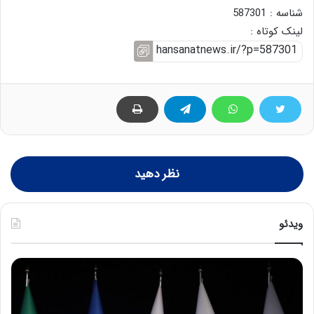
شناسه : 587301
لینک کوتاه :
نظر دهید
ویدئو
ح
ح
م
س
ی
ی
د
ن