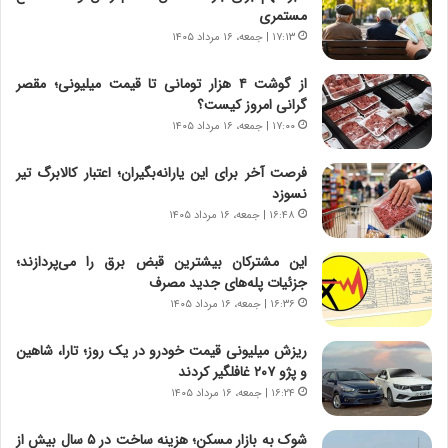
و
،
مستمری
ر
ه
۱۷:۱۳ | جمعه، ۱۶ مرداد ۱۴۰۵
و
ی
ش
چ
از گوشت ۴ هزار تومانی تا قیمت میلیونی؛ مقصر
ن
گ
گرانی امروز کیست؟
ا
ا
۱۷:۰۰ | جمعه، ۱۶ مرداد ۱۴۰۵
س
ه
ت
ج
فرصت آخر برای این یارانه‌بگیران؛ اعتبار کالابرگ تیر
|
ز
نسوزد
ب
ا
ر
۱۶:۴۸ | جمعه، ۱۶ مرداد ۱۴۰۵
ی
ن
ن
ا
ج
این مشترکان بیشترین قبض برق را می‌پردازند؛
م
ن
جزئیات پله‌های جدید مصرف
ه
گ
۱۶:۳۶ | جمعه، ۱۶ مرداد ۱۴۰۵
ج
،
د
ن
ریزش میلیونی قیمت خودرو در یک روز؛ تارا، شاهین
ی
ت
و پژو ۲۰۷ غافلگیر کردند
د
و
۱۶:۲۴ | جمعه، ۱۶ مرداد ۱۴۰۵
ا
ا
ی
ن
شوک به بازار مسکن؛ هزینه ساخت در ۵ سال بیش از