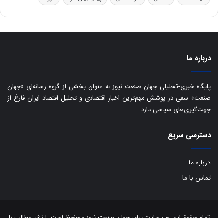
ا
ق
ا
ی
ر
ا
درباره ما
ن
:
ا
پایگاه خبری-تحلیلی جهان صنعت نیوز به عنوان بخشی از گروه رسانه‌ای «جهان
ت
صنعت» سعی در پوشش مهم‌ترین اخبار اقتصادی و تحلیل اقتصاد ایران فارغ از
ا
جهت‌گیری‌های سیاسی دارد.
ق
ا
ی
دسترسی سریع
ر
ا
درباره ما
ن
ا
تماس با ما
ز
ش
ن
ب
تمام حقوق این وب سایت برای جهان صنعت نیوز محفوظ است. | نشر مطالب با