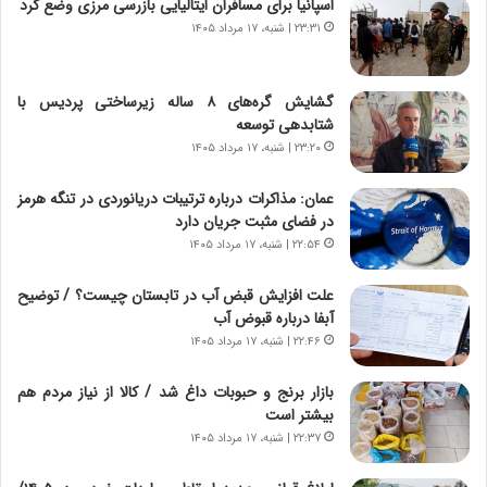
اسپانیا برای مسافران ایتالیایی بازرسی مرزی وضع کرد
ی
پ
۲۳:۳۱ | شنبه، ۱۷ مرداد ۱۴۰۵
ا
ن
ت
ه
ا
ا
گشایش گره‌های ۸ ساله زیرساختی پردیس با
ق
ن
شتابدهی توسعه
ا
ی
۲۳:۲۰ | شنبه، ۱۷ مرداد ۱۴۰۵
ی
ا
ر
ب
عمان: مذاکرات درباره ترتیبات دریانوردی در تنگه هرمز
ا
ر
در فضای مثبت جریان دارد
ن
ن
د
۲۲:۵۴ | شنبه، ۱۷ مرداد ۱۴۰۵
د
ر
ه
پ
ب
علت افزایش قبض آب در تابستان چیست؟ / توضیح
ی
ز
آبفا درباره قبوض آب
ح
ر
۲۲:۴۶ | شنبه، ۱۷ مرداد ۱۴۰۵
م
گ
ل
؟
بازار برنج و حبوبات داغ شد / کالا از نیاز مردم هم
ه
بیشتر است
آ
۲۲:۳۷ | شنبه، ۱۷ مرداد ۱۴۰۵
م
ر