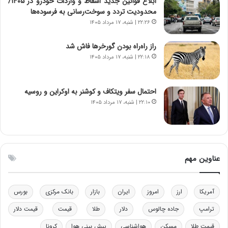
ابلاغ قوانین جدید اسقاط و واردات خودرو در ۱۴۰۵/
ی
محدودیت تردد و سوخت‌رسانی به فرسوده‌ها
ک
۲۲:۲۶ | شنبه، ۱۷ مرداد ۱۴۰۵
ا
ی
راز راه‌راه بودن گورخرها فاش شد
ی
۲۲:۱۸ | شنبه، ۱۷ مرداد ۱۴۰۵
–
ص
ه
ی
احتمال سفر ویتکاف و کوشنر به اوکراین و روسیه
و
۲۲:۱۰ | شنبه، ۱۷ مرداد ۱۴۰۵
ن
ی
|
د
ب
عناوین مهم
ی
ر
ک
آمریکا
ارز
امروز
ایران
بازار
بانک مرکزی
بورس
ل
ا
ترامپ
جاده چالوس
دلار
طلا
قیمت
قیمت دلار
ت
قیمت طلا
مسکن
هواشناسی
پیش بینی هوا
کرونا