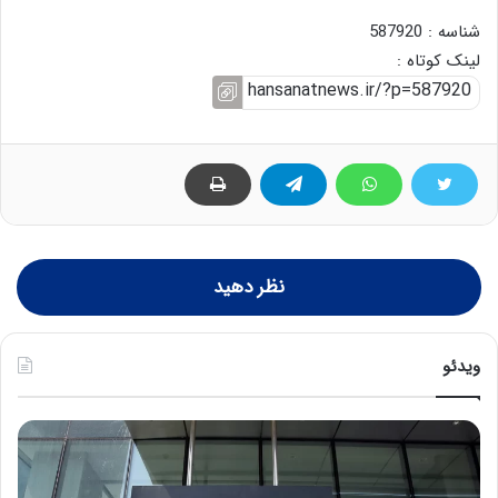
شناسه : 587920
لینک کوتاه :
نظر دهید
ویدئو
خ
چ
س
ی
ا
ن