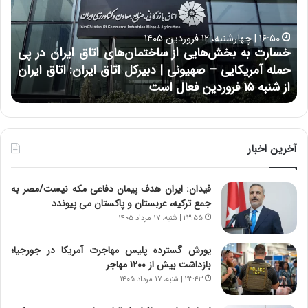
ر
و
ت
ب
ب
ح
۱۶:۵۰ | چهارشنبه، ۱۲ فروردین ۱۴۰۵
ه
ر
خسارت به بخش‌هایی از ساختمان‌های اتاق ایران در پی
ب
ا
حمله آمریکایی – صهیونی | دبیرکل اتاق ایران: اتاق ایران
خ
ن
از شنبه ۱۵ فروردین فعال است
چ
ش‌
خ
ه
ا
ا
و
ی
ر
ی
م
آخرین اخبار
ا
ی
ز
ا
فیدان: ایران هدف پیمان دفاعی مکه نیست/مصر به
س
ن
جمع ترکیه، عربستان و پاکستان می پیوندد
ا
ه
خ
؛
۲۳:۵۵ | شنبه، ۱۷ مرداد ۱۴۰۵
ت
ب
م
ا
یورش گسترده پلیس مهاجرت آمریکا در جورجیا؛
ا
ز
بازداشت بیش از ۱۲۰۰ مهاجر
ن‌
ن
۲۳:۴۳ | شنبه، ۱۷ مرداد ۱۴۰۵
ه
د
ا
ه