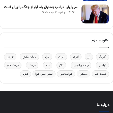
و
ب
سی‌ان‌ان: ترامپ به‌دنبال راه فرار از جنگ با ایران است
ر
۱۳:۴۲ | دوشنبه، ۱۹ مرداد ۱۴۰۵
ا
ی
ت
و
ل
عناوین مهم
ی
د
خ
آمریکا
ارز
امروز
ایران
بازار
بانک مرکزی
بورس
و
د
ترامپ
جاده چالوس
دلار
طلا
قیمت
قیمت دلار
ر
قیمت طلا
مسکن
هواشناسی
پیش بینی هوا
کرونا
و
ه
ا
ی
ب
ا
درباره ما
ک
ی