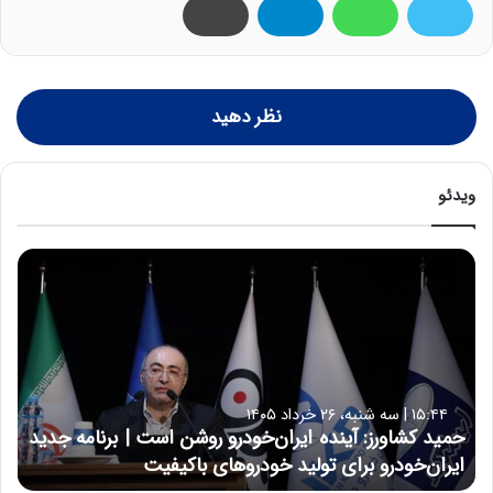
نظر دهید
ویدئو
ح
م
ی
د
ک
ش
ا
۱۵:۴۴ | سه شنبه، ۲۶ خرداد ۱۴۰۵
و
حمید کشاورز: آینده ایران‌خودرو روشن است | برنامه جدید
ر
ایران‌خودرو برای تولید خودروهای باکیفیت
ز
: