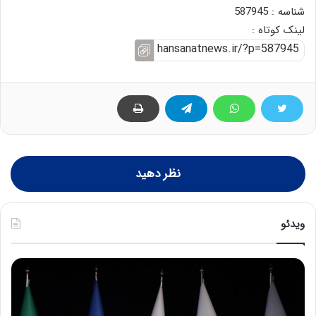
شناسه : 587945
لینک کوتاه :
نظر دهید
ویدئو
ح
س
ی
ن