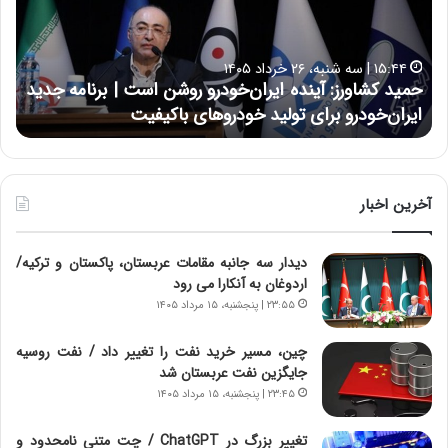
ع
ل
ا
۱۷:۳۹ | سه شنبه، ۲۲ اردیبهشت ۱۴۰۵
ی
 ایران‌خودرو روشن است | برنامه جدید
حسین علایی: در طول تا
ی
ولید خودروهای باکیفیت
نتوانسته در مقابل چنین
:
د
ر
ط
و
آخرین اخبار
ل
ت
دیدار سه جانبه مقامات عربستان، پاکستان و ترکیه/
ا
اردوغان به آنکارا می رود
ر
ی
۲۳:۵۵ | پنجشنبه، ۱۵ مرداد ۱۴۰۵
خ
ا
چین، مسیر خرید نفت را تغییر داد / نفت روسیه
ی
جایگزین نفت عربستان شد
ر
۲۳:۴۵ | پنجشنبه، ۱۵ مرداد ۱۴۰۵
ا
ن
تغییر بزرگ در ChatGPT / چت متنی نامحدود و