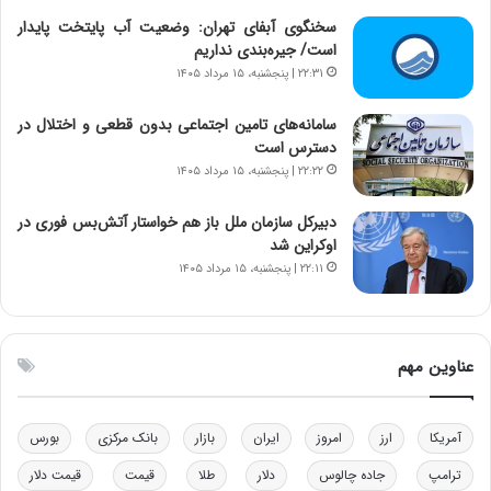
ت
سخنگوی آبفای تهران: وضعیت آب پایتخت پایدار
ه
است/ جیره‌بندی نداریم
د
۲۲:۳۱ | پنجشنبه، ۱۵ مرداد ۱۴۰۵
ر
م
سامانه‌های تامین اجتماعی بدون قطعی و اختلال در
ق
دسترس است
ا
۲۲:۲۲ | پنجشنبه، ۱۵ مرداد ۱۴۰۵
ب
ل
دبیرکل سازمان ملل باز هم خواستار آتش‌بس فوری در
چ
اوکراین شد
ن
۲۲:۱۱ | پنجشنبه، ۱۵ مرداد ۱۴۰۵
ی
ن
ق
د
عناوین مهم
ر
ت
ی
ب
آمریکا
ارز
امروز
ایران
بازار
بانک مرکزی
بورس
ا
ترامپ
جاده چالوس
دلار
طلا
قیمت
قیمت دلار
ی