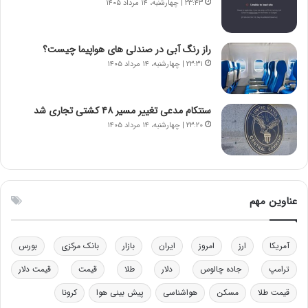
۲۳:۴۳ | چهارشنبه، ۱۴ مرداد ۱۴۰۵
ا
ت
ن‌
ه
خ
د
راز رنگ آبی در صندلی های هواپیما چیست؟
و
ر
۲۳:۳۱ | چهارشنبه، ۱۴ مرداد ۱۴۰۵
د
م
ر
ق
و
ا
ب
ب
سنتکام مدعی تغییر مسیر ۴۸ کشتی تجاری شد
ر
ل
۲۳:۲۰ | چهارشنبه، ۱۴ مرداد ۱۴۰۵
ا
چ
ی
ن
ت
ی
و
ن
ل
ق
عناوین مهم
ی
د
د
ر
خ
ت
آمریکا
ارز
امروز
ایران
بازار
بانک مرکزی
بورس
و
ی
د
ب
ترامپ
جاده چالوس
دلار
طلا
قیمت
قیمت دلار
ر
ا
قیمت طلا
مسکن
هواشناسی
پیش بینی هوا
کرونا
و
ی