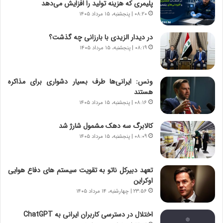
پلیمری که هزینه تولید را افزایش می‌دهد
ر
ه
۰۸:۲۰ | پنجشنبه، ۱۵ مرداد ۱۴۰۵
و
ی
ش
چ
در دیدار الزیدی با بارزانی چه گذشت؟
ن
گ
۰۸:۱۹ | پنجشنبه، ۱۵ مرداد ۱۴۰۵
ا
ا
س
ه
ت
ج
ونس: ایرانی‌ها طرف بسیار دشواری برای مذاکره
|
ز
هستند
ب
ا
ر
۰۸:۱۶ | پنجشنبه، ۱۵ مرداد ۱۴۰۵
ی
ن
ن
ا
ج
کالابرگ سه دهک مشمول شارژ شد
م
ن
۰۸:۰۹ | پنجشنبه، ۱۵ مرداد ۱۴۰۵
ه
گ
ج
،
د
ن
تعهد دبیرکل ناتو به تقویت سیستم های دفاع هوایی
ی
ت
اوکراین
د
و
۲۳:۵۶ | چهارشنبه، ۱۴ مرداد ۱۴۰۵
ا
ا
ی
ن
اختلال در دسترسی کاربران ایرانی به ChatGPT
ر
س