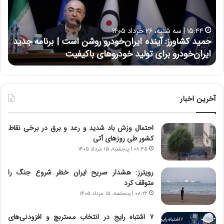
ک
ع
ش
ل
ا
ا
۱۵:۴۴ | سه شنبه، ۲۶ خرداد ۱۴۰۵
و
ی
حمید کشاورز: آینده ایران‌خودرو روشن است | برنامه جدید
ح
ر
ی
ایران‌خودرو برای تولید خودروهای باکیفیت
ن
ز
:
:
د
آ
ر
ی
ط
ن
و
آخرین اخبار
د
ل
ه
ت
احتمال وزش باد شدید و رعد و برق در برخی نقاط
ا
ا
کشور طی روزهای آتی
ی
ر
ر
ی
۰۸:۴۵ | پنجشنبه، ۱۵ مرداد ۱۴۰۵
ا
خ
ن‌
ا
رویترز: هشدار صریح ایران خطر شروع جنگ را
خ
ی
متوقف کرد
و
ر
۰۸:۲۲ | پنجشنبه، ۱۵ مرداد ۱۴۰۵
د
ا
ر
ن
۷ اشتباه رایج در انتخاب مستربچ و افزودنی‌های
و
،