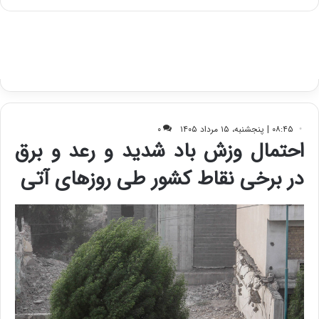
ه
س
ا
ت
ی
د
ب
ا
ک
ی
ف
ی
ت