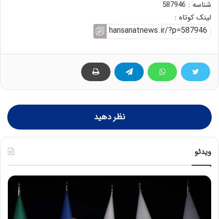
شناسه : 587946
لینک کوتاه :
نظر دهید
ویدئو
ح
ح
م
س
ی
ی
د
ن