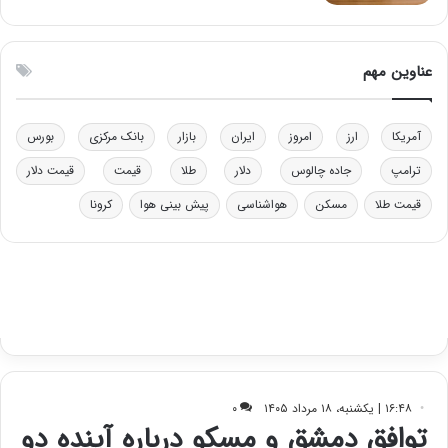
ن
ی
ن
ق
عناوین مهم
د
ر
ت
آمریکا
ارز
امروز
ایران
بازار
بانک مرکزی
بورس
ی
ب
ترامپ
جاده چالوس
دلار
طلا
قیمت
قیمت دلار
ا
قیمت طلا
مسکن
هواشناسی
پیش بینی هوا
کرونا
ی
س
ت
د