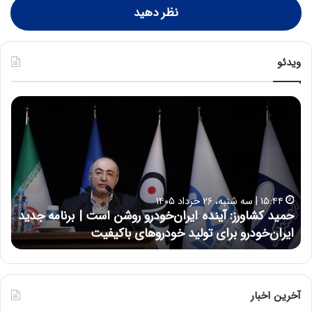
نظر دهید
ویدئو
ح
س
ی
ن
ع
ل
ا
۱۷:۳۹ | سه شنبه، ۲۲ اردیبهشت ۱۴۰۵
ی
ان‌خودرو روشن است | برنامه جدید
حسین علایی: در طول تاریخ 
ی
 خودروهای باکیفیت
نتوانسته در مقابل چنین قدر
:
د
ر
ط
و
آخرین اخبار
ل