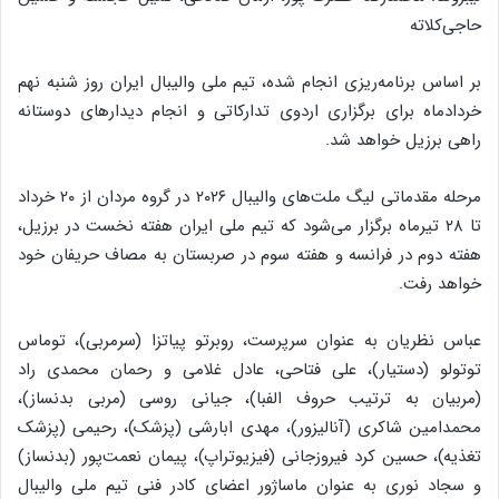
حاجی‌کلاته
بر اساس برنامه‌ریزی انجام شده، تیم ملی والیبال ایران روز شنبه نهم
خردادماه برای برگزاری اردوی تدارکاتی و انجام دیدارهای دوستانه
راهی برزیل خواهد شد.
مرحله مقدماتی لیگ ملت‌های والیبال ۲۰۲۶ در گروه مردان از ۲۰ خرداد
تا ۲۸ تیرماه برگزار می‌شود که تیم ملی ایران هفته نخست در برزیل،
هفته دوم در فرانسه و هفته سوم در صربستان به مصاف حریفان خود
خواهد رفت.
عباس نظریان به عنوان سرپرست، روبرتو پیاتزا (سرمربی)، توماس
توتولو (دستیار)، علی فتاحی، عادل غلامی و رحمان محمدی راد
(مربیان به ترتیب حروف الفبا)، جیانی روسی (مربی بدنساز)،
محمدامین شاکری (آنالیزور)، مهدی ابارشی (پزشک)، رحیمی (پزشک
تغذیه)، حسین کرد فیروزجانی (فیزیوتراپ)، پیمان نعمت‌پور (بدنساز)
و سجاد نوری به عنوان ماساژور اعضای کادر فنی تیم ملی والیبال