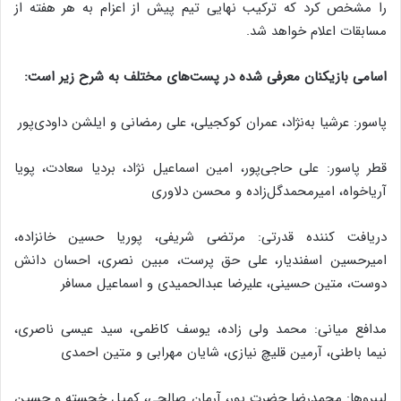
را مشخص کرد که ترکیب نهایی تیم پیش از اعزام به هر هفته از
مسابقات اعلام خواهد شد.
اسامی بازیکنان معرفی شده در پست‌های مختلف به شرح زیر است:
پاسور: عرشیا به‌نژاد، عمران کوکجیلی، علی رمضانی و ایلشن داودی‌پور
قطر پاسور: علی حاجی‌پور، امین اسماعیل نژاد، بردیا سعادت، پویا
آریاخواه، امیرمحمدگل‌زاده و محسن دلاوری‌
دریافت کننده قدرتی: مرتضی شریفی، پوریا حسین خانزاده،
امیرحسین اسفندیار، علی حق پرست، مبین نصری، احسان دانش
دوست، متین حسینی، علیرضا عبدالحمیدی و اسماعیل مسافر
مدافع میانی: محمد ولی زاده، یوسف کاظمی، سید عیسی ناصری،
نیما باطنی، آرمین قلیچ نیازی، شایان مهرابی و متین احمدی
لیبروها: محمدرضا حضرت پور، آرمان صالحی، کمیل خجسته و حسین