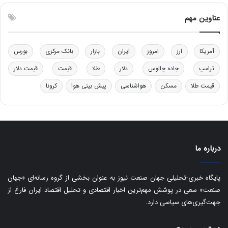
د
ب
عناوین مهم
ی
ر
ک
آمریکا
ارز
امروز
ایران
بازار
بانک مرکزی
بورس
ل
ا
ترامپ
جاده چالوس
دلار
طلا
قیمت
قیمت دلار
ت
قیمت طلا
مسکن
هواشناسی
پیش بینی هوا
کرونا
ا
ق
ا
ی
ر
ا
درباره ما
ن
:
ا
پایگاه خبری-تحلیلی جهان صنعت نیوز به عنوان بخشی از گروه رسانه‌ای «جهان
ت
صنعت» سعی در پوشش مهم‌ترین اخبار اقتصادی و تحلیل اقتصاد ایران فارغ از
ا
جهت‌گیری‌های سیاسی دارد.
ق
ا