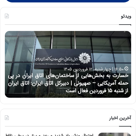
ویدئو
خ
چ
س
ی
ا
ن
ر
و
ت
ب
ب
ح
۱۶:۵۰ | چهارشنبه، ۱۲ فروردین ۱۴۰۵
ه
ر
خسارت به بخش‌هایی از ساختمان‌های اتاق ایران در پی
ب
ا
حمله آمریکایی – صهیونی | دبیرکل اتاق ایران: اتاق ایران
خ
ن
از شنبه ۱۵ فروردین فعال است
چ
ش‌
خ
ه
ا
ا
و
ی
ر
ی
م
آخرین اخبار
ا
ی
ز
ا
احتمال وزش باد شدید و رعد و برق در برخی نقاط