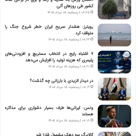
س
ن
کشور طی روزهای آتی
ا
ه
خ
؛
۰۸:۴۵ | پنجشنبه، ۱۵ مرداد ۱۴۰۵
ت
ب
م
ا
رویترز: هشدار صریح ایران خطر شروع جنگ را
ا
ز
متوقف کرد
ن‌
ن
۰۸:۲۲ | پنجشنبه، ۱۵ مرداد ۱۴۰۵
ه
د
ا
ه
۷ اشتباه رایج در انتخاب مستربچ و افزودنی‌های
ی
پ
پلیمری که هزینه تولید را افزایش می‌دهد
ا
ن
۰۸:۲۰ | پنجشنبه، ۱۵ مرداد ۱۴۰۵
ت
ه
ا
ا
در دیدار الزیدی با بارزانی چه گذشت؟
ق
ن
۰۸:۱۹ | پنجشنبه، ۱۵ مرداد ۱۴۰۵
ا
ی
ی
ا
ر
ب
ونس: ایرانی‌ها طرف بسیار دشواری برای مذاکره
ا
ر
هستند
ن
ن
د
۰۸:۱۶ | پنجشنبه، ۱۵ مرداد ۱۴۰۵
د
ر
ه
پ
ب
کالابرگ سه دهک مشمول شارژ شد