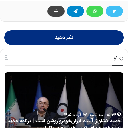
نظر دهید
ویدئو
ح
ح
م
س
ی
ی
د
ن
ک
ع
ش
ل
ا
ا
۱۵:۴۴ | سه شنبه، ۲۶ خرداد ۱۴۰۵
و
ی
حمید کشاورز: آینده ایران‌خودرو روشن است | برنامه جدید
ح
ر
ی
ایران‌خودرو برای تولید خودروهای باکیفیت
ن