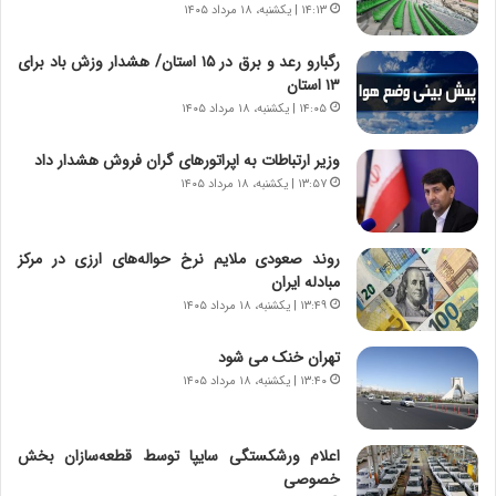
۱۴:۱۳ | یکشنبه، ۱۸ مرداد ۱۴۰۵
س
ه
ت
ج
رگبارو رعد و برق در ۱۵ استان/ هشدار وزش باد برای
|
ز
۱۳ استان‌
ب
ا
ر
۱۴:۰۵ | یکشنبه، ۱۸ مرداد ۱۴۰۵
ی
ن
ن
ا
ج
وزیر ارتباطات به اپراتورهای گران فروش هشدار داد
م
ن
۱۳:۵۷ | یکشنبه، ۱۸ مرداد ۱۴۰۵
ه
گ
ج
،
د
ن
روند صعودی ملایم نرخ حواله‌های ارزی در مرکز
ی
ت
مبادله ایران
د
و
۱۳:۴۹ | یکشنبه، ۱۸ مرداد ۱۴۰۵
ا
ا
ی
ن
تهران خنک می شود
ر
س
۱۳:۴۰ | یکشنبه، ۱۸ مرداد ۱۴۰۵
ا
ت
ن‌
ه
خ
د
اعلام ورشکستگی سایپا توسط قطعه‌سازان بخش
و
ر
خصوصی
د
م