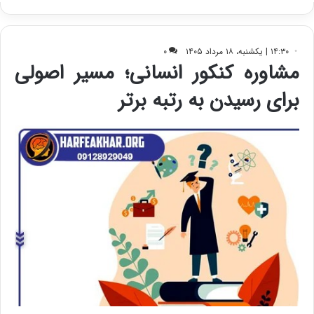
ک
ی
ف
ی
ت