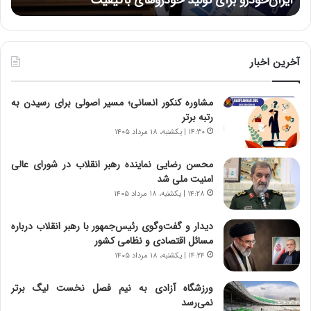
ز
:
:
د
آ
ر
ی
ط
ن
و
آخرین اخبار
د
ل
ه
ت
مشاوره کنکور انسانی؛ مسیر اصولی برای رسیدن به
ا
ا
رتبه برتر
ی
ر
ر
ی
۱۴:۳۰ | یکشنبه، ۱۸ مرداد ۱۴۰۵
ا
خ
ن‌
ا
محسن رضایی نماینده رهبر انقلاب در شورای عالی
خ
ی
امنیت ملی شد
و
ر
۱۴:۲۸ | یکشنبه، ۱۸ مرداد ۱۴۰۵
د
ا
ر
ن
دیدار و گفت‌وگوی رئیس‌جمهور با رهبر انقلاب درباره
و
،
مسائل اقتصادی و نظامی کشور
ر
ه
۱۴:۲۴ | یکشنبه، ۱۸ مرداد ۱۴۰۵
و
ی
ش
چ
ورزشگاه آزادی به نیم فصل نخست لیگ برتر
ن
گ
نمی‌رسد
ا
ا