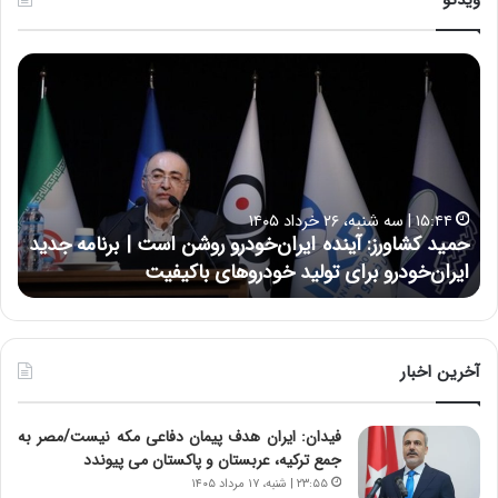
ح
ح
م
س
ی
ی
د
ن
ک
ع
ش
ل
ا
ا
۱۵:۴۴ | سه شنبه، ۲۶ خرداد ۱۴۰۵
و
ی
حمید کشاورز: آینده ایران‌خودرو روشن است | برنامه جدید
ح
ر
ی
ایران‌خودرو برای تولید خودروهای باکیفیت
ن
ز
:
:
د
آ
ر
ی
ط
ن
و
آخرین اخبار
د
ل
ه
ت
فیدان: ایران هدف پیمان دفاعی مکه نیست/مصر به
ا
ا
جمع ترکیه، عربستان و پاکستان می پیوندد
ی
ر
ر
ی
۲۳:۵۵ | شنبه، ۱۷ مرداد ۱۴۰۵