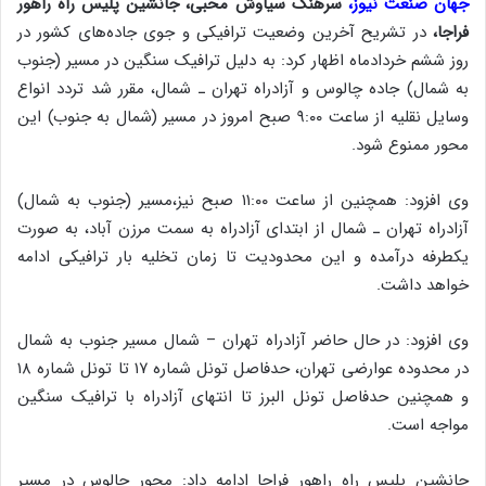
جهان صنعت نیوز،
سرهنگ سیاوش محبی، جانشین پلیس راه راهور
فراجا،
در تشریح آخرین وضعیت ترافیکی و جوی جاده‌های کشور در
روز ششم خردادماه اظهار کرد: به دلیل ترافیک سنگین در مسیر (جنوب
به شمال) جاده چالوس و آزادراه تهران ـ شمال، مقرر شد تردد انواع
وسایل نقلیه از ساعت ۹:۰۰ صبح امروز در مسیر (شمال به جنوب) این
محور ممنوع شود.
وی افزود: همچنین از ساعت ۱۱:۰۰ صبح نیز،مسیر (جنوب به شمال)
آزادراه تهران ـ شمال از ابتدای آزادراه به سمت مرزن آباد، به صورت
یکطرفه درآمده و این محدودیت تا زمان تخلیه بار ترافیکی ادامه
خواهد داشت.
وی افزود: در حال حاضر آزادراه تهران – شمال مسیر جنوب به شمال
در محدوده عوارضی تهران، حدفاصل تونل شماره ۱۷ تا تونل شماره ۱۸
و همچنین حدفاصل تونل البرز تا انتهای آزادراه با ترافیک سنگین
مواجه است.
جانشین پلیس راه راهور فراجا ادامه داد: محور چالوس در مسیر