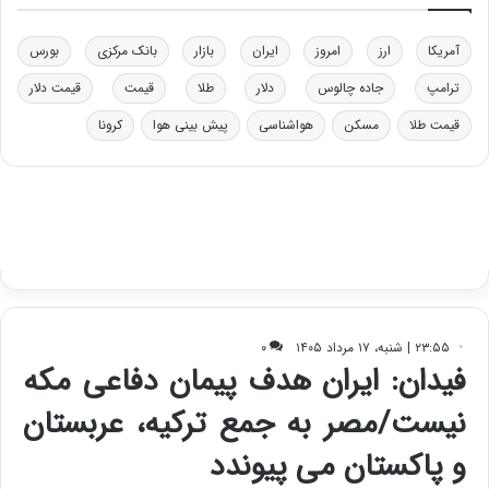
د
ر
خ
ت
آمریکا
ارز
امروز
ایران
بازار
بانک مرکزی
بورس
و
ی
د
ب
ترامپ
جاده چالوس
دلار
طلا
قیمت
قیمت دلار
ر
ا
قیمت طلا
مسکن
هواشناسی
پیش بینی هوا
کرونا
و
ی
ه
س
ا
ت
ی
د
ب
ا
ک
ی
ف
ی
ت