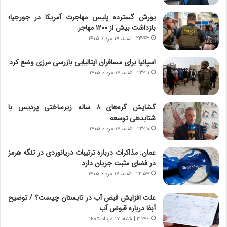
ا
خ
ن‌
ا
یورش گسترده پلیس مهاجرت آمریکا در جورجیا؛
خ
ی
بازداشت بیش از ۱۲۰۰ مهاجر
و
ر
۲۳:۴۳ | شنبه، ۱۷ مرداد ۱۴۰۵
د
ا
ر
ن
اسپانیا برای مسافران ایتالیایی بازرسی مرزی وضع کرد
و
،
۲۳:۳۱ | شنبه، ۱۷ مرداد ۱۴۰۵
ر
ه
و
ی
ش
چ
گشایش گره‌های ۸ ساله زیرساختی پردیس با
ن
گ
شتابدهی توسعه
ا
ا
۲۳:۲۰ | شنبه، ۱۷ مرداد ۱۴۰۵
س
ه
ت
ج
عمان: مذاکرات درباره ترتیبات دریانوردی در تنگه هرمز
|
ز
در فضای مثبت جریان دارد
ب
ا
ر
۲۲:۵۴ | شنبه، ۱۷ مرداد ۱۴۰۵
ی
ن
ن
ا
ج
علت افزایش قبض آب در تابستان چیست؟ / توضیح
م
ن
آبفا درباره قبوض آب
ه
گ
۲۲:۴۶ | شنبه، ۱۷ مرداد ۱۴۰۵