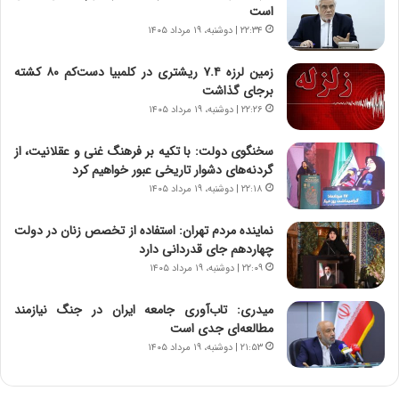
م
ن
است
ه
گ
۲۲:۳۴ | دوشنبه، ۱۹ مرداد ۱۴۰۵
ج
،
د
ن
زمین لرزه ۷.۴ ریشتری در کلمبیا دست‌کم ۸۰ کشته
ی
ت
برجای گذاشت
د
و
۲۲:۲۶ | دوشنبه، ۱۹ مرداد ۱۴۰۵
ا
ا
ی
ن
سخنگوی دولت: با تکیه بر فرهنگ غنی و عقلانیت، از
ر
س
گردنه‌های دشوار تاریخی عبور خواهیم کرد
ا
ت
۲۲:۱۸ | دوشنبه، ۱۹ مرداد ۱۴۰۵
ن‌
ه
خ
د
نماینده مردم تهران: استفاده از تخصص زنان در دولت
و
ر
چهاردهم جای قدردانی دارد
د
م
۲۲:۰۹ | دوشنبه، ۱۹ مرداد ۱۴۰۵
ر
ق
و
ا
ب
ب
میدری: تاب‌آوری جامعه ایران در جنگ نیازمند
ر
ل
مطالعه‌ای جدی است
ا
چ
۲۱:۵۳ | دوشنبه، ۱۹ مرداد ۱۴۰۵
ی
ن
ت
ی