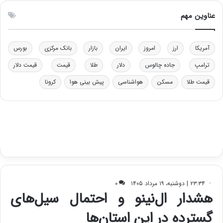
و
ن
ل
ق
عناوین مهم
ی
د
د
ر
خ
ت
آمریکا
ارز
امروز
ایران
بازار
بانک مرکزی
بورس
و
ی
د
ب
ترامپ
جاده چالوس
دلار
طلا
قیمت
قیمت دلار
ر
ا
قیمت طلا
مسکن
هواشناسی
پیش بینی هوا
کرونا
و
ی
ه
س
ا
ت
ی
د
ب
ا
ک
ی
ف
ی
ت