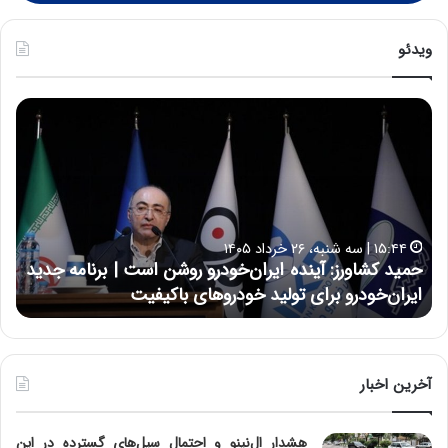
ویدئو
ح
ح
م
س
ی
ی
د
ن
ک
ع
ش
ل
ا
ا
۱۵:۴۴ | سه شنبه، ۲۶ خرداد ۱۴۰۵
و
ی
حمید کشاورز: آینده ایران‌خودرو روشن است | برنامه جدید
ح
ر
ی
ایران‌خودرو برای تولید خودروهای باکیفیت
ن
ز
:
:
د
آ
ر
ی
ط
ن
و
آخرین اخبار
د
ل
ه
ت
هشدار ال‌نینو و احتمال سیل‌های گسترده در این
ا
ا