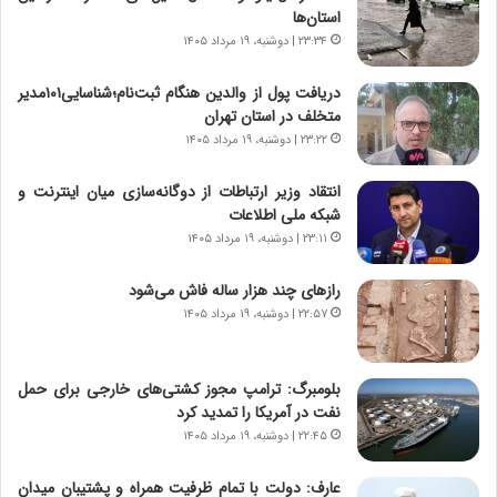
استان‌ها
ی
ر
ر
ی
۲۳:۳۴ | دوشنبه، ۱۹ مرداد ۱۴۰۵
ا
خ
ن‌
ا
دریافت پول از والدین هنگام ثبت‌نام؛شناسایی۱۰۱مدیر
خ
ی
متخلف در استان تهران
و
ر
۲۳:۲۲ | دوشنبه، ۱۹ مرداد ۱۴۰۵
د
ا
ر
ن
انتقاد وزیر ارتباطات از دوگانه‌سازی میان اینترنت و
و
،
شبکه ملی اطلاعات
ر
ه
۲۳:۱۱ | دوشنبه، ۱۹ مرداد ۱۴۰۵
و
ی
ش
چ
رازهای چند هزار ساله فاش می‌شود
ن
گ
۲۲:۵۷ | دوشنبه، ۱۹ مرداد ۱۴۰۵
ا
ا
س
ه
ت
ج
بلومبرگ: ترامپ مجوز کشتی‌های خارجی برای حمل
|
ز
نفت در آمریکا را تمدید کرد
ب
ا
ر
۲۲:۴۵ | دوشنبه، ۱۹ مرداد ۱۴۰۵
ی
ن
ن
ا
ج
عارف: دولت با تمام ظرفیت همراه و پشتیبان میدان