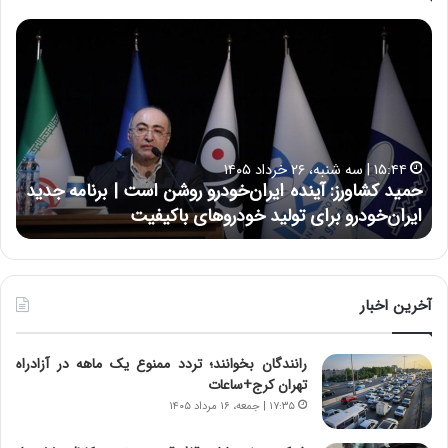
ح
ح
م
س
ی
ی
د
ن
ک
ع
ش
ل
ا
ا
۱۵:۴۴ | سه شنبه، ۲۶ خرداد ۱۴۰۵
و
ی
حمید کشاورز: آینده ایران‌خودرو روشن است | برنامه جدید
ح
ر
ی
ایران‌خودرو برای تولید خودروهای باکیفیت
ن
ز
:
:
د
آ
ر
ی
ط
ن
و
آخرین اخبار
د
ل
ه
ت
رانندگان بخوانند؛ تردد ممنوع یک ماهه در آزادراه
ا
ا
تهران کرج+ساعات
ی
ر
ر
ی
۱۷:۳۵ | جمعه، ۱۶ مرداد ۱۴۰۵
ا
خ