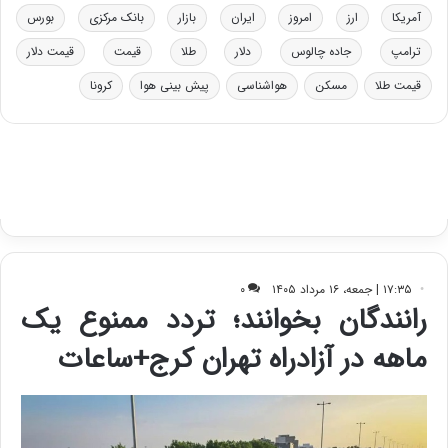
خ
ت
آمریکا
ارز
امروز
ایران
بازار
بانک مرکزی
بورس
و
ی
د
ب
ترامپ
جاده چالوس
دلار
طلا
قیمت
قیمت دلار
ر
ا
قیمت طلا
مسکن
هواشناسی
پیش بینی هوا
کرونا
و
ی
ه
س
ا
ت
ی
د
ب
ا
ک
ی
ف
ی
ت