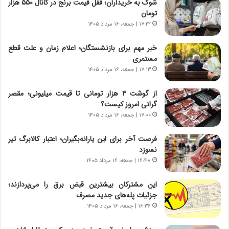
ن‌
ا
شوک به خریداران؛ قفل قیمت برنج در کانال ۵۵۰ هزار
خ
ی
تومان
و
ر
۱۷:۲۲ | جمعه، ۱۶ مرداد ۱۴۰۵
د
ا
ر
ن
خبر مهم برای بازنشستگان؛ اعلام زمان و علت قطع
و
،
مستمری
ر
ه
۱۷:۱۳ | جمعه، ۱۶ مرداد ۱۴۰۵
و
ی
ش
چ
از گوشت ۴ هزار تومانی تا قیمت میلیونی؛ مقصر
ن
گ
گرانی امروز کیست؟
ا
ا
۱۷:۰۰ | جمعه، ۱۶ مرداد ۱۴۰۵
س
ه
ت
ج
فرصت آخر برای این یارانه‌بگیران؛ اعتبار کالابرگ تیر
|
ز
نسوزد
ب
ا
ر
۱۶:۴۸ | جمعه، ۱۶ مرداد ۱۴۰۵
ی
ن
ن
ا
ج
این مشترکان بیشترین قبض برق را می‌پردازند؛
م
ن
جزئیات پله‌های جدید مصرف
ه
گ
۱۶:۳۶ | جمعه، ۱۶ مرداد ۱۴۰۵
ج
،
د
ن