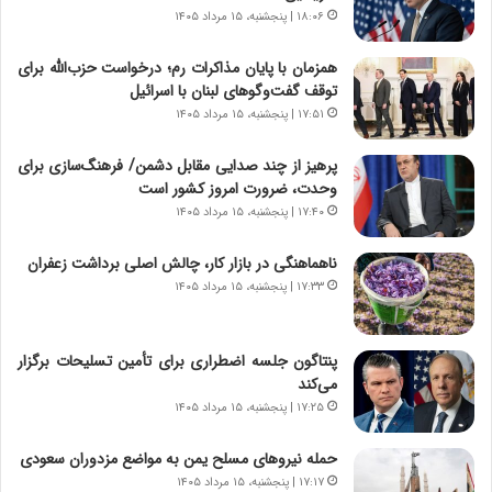
ر
۱۸:۰۶ | پنجشنبه، ۱۵ مرداد ۱۴۰۵
ی
ن
ن
ا
ج
همزمان با پایان مذاکرات رم؛ درخواست حزب‌الله برای
م
ن
توقف گفت‌وگوهای لبنان با اسرائیل
ه
گ
۱۷:۵۱ | پنجشنبه، ۱۵ مرداد ۱۴۰۵
ج
،
د
ن
پرهیز از چند صدایی مقابل دشمن/ فرهنگ‌سازی برای
ی
ت
وحدت، ضرورت امروز کشور است
د
و
۱۷:۴۰ | پنجشنبه، ۱۵ مرداد ۱۴۰۵
ا
ا
ی
ن
ناهماهنگی در بازار کار، چالش اصلی برداشت زعفران
ر
س
۱۷:۳۳ | پنجشنبه، ۱۵ مرداد ۱۴۰۵
ا
ت
ن‌
ه
خ
د
پنتاگون جلسه اضطراری برای تأمین تسلیحات برگزار
و
ر
می‌کند
د
م
۱۷:۲۵ | پنجشنبه، ۱۵ مرداد ۱۴۰۵
ر
ق
و
ا
ب
ب
حمله نیروهای مسلح یمن به مواضع مزدوران سعودی
ر
ل
۱۷:۱۷ | پنجشنبه، ۱۵ مرداد ۱۴۰۵