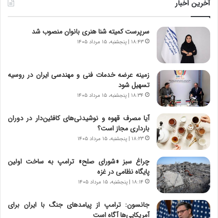
ن
و
آخرین اخبار
د
ل
ه
ت
سرپرست کمیته شنا هنری بانوان منصوب شد
ا
ا
ی
ر
۱۸:۴۳ | پنجشنبه، ۱۵ مرداد ۱۴۰۵
ر
ی
ا
خ
ن‌
ا
زمینه عرضه خدمات فنی و مهندسی ایران در روسیه
خ
ی
تسهیل شود
و
ر
۱۸:۳۴ | پنجشنبه، ۱۵ مرداد ۱۴۰۵
د
ا
ر
ن
آیا مصرف قهوه و نوشیدنی‌های کافئین‌دار در دوران
و
،
بارداری مجاز است؟
ر
ه
۱۸:۲۳ | پنجشنبه، ۱۵ مرداد ۱۴۰۵
و
ی
ش
چ
چراغ سبز «شورای صلح» ترامپ به ساخت اولین
ن
گ
پایگاه نظامی در غزه
ا
ا
۱۸:۱۴ | پنجشنبه، ۱۵ مرداد ۱۴۰۵
س
ه
ت
ج
جانسون: ترامپ از پیامدهای جنگ با ایران برای
|
ز
آمریکایی‌ها آگاه است
ب
ا