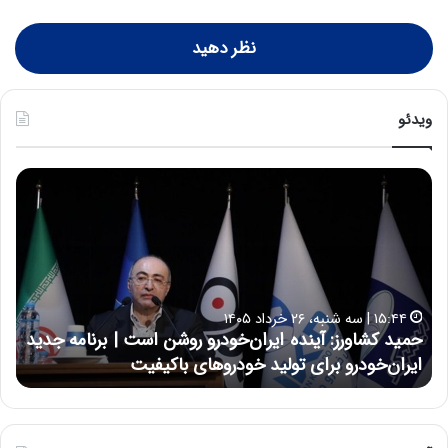
نظر دهید
ویدئو
ح
ح
م
س
ی
ی
د
ن
ک
ع
ش
ل
ا
ا
۱۵:۴۴ | سه شنبه، ۲۶ خرداد ۱۴۰۵
و
ی
حمید کشاورز: آینده ایران‌خودرو روشن است | برنامه جدید
ح
ر
ی
ایران‌خودرو برای تولید خودروهای باکیفیت
ن
ز
:
:
د
آ
ر
ی
ط