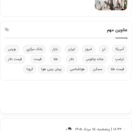
ا
چ
ی
ن
ت
ی
و
ن
ل
ق
عناوین مهم
ی
د
د
ر
خ
ت
آمریکا
ارز
امروز
ایران
بازار
بانک مرکزی
بورس
و
ی
د
ب
ترامپ
جاده چالوس
دلار
طلا
قیمت
قیمت دلار
ر
ا
قیمت طلا
مسکن
هواشناسی
پیش بینی هوا
کرونا
و
ی
ه
س
ا
ت
ی
د
ب
ا
ک
ی
ف
ی