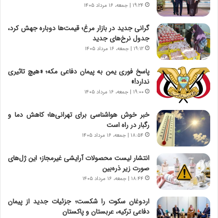
۱۹:۲۴ | جمعه، ۱۶ مرداد ۱۴۰۵
س
ه
ت
ج
گرانی جدید در بازار مرغ؛ قیمت‌ها دوباره جهش کرد،
|
ز
جدول نرخ‌های جدید
ب
ا
ر
۱۹:۱۲ | جمعه، ۱۶ مرداد ۱۴۰۵
ی
ن
ن
ا
ج
پاسخ فوری یمن به پیمان دفاعی مکه؛ «هیچ تاثیری
م
ن
ندارد!»
ه
گ
۱۹:۰۰ | جمعه، ۱۶ مرداد ۱۴۰۵
ج
،
د
ن
خبر خوش هواشناسی برای تهرانی‌ها؛ کاهش دما و
ی
ت
رگبار در راه است
د
و
۱۸:۵۴ | جمعه، ۱۶ مرداد ۱۴۰۵
ا
ا
ی
ن
انتشار لیست محصولات آرایشی غیرمجاز؛ این ژل‌های
ر
س
صورت زیر ذره‌بین
ا
ت
۱۸:۴۴ | جمعه، ۱۶ مرداد ۱۴۰۵
ن‌
ه
خ
د
اردوغان سکوت را شکست؛ جزئیات جدید از پیمان
و
ر
دفاعی ترکیه، عربستان و پاکستان
د
م