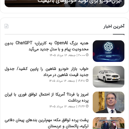
ایران‌خودرو برای تولید خودروهای باکیفیت
ن
ز
:
:
د
آ
ر
ی
ط
ن
و
آخرین اخبار
د
ل
ه
ت
هدیه بزرگ OpenAI به کاربران؛ ChatGPT بدون
ا
ا
محدودیت پیام و با مدل جدید می‌آید
ی
ر
ر
ی
۲۰:۰۰ | جمعه، ۱۶ مرداد ۱۴۰۵
ا
خ
ن‌
ا
خواب بازار خودرو شاهین را پایین کشید/ جدول
خ
ی
جدید قیمت شاهین در مرداد
و
ر
۱۹:۴۸ | جمعه، ۱۶ مرداد ۱۴۰۵
د
ا
ر
ن
امروز یا فردا؟ آمریکا از احتمال توافق فوری با ایران
و
،
پرده برداشت
ر
ه
۱۹:۳۶ | جمعه، ۱۶ مرداد ۱۴۰۵
و
ی
ش
چ
پشت پرده توافق مکه؛ مهم‌ترین بندهای پیمان دفاعی
ن
گ
ترکیه، پاکستان و عربستان
ا
ا