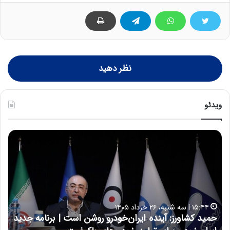
نظر دهید
ویدئو
ح
ح
م
س
ی
ی
د
ن
ک
ع
ش
ل
ا
ا
۱۵:۴۴ | سه شنبه، ۲۶ خرداد ۱۴۰۵
و
ی
حمید کشاورز: آینده ایران‌خودرو روشن است | برنامه جدید
ح
ر
ی