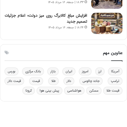
۱۸:۳۳ | جمعه، ۱۶ مرداد ۱۴۰۵
ر
ق
و
ا
ب
ب
افزایش مبلغ کالابرگ روی میز دولت؛ اعلام جزئیات
ر
ل
تصمیم جدید
ا
چ
۱۸:۲۴ | جمعه، ۱۶ مرداد ۱۴۰۵
ی
ن
ت
ی
و
ن
ل
ق
عناوین مهم
ی
د
د
ر
خ
ت
آمریکا
ارز
امروز
ایران
بازار
بانک مرکزی
بورس
و
ی
د
ب
ترامپ
جاده چالوس
دلار
طلا
قیمت
قیمت دلار
ر
ا
قیمت طلا
مسکن
هواشناسی
پیش بینی هوا
کرونا
و
ی
ه
س
ا
ت
ی
د
ب
ا