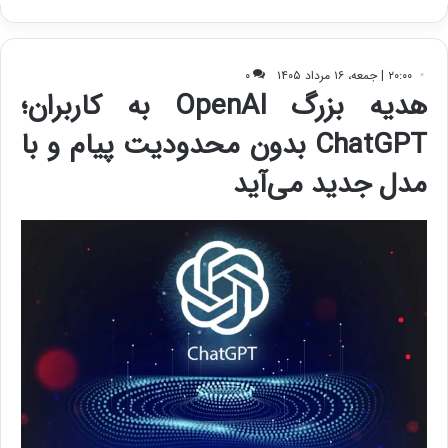
ک
ی
ف
ی
ت