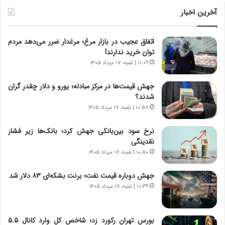
ط
ط
و
ر
آخرین اخبار
ل
ا
ت
ب
اتفاق عجیب در بازار مرغ؛ مرغدار ضرر می‌دهد مردم
ا
ر
توان خرید ندارند!
ر
ت
ی
و
۱۱:۰۹ | شنبه، ۱۷ مرداد ۱۴۰۵
خ
ر
ا
م
جهش قیمت‌ها در مرکز مبادله؛ یورو و دلار چقدر گران
ی
د
شدند؟
ر
ر
۱۰:۵۷ | شنبه، ۱۷ مرداد ۱۴۰۵
ا
ا
ن
ق
نرخ سود بین‌بانکی جهش کرد؛ بانک‌ها زیر فشار
،
ت
نقدینگی
ه
ص
۱۰:۵۰ | شنبه، ۱۷ مرداد ۱۴۰۵
ی
ا
چ
د
جهش دوباره قیمت نفت؛ برنت بشکه‌ای ۸۳ دلار شد
گ
ا
۱۰:۳۹ | شنبه، ۱۷ مرداد ۱۴۰۵
ا
ی
ه
ر
ج
ا
بورس تهران رکورد زد؛ شاخص کل وارد کانال ۵.۵
ز
ن