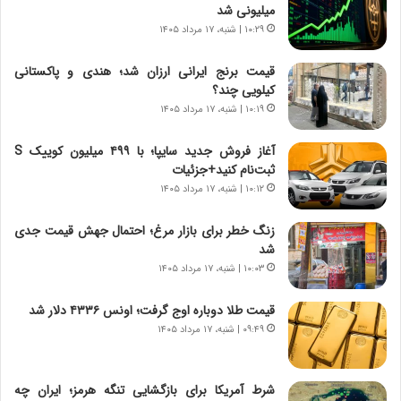
میلیونی شد
ا
|
ی
۱۰:۲۹ | شنبه، ۱۷ مرداد ۱۴۰۵
ا
ن
ع
ج
ت
قیمت برنج ایرانی ارزان شد؛ هندی و پاکستانی
ن
م
کیلویی چند؟
گ
ا
۱۰:۱۹ | شنبه، ۱۷ مرداد ۱۴۰۵
،
د
ن
م
آغاز فروش جدید سایپا؛ با ۴۹۹ میلیون کوییک S
ت
ر
ثبت‌نام کنید+جزئیات
و
د
۱۰:۱۲ | شنبه، ۱۷ مرداد ۱۴۰۵
ا
م
ن
ه
زنگ خطر برای بازار مرغ؛ احتمال جهش قیمت جدی
س
ن
شد
ت
و
۱۰:۰۳ | شنبه، ۱۷ مرداد ۱۴۰۵
ه
ز
د
ا
قیمت طلا دوباره اوج گرفت؛ اونس ۴۳۳۶ دلار شد
ر
ز
۰۹:۴۹ | شنبه، ۱۷ مرداد ۱۴۰۵
م
ب
ق
ی
ا
ن
ب
ن
شرط آمریکا برای بازگشایی تنگه هرمز؛ ایران چه