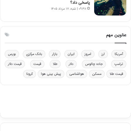
ل
ر
پاسخی داد؟
چ
ف
۰۹:۳۸ | شنبه، ۱۷ مرداد ۱۴۰۵
ن
ت
ی
ه
ن
ا
ق
س
عناوین مهم
د
ت
ر
ت
آمریکا
ارز
امروز
ایران
بازار
بانک مرکزی
بورس
ی
ب
ترامپ
جاده چالوس
دلار
طلا
قیمت
قیمت دلار
ا
قیمت طلا
مسکن
هواشناسی
پیش بینی هوا
کرونا
ی
س
ت
د