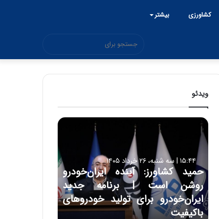
کشاورزی
بیشتر
جستجو
برای
ویدئو
ح
م
ی
د
۱۵:۴۴ | سه شنبه، ۲۶ خرداد ۱۴۰۵
ک
حمید کشاورز: آینده ایران‌خودرو
ش
روشن است | برنامه جدید
ا
و
ایران‌خودرو برای تولید خودروهای
ر
باکیفیت
ز