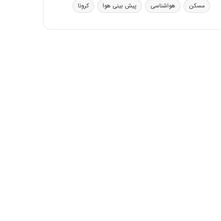
ی
مسکن
هواشناسی
پیش بینی هوا
کرونا
ف
ی
ت