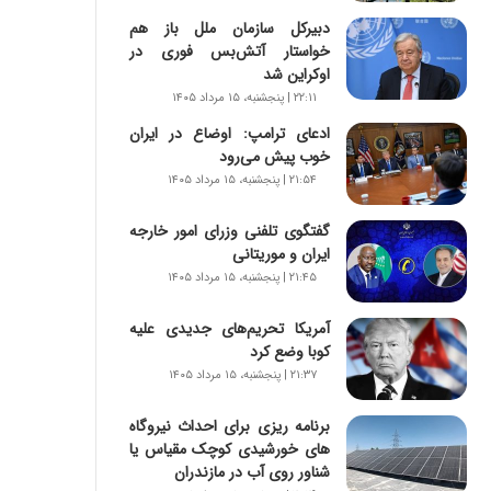
س
دبیرکل سازمان ملل باز هم
ت
خواستار آتش‌بس فوری در
|
اوکراین شد
ب
ر
۲۲:۱۱ | پنجشنبه، ۱۵ مرداد ۱۴۰۵
ن
ادعای ترامپ: اوضاع در ایران
ا
خوب پیش می‌رود
م
۲۱:۵۴ | پنجشنبه، ۱۵ مرداد ۱۴۰۵
ه
ج
گفتگوی تلفنی وزرای امور خارجه
د
ایران و موریتانی
ی
۲۱:۴۵ | پنجشنبه، ۱۵ مرداد ۱۴۰۵
د
ا
ی
آمریکا تحریم‌های جدیدی علیه
ر
کوبا وضع کرد
ا
۲۱:۳۷ | پنجشنبه، ۱۵ مرداد ۱۴۰۵
ن‌
خ
برنامه ریزی برای احداث نیروگاه
و
های خورشیدی کوچک مقیاس یا
د
شناور روی آب در مازندران
ر