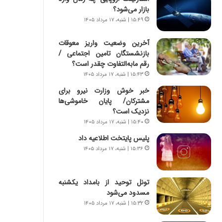
س
ه
بازار می‌شود؟
ت
ج
۱۵:۴۹ | شنبه، ۱۷ مرداد ۱۴۰۵
|
ز
ب
ا
آخرین وضعیت واریز معوقات
ر
ی
بازنشستگان تامین اجتماعی /
ن
ن
رقم مابه‌التفاوت چقدر است؟
ا
ج
م
۱۵:۴۳ | شنبه، ۱۷ مرداد ۱۴۰۵
ن
ه
گ
خبر خوش وزارت نیرو برای
ج
،
مشترکان/ پایان خاموشی‌ها
د
ن
نزدیک است؟
ی
ت
۱۵:۴۰ | شنبه، ۱۷ مرداد ۱۴۰۵
د
و
ا
پلیس پایتخت اطلاعیه داد
ا
ی
ن
۱۵:۳۶ | شنبه، ۱۷ مرداد ۱۴۰۵
ر
س
ا
ت
ن‌
ه
تونل توحید از بامداد یکشنبه
خ
د
مسدود می‌شود
و
ر
۱۵:۳۲ | شنبه، ۱۷ مرداد ۱۴۰۵
د
م
ر
ق