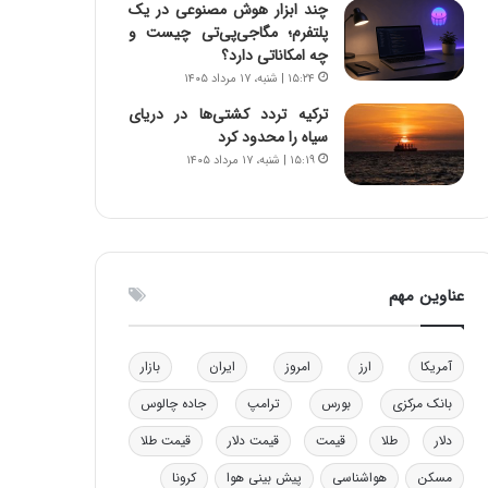
چند ابزار هوش مصنوعی در یک
و
ا
پلتفرم؛ مگاجی‌پی‌تی چیست و
ب
ب
چه امکاناتی دارد؟
ر
ل
۱۵:۲۴ | شنبه، ۱۷ مرداد ۱۴۰۵
ا
چ
ی
ن
ترکیه تردد کشتی‌ها در دریای
ت
ی
سیاه را محدود کرد
و
ن
۱۵:۱۹ | شنبه، ۱۷ مرداد ۱۴۰۵
ل
ق
ی
د
د
ر
خ
ت
و
ی
عناوین مهم
د
ب
ر
ا
و
ی
ه
س
آمریکا
ارز
امروز
ایران
بازار
ا
ت
بانک مرکزی
بورس
ترامپ
جاده چالوس
ی
د
ب
دلار
طلا
قیمت
قیمت دلار
قیمت طلا
ا
ک
مسکن
هواشناسی
پیش بینی هوا
کرونا