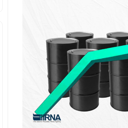
ا
و
ر
م
ی
ا
ن
ه
؛
ب
ا
ز
ن
د
ه
پ
ن
ه
ا
ن
ی