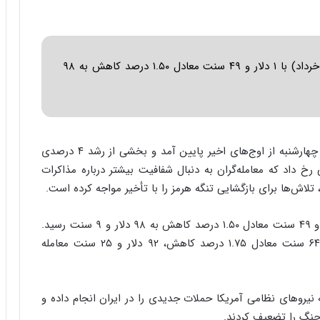
ا
ب
ر
ن
د
قیمت هر بشکه نفت برنت دریای شمال امروز (۶ خرداد) با ۱ دلار و ۴۹ سنت معادل ۱.۵۰ درصد کاهش به ۹۸
ه
ب
ز
ر
گ
، به نقل از رویترز، قیمت در نفت روز چهارشنبه از اوج‌های اخیر پایین آمد و بخشی از رشد ۴ درصدی
؟
 داد که معامله‌گران به دنبال شفافیت بیشتر درباره مذاکرات
 تلاش‌ها برای بازگشایی تنگه هرمز را با تأخیر مواجه کرده است.
قیمت هر بشکه نفت برنت دریای شمال امروز با ۱ دلار و ۴۹ سنت معادل ۱.۵۰ درصد کاهش به ۹۸ دلار و ۹ سنت رسید.
نفت وست تگزاس اینترمدیت آمریکا هم با ۱ دلار و ۶۴ سنت معادل ۱.۷۵ درصد کاهش، ۹۲ دلار و ۲۵ سنت معامله
یروهای نظامی آمریکا حملات جدیدی را در ایران انجام داده و
 جنگ را تضعیف کردند.