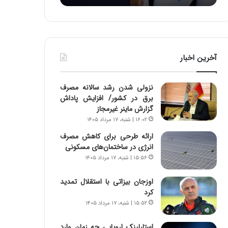
:
د
آ
ر
ی
ط
ن
و
د
ل
آخرین اخبار
ه
ت
ا
ا
ی
ر
نزولی شدن رشد سالانه مصرف
ر
ی
برق در کشور/ افزایش پاداش
ا
خ
گزارش ماینر غیرمجاز
ن‌
ا
۱۶:۰۲ | شنبه، ۱۷ مرداد ۱۴۰۵
خ
ی
و
ر
ارائه طرحی برای کاهش مصرف
د
ا
انرژی در ساختمان‌های مسکونی
ر
ن
۱۵:۵۶ | شنبه، ۱۷ مرداد ۱۴۰۵
و
،
ر
ه
اوزجان بیزاتی با استقلال تمدید
و
ی
کرد
ش
چ
۱۵:۵۲ | شنبه، ۱۷ مرداد ۱۴۰۵
ن
گ
ا
ا
استارلینک اروپایی چه زمان وارد