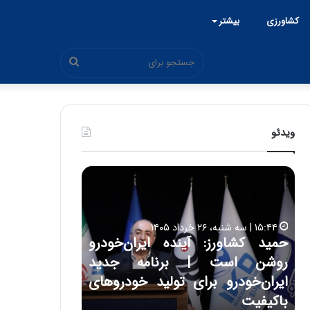
کشاورزی
بیشتر
جستجو
برای
ویدئو
ح
ح
م
س
ی
ی
د
ن
۱۵:۴۴ | سه شنبه، ۲۶ خرداد ۱۴۰۵
ک
ع
حمید کشاورز: آینده ایران‌خودرو
ش
ل
۱۷:۳۹ | سه شنبه، ۲۲ اردیبهشت ۱۴۰۵
روشن است | برنامه جدید
حسین علایی: 
ا
ا
و
ی
ه
ایران‌خودرو برای تولید خودروهای
هیچگاه جز ای
ر
ی
باکیفیت
مقابل چنین ق
ز
: