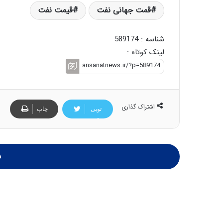
قمت جهانی نفت
قیمت نفت
شناسه : 589174
لینک کوتاه :
اشتراک گذاری
تویی
چاپ
تر
ن