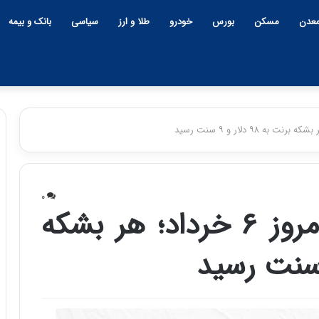
عدن
مسکن
بورس
خودرو
طلا و ارز
سیاسی
بانک و بیمه
چ
ی
۰
ن
قیمت جهانی نفت امروز ۶ خرداد؛ هر بشکه
و
ب
ح
ر
۱۲:۱۸ | دوشنبه، ۱۸ اسفند ۱۴۰۴
ا
چین و بحران خاورمیانه؛ بازند
ن
پنهان یا برنده بزرگ؟
خ