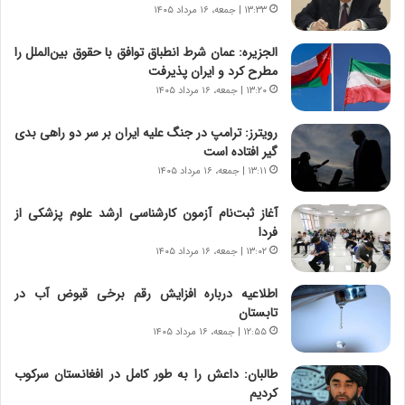
ر
ه
۱۳:۳۳ | جمعه، ۱۶ مرداد ۱۴۰۵
و
ی
ش
چ
الجزیره: عمان شرط انطباق توافق با حقوق بین‌الملل را
ن
گ
مطرح کرد و ایران پذیرفت
ا
ا
۱۳:۲۰ | جمعه، ۱۶ مرداد ۱۴۰۵
س
ه
ت
ج
رویترز: ترامپ در جنگ علیه ایران بر سر دو راهی بدی
|
ز
گیر افتاده است
ب
ا
ر
۱۳:۱۱ | جمعه، ۱۶ مرداد ۱۴۰۵
ی
ن
ن
ا
ج
آغاز ثبت‌نام‌ آزمون کارشناسی ارشد علوم پزشکی از
م
ن
فردا
ه
گ
۱۳:۰۲ | جمعه، ۱۶ مرداد ۱۴۰۵
ج
،
د
ن
اطلاعیه درباره افزایش رقم برخی قبوض آب در
ی
ت
تابستان
د
و
۱۲:۵۵ | جمعه، ۱۶ مرداد ۱۴۰۵
ا
ا
ی
ن
طالبان: داعش را به طور کامل در افغانستان سرکوب
ر
س
کردیم
ا
ت