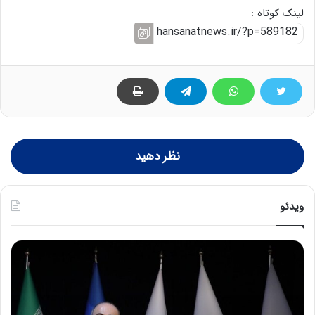
لینک کوتاه :
نظر دهید
ویدئو
ح
ح
م
س
ی
ی
د
ن
ک
ع