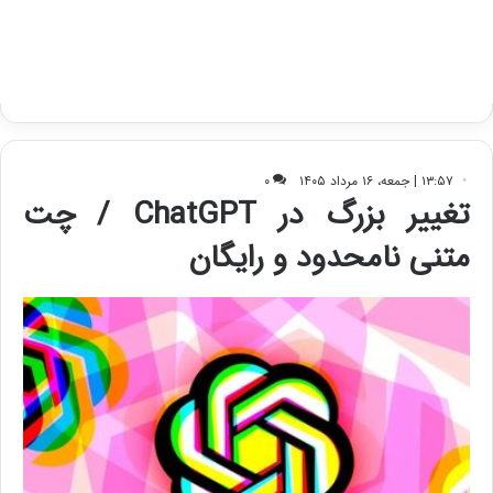
ا
ت
ی
د
ب
ا
ک
ی
ف
ی
ت