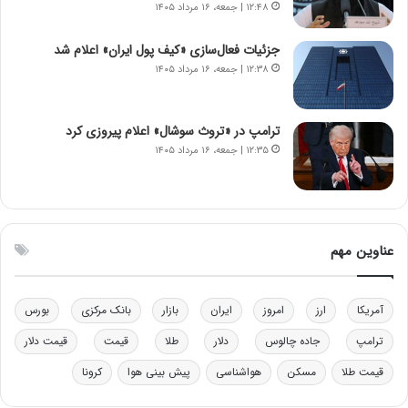
۱۲:۴۸ | جمعه، ۱۶ مرداد ۱۴۰۵
ن‌
ه
خ
د
جزئیات فعال‌سازی «کیف پول ایران» اعلام شد
و
ر
۱۲:۳۸ | جمعه، ۱۶ مرداد ۱۴۰۵
د
م
ر
ق
و
ا
ب
ب
ترامپ در «تروث سوشال» اعلام پیروزی کرد
ر
ل
۱۲:۳۵ | جمعه، ۱۶ مرداد ۱۴۰۵
ا
چ
ی
ن
ت
ی
و
ن
ل
ق
عناوین مهم
ی
د
د
ر
خ
ت
آمریکا
ارز
امروز
ایران
بازار
بانک مرکزی
بورس
و
ی
د
ب
ترامپ
جاده چالوس
دلار
طلا
قیمت
قیمت دلار
ر
ا
قیمت طلا
مسکن
هواشناسی
پیش بینی هوا
کرونا
و
ی
ه
س