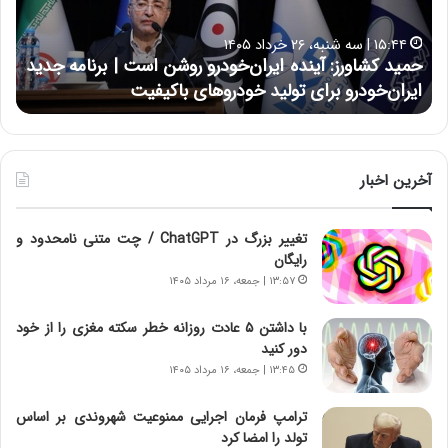
ش
ل
ا
ا
۱۵:۴۴ | سه شنبه، ۲۶ خرداد ۱۴۰۵
و
ی
حمید کشاورز: آینده ایران‌خودرو روشن است | برنامه جدید
ح
ر
ی
ایران‌خودرو برای تولید خودروهای باکیفیت
ن
ز
:
:
د
آ
ر
ی
ط
ن
و
آخرین اخبار
د
ل
ه
ت
تغییر بزرگ در ChatGPT / چت متنی نامحدود و
ا
ا
رایگان
ی
ر
ر
ی
۱۳:۵۷ | جمعه، ۱۶ مرداد ۱۴۰۵
ا
خ
ن‌
ا
با داشتن ۵ عادت روزانه خطر سکته مغزی را از خود
خ
ی
دور کنید
و
ر
۱۳:۴۵ | جمعه، ۱۶ مرداد ۱۴۰۵
د
ا
ر
ن
ترامپ فرمان اجرایی ممنوعیت شهروندی بر اساس
و
،
تولد را امضا کرد