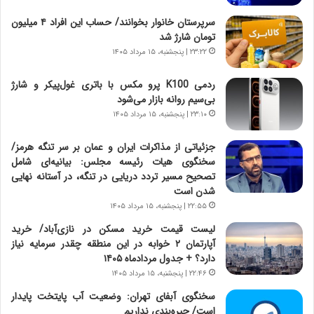
ش
چ
سرپرستان خانوار بخوانند/ حساب این افراد ۴ میلیون
ن
گ
تومان شارژ شد
ا
ا
۲۳:۲۲ | پنجشنبه، ۱۵ مرداد ۱۴۰۵
س
ه
ت
ج
ردمی K100 پرو مکس با باتری غول‌پیکر و شارژ
|
ز
بی‌سیم روانه بازار می‌شود
ب
ا
ر
۲۳:۱۰ | پنجشنبه، ۱۵ مرداد ۱۴۰۵
ی
ن
ن
ا
ج
جزئیاتی از مذاکرات ایران و عمان بر سر تنگه هرمز/
م
ن
سخنگوی هیات رئیسه مجلس: بیانیه‌ای شامل
ه
گ
تصحیح مسیر تردد دریایی در تنگه، در آستانه نهایی
ج
،
شدن است
د
ن
۲۲:۵۵ | پنجشنبه، ۱۵ مرداد ۱۴۰۵
ی
ت
لیست قیمت خرید مسکن در نازی‌آباد/ خرید
د
و
آپارتمان ۲ خوابه در این منطقه چقدر سرمایه نیاز
ا
ا
دارد؟ + جدول مردادماه ۱۴۰۵
ی
ن
۲۲:۴۶ | پنجشنبه، ۱۵ مرداد ۱۴۰۵
ر
س
ا
ت
سخنگوی آبفای تهران: وضعیت آب پایتخت پایدار
ن‌
ه
است/ جیره‌بندی نداریم