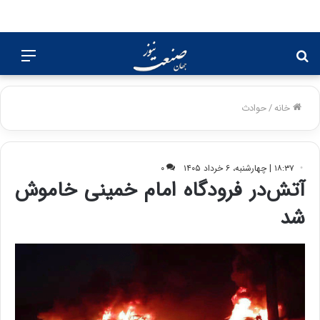
جستجو
منو
برای
خانه
/
حوادث
۱۸:۳۷ | چهارشنبه، ۶ خرداد ۱۴۰۵
۰
آتش‌در فرودگاه امام خمینی خاموش
شد