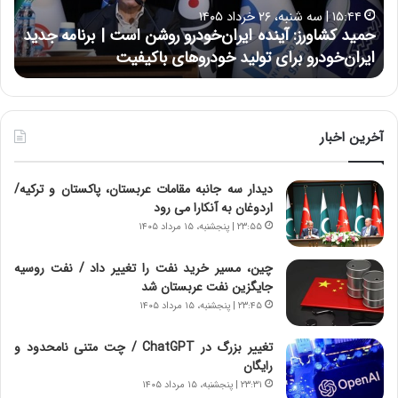
ا
ا
۱۵:۴۴ | سه شنبه، ۲۶ خرداد ۱۴۰۵
و
ی
حمید کشاورز: آینده ایران‌خودرو روشن است | برنامه جدید
ح
ر
ی
ایران‌خودرو برای تولید خودروهای باکیفیت
ن
ز
:
:
د
آ
ر
ی
ط
ن
و
آخرین اخبار
د
ل
ه
ت
دیدار سه جانبه مقامات عربستان، پاکستان و ترکیه/
ا
ا
اردوغان به آنکارا می رود
ی
ر
ر
ی
۲۳:۵۵ | پنجشنبه، ۱۵ مرداد ۱۴۰۵
ا
خ
ن‌
ا
چین، مسیر خرید نفت را تغییر داد / نفت روسیه
خ
ی
جایگزین نفت عربستان شد
و
ر
۲۳:۴۵ | پنجشنبه، ۱۵ مرداد ۱۴۰۵
د
ا
ر
ن
تغییر بزرگ در ChatGPT / چت متنی نامحدود و
و
،
رایگان
ر
ه
۲۳:۳۱ | پنجشنبه، ۱۵ مرداد ۱۴۰۵
و
ی