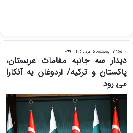
ی
د
ب
ا
ک
ی
ف
ی
ت