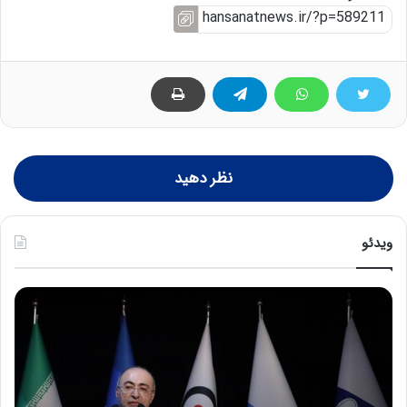
نظر دهید
ویدئو
ح
ح
م
س
ی
ی
د
ن
ک
ع
ش
ل