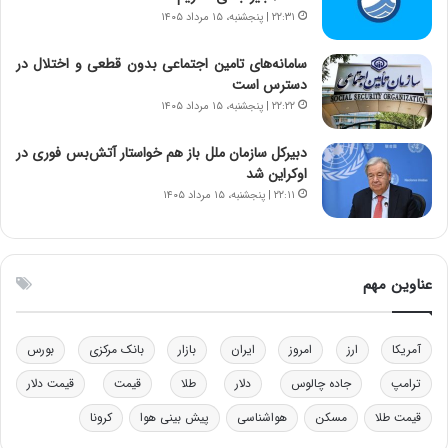
خ
د
۲۲:۳۱ | پنجشنبه، ۱۵ مرداد ۱۴۰۵
و
ر
د
م
سامانه‌های تامین اجتماعی بدون قطعی و اختلال در
ر
ق
دسترس است
و
ا
۲۲:۲۲ | پنجشنبه، ۱۵ مرداد ۱۴۰۵
ب
ب
ر
ل
دبیرکل سازمان ملل باز هم خواستار آتش‌بس فوری در
ا
چ
اوکراین شد
ی
ن
۲۲:۱۱ | پنجشنبه، ۱۵ مرداد ۱۴۰۵
ت
ی
و
ن
ل
ق
ی
د
عناوین مهم
د
ر
خ
ت
و
ی
د
ب
آمریکا
ارز
امروز
ایران
بازار
بانک مرکزی
بورس
ر
ا
ترامپ
جاده چالوس
دلار
طلا
قیمت
قیمت دلار
و
ی
ه
س
قیمت طلا
مسکن
هواشناسی
پیش بینی هوا
کرونا
ا
ت