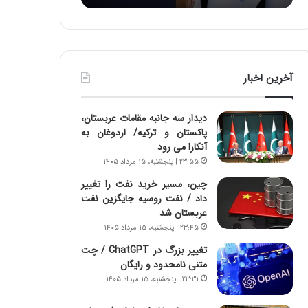
د
ر
ط
و
ل
آخرین اخبار
ت
ا
ر
دیدار سه جانبه مقامات عربستان،
ی
پاکستان و ترکیه/ اردوغان به
خ
آنکارا می رود
ا
۲۳:۵۵ | پنجشنبه، ۱۵ مرداد ۱۴۰۵
ی
ر
چین، مسیر خرید نفت را تغییر
ا
داد / نفت روسیه جایگزین نفت
ن
عربستان شد
،
۲۳:۴۵ | پنجشنبه، ۱۵ مرداد ۱۴۰۵
ه
تغییر بزرگ در ChatGPT / چت
ی
متنی نامحدود و رایگان
چ
۲۳:۳۱ | پنجشنبه، ۱۵ مرداد ۱۴۰۵
گ
ا