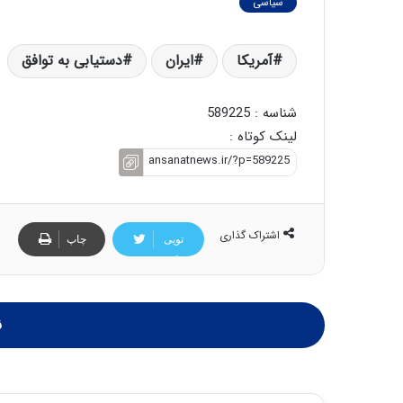
سیاسی
آمریکا
ایران
دستیابی به توافق
شناسه : 589225
لینک کوتاه :
اشتراک گذاری
تویی
چاپ
تر
ن