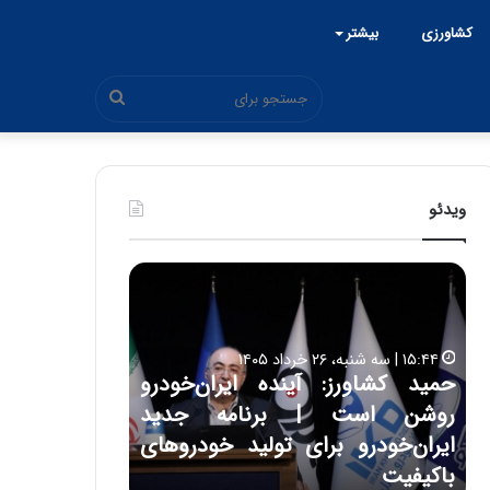
کشاورزی
بیشتر
جستجو
برای
ویدئو
ح
س
ی
ن
۱۵:۴۴ | سه شنبه، ۲۶ خرداد ۱۴۰۵
ع
ید کشاورز: آینده ایران‌خودرو
ل
۱۷:۳۹ | سه شنبه، ۲۲ اردیبهشت ۱۴۰۵
شن است | برنامه جدید
حسین علایی: در طو
ا
ی
ران‌خودرو برای تولید خودروهای
هیچگاه جز این جنگ
ی
کیفیت
مقابل چنین قدرتی 
: