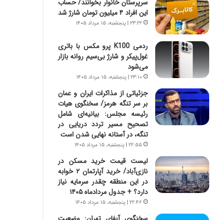
سرپرستان خانوار بخوانند/ حساب
ه
این افراد ۴ میلیون تومان شارژ شد
ج
ز
۲۳:۲۲ | پنجشنبه، ۱۵ مرداد ۱۴۰۵
ا
ی
ردمی K100 پرو مکس با باتری
ن
غول‌پیکر و شارژ بی‌سیم روانه بازار
ج
می‌شود
ن
۲۳:۱۰ | پنجشنبه، ۱۵ مرداد ۱۴۰۵
گ
جزئیاتی از مذاکرات ایران و عمان
،
بر سر تنگه هرمز/ سخنگوی هیات
ن
رئیسه مجلس: بیانیه‌ای شامل
ت
تصحیح مسیر تردد دریایی در
و
تنگه، در آستانه نهایی شدن است
ا
۲۲:۵۵ | پنجشنبه، ۱۵ مرداد ۱۴۰۵
ن
س
لیست قیمت خرید مسکن در
ت
نازی‌آباد/ خرید آپارتمان ۲ خوابه
ه
در این منطقه چقدر سرمایه نیاز
د
دارد؟ + جدول مردادماه ۱۴۰۵
ر
۲۲:۴۶ | پنجشنبه، ۱۵ مرداد ۱۴۰۵
م
سخنگوی آبفای تهران: وضعیت
ق