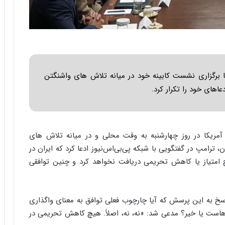
ا
س
ب
ت
ر
|
ن
ب
د
ر
ه
ن
ب
ا
 برگزاری نشست کابینه خود در میانه تلاش های واشنگتن
ز
م
ر
ه
اهای خود را تکرار کرد.
گ
ج
؟
د
ی
د
آمریکا در روز چهارشنبه به وقت محلی و در میانه تلاش های
ا
 ترامپ در گفتگویی با شبکه پی‌بی‌اس‌نیوز ادعا کرد که ایران در
ی
ر
 امتیاز یا کاهش تحریمی دریافت نخواهد کرد و چنین توافقی
ا
ن‌
خ
سخ به این پرسش که آیا چارچوب فعلی توافق به معنای واگذاری
و
یم‌هاست یا خیر؟ مدعی شد: «نه، نه، اصلاً. هیچ کاهش تحریمی در
د
ر