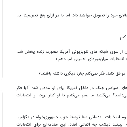
و
ب
الای خود را تحویل خواهند داد، اما نه در ازای رفع تحریم‌ها. نه،
ر
ا
ی
ت
کنم
و
ل
 از سوی شبکه های تلویزیونی آمریکا بصورت زنده پخش شد،
ی
 انتخابات میان‌دوره‌ای اهمیتی نمی‌دهم.»
د
خ
و
افق کنند. فکر نمی‌کنم چاره دیگری داشته باشند.»
د
ر
ه‌های سیاسی جنگ در داخل آمریکا برای او مدعی شد: آنها فکر
و
ه
دانید؟ می‌گفتند ما صبر می‌کنیم تا او کنار برود، او انتخابات
ا
ی
ب
 دوم انتخابات مقدماتی سنا توسط حزب جمهوری‌خواه در تگزاس،
ا
 ببینید دیشب چه اتفاقی افتاد، این مقدمه‌ای برای انتخابات
ک