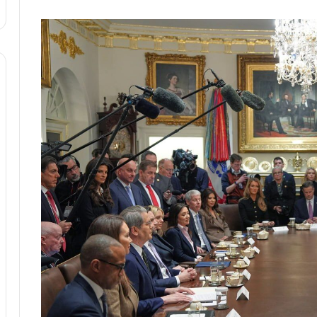
ا
:
و
آ
ر
ی
م
ن
ی
د
ا
ه
ن
ا
ه
ی
؛
ر
ب
ا
ا
ن‌
ز
خ
ن
و
د
د
ه
ر
پ
و
ن
ر
ه
و
ا
ش
ن
ن
ی
ا