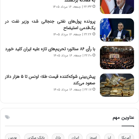
به معادله برگشتند
د
و
۲۲:۳۳ | جمعه، ۱۶ مرداد ۱۴۰۵
ا
ا
ی
ن
پرونده پول‌های نفتی جنجالی شد؛ وزیر نفت در
ر
س
یک‌قدمی استیضاح
ا
ت
۲۲:۲۶ | جمعه، ۱۶ مرداد ۱۴۰۵
ن‌
ه
خ
د
با رأی ۸۶ سناتور؛ تحریم‌های تازه علیه ایران کلید خورد
و
ر
۲۲:۲۰ | جمعه، ۱۶ مرداد ۱۴۰۵
د
م
ر
ق
و
ا
ب
ب
پیش‌بینی شوکه‌کننده قیمت طلا؛ اونس تا ۵ هزار دلار
ر
ل
صعود می‌کند
ا
چ
۲۲:۱۷ | جمعه، ۱۶ مرداد ۱۴۰۵
ی
ن
ت
ی
و
ن
ل
ق
عناوین مهم
ی
د
د
ر
خ
ت
آمریکا
ارز
امروز
ایران
بازار
بانک مرکزی
بورس