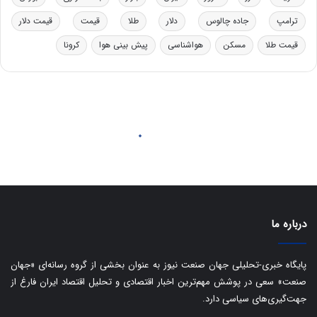
و
ی
د
ب
ترامپ
جاده چالوس
دلار
طلا
قیمت
قیمت دلار
ر
ا
قیمت طلا
مسکن
هواشناسی
پیش بینی هوا
کرونا
و
ی
ه
س
ا
ت
ی
د
ب
ا
ک
ی
ف
ی
ت
درباره ما
پایگاه خبری-تحلیلی جهان صنعت نیوز به عنوان بخشی از گروه رسانه‌ای «جهان
صنعت» سعی در پوشش مهم‌ترین اخبار اقتصادی و تحلیل اقتصاد ایران فارغ از
جهت‌گیری‌های سیاسی دارد.