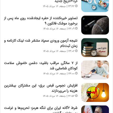
خ
ی
کرد+تاریخ جدید
و
ر
۲۳:۴۲ | جمعه، ۱۶ مرداد ۱۴۰۵
د
ا
ر
ن
تصاویر خیره‌کننده از حفره ایجادشده روی ماه پس از
و
،
برخورد موشک فالکون ۹
ر
ه
۲۳:۰۹ | جمعه، ۱۶ مرداد ۱۴۰۵
و
ی
ش
چ
نتیجه آزمون ورودی سمپاد منتشر شد؛ لینک کارنامه و
ن
گ
زمان ثبت‌نام
ا
ا
۲۳:۰۲ | جمعه، ۱۶ مرداد ۱۴۰۵
س
ه
ت
ج
از ۷ سالگی مراقب باشید؛ دشمن خاموش سلامت
|
ز
کودکان شناسایی شد
ب
ا
ر
۲۳:۰۰ | جمعه، ۱۶ مرداد ۱۴۰۵
ی
ن
ن
ا
ج
افزایش نجومی قبض برق؛ این مشترکان بیشترین
م
ن
هزینه را می‌پردازند
ه
گ
۲۲:۵۲ | جمعه، ۱۶ مرداد ۱۴۰۵
ج
،
د
ن
شرط ۲گانه ایران برای تنگه هرمز؛ تحریم‌ها و غرامت
ی
ت