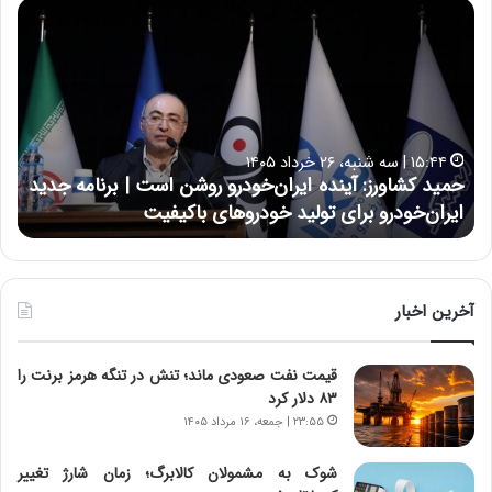
ح
ح
م
س
ی
ی
د
ن
ک
ع
ش
ل
ا
ا
۱۵:۴۴ | سه شنبه، ۲۶ خرداد ۱۴۰۵
و
ی
حمید کشاورز: آینده ایران‌خودرو روشن است | برنامه جدید
ح
ر
ی
ایران‌خودرو برای تولید خودروهای باکیفیت
ن
ز
:
:
د
آ
ر
ی
ط
ن
و
آخرین اخبار
د
ل
ه
ت
قیمت نفت صعودی ماند؛ تنش در تنگه هرمز برنت را
ا
ا
۸۳ دلار کرد
ی
ر
ر
ی
۲۳:۵۵ | جمعه، ۱۶ مرداد ۱۴۰۵
ا
خ
ن‌
ا
شوک به مشمولان کالابرگ؛ زمان شارژ تغییر