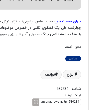
س
ه
ت
ج
|
ز
ب
ا
جهان صنعت نیوز
، «سید عباس عراقچی» و «ژان نوئل بار
ر
ی
ن
ن
چهارشنبه طی یک گفتگوی تلفنی در خصوص موضوعات دو
ا
ج
با هدف خاتمه دائمی جنگ تحمیلی آمریکا و رژیم صهیونی
م
ن
ه
گ
منبع: ایسنا
ج
،
د
ن
ی
ت
سیاسی
د
و
ا
ا
ی
ن
ایران
فرانسه
ر
س
ا
ت
شناسه : 589234
ن‌
ه
خ
د
لینک کوتاه :
و
ر
د
م
ر
ق