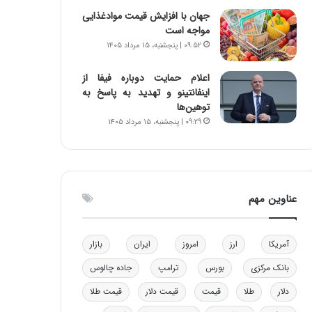
ه
جهان با افزایش قیمت موادغذایی
ی
مواجه است
و
۰۹:۵۲ | پنجشنبه، ۱۵ مرداد ۱۴۰۵
ن
ی
اعلام حمایت دوباره فیفا از
|
اینفانتینو و تهدید به پاسخ به
د
توهین‌ها
ب
۰۹:۲۹ | پنجشنبه، ۱۵ مرداد ۱۴۰۵
ی
ر
ک
ل
ا
عناوین مهم
ت
ا
ق
آمریکا
ارز
امروز
ایران
بازار
ا
ی
بانک مرکزی
بورس
ترامپ
جاده چالوس
ر
ا
دلار
طلا
قیمت
قیمت دلار
قیمت طلا
ن