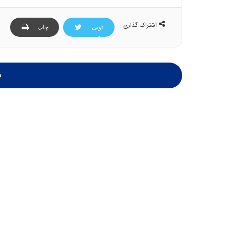
و
ا
ب
ب
اشتراک گذاری
تویی
چاپ
ر
ل
تر
ا
چ
ی
ن
ت
ی
و
ن
ن
ل
ق
ی
د
د
ر
خ
ت
و
ی
د
ب
ر
ا
و
ی
ه
س
ا
ت
ی
د
ب
ا
ک