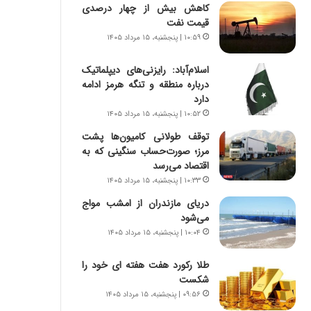
ی
ا
کاهش بیش از چهار درصدی
ر
ب
قیمت نفت
ا
ر
۱۰:۵۹ | پنجشنبه، ۱۵ مرداد ۱۴۰۵
ن
ن
د
د
اسلام‌آباد: رایزنی‌های دیپلماتیک
ر
ه
درباره منطقه و تنگه هرمز ادامه
پ
ب
دارد
ی
ز
۱۰:۵۲ | پنجشنبه، ۱۵ مرداد ۱۴۰۵
ح
ر
م
گ
توقف طولانی کامیون‌ها پشت
ل
؟
مرز؛ صورت‌حساب سنگینی که به
ه
اقتصاد می‌رسد
آ
۱۰:۳۳ | پنجشنبه، ۱۵ مرداد ۱۴۰۵
م
دریای مازندران از امشب مواج
ر
می‌شود
ی
۱۰:۰۴ | پنجشنبه، ۱۵ مرداد ۱۴۰۵
ک
ا
طلا رکورد هفت هفته ای خود را
ی
شکست
ی
–
۰۹:۵۶ | پنجشنبه، ۱۵ مرداد ۱۴۰۵
ص