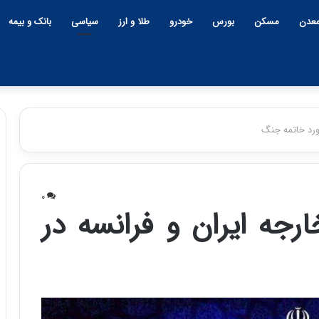
عدن
مسکن
بورس
خودرو
طلا و ارز
سیاسی
بانک و بیمه
مورد خاتمه جنگ
ه
ش
۰
د
ارجه ایران و فرانسه در
ا
ر
د
۲۲:۳۰ | چهارشنبه، ۹ اردیبهشت ۱۴۰۵
 طول تاریخ ایران،
هشدار درباره خطر ابرتورم د
ر
ب
جنگ، نتوانسته در
اقتصاد ایران | اعتماد مردم هنوز 
ا
تی بایستد
بین نرفته است
ر