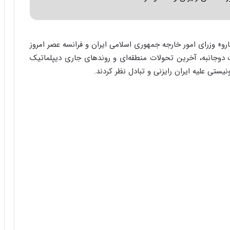
ر
ا
ن
|
و» وزرای امور خارجه جمهوری اسلامی ایران و فرانسه عصر امروز
ا
ع
جانبه، آخرین تحولات منطقه‌ای و روندهای جاری دیپلماتیک
ت
ستی علیه ایران رایزنی و تبادل نظر کردند.
م
ا
د
م
ر
د
م
ه
ن
و
ز
ا
ز
ب
ی