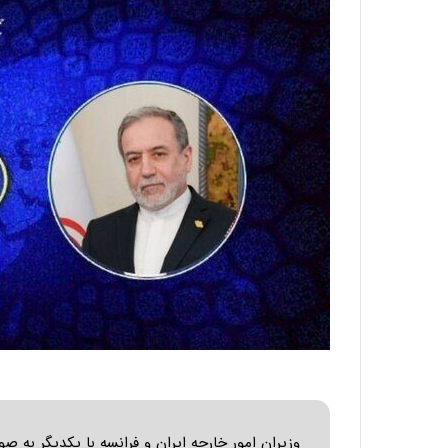
:
د
آ
ر
ی
ط
ن
و
د
ل
ه
ت
ا
ا
ی
ر
ر
ی
ا
خ
ن‌
ا
خ
ی
و
ر
د
ا
ر
ن
و
،
ر
ه
و
ی
ش
چ
ن
گ
ا
ا
وزیران امور خارجه ایران و فرانسه با یکدیگر به صو