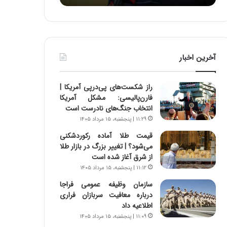
ه
ا
ا
و
ی
ر
ی
م
ا
ی
آخرین اخبار
ز
ا
س
ن
ا
ه
راز شکست‌های پی‌درپی آمریکا |
خ
؛
فارن‌پالیسی: مشکل آمریکا
ت
ب
انتخاب جنگ‌های نادرست است
م
ا
۱۱:۲۹ | پنجشنبه، ۱۵ مرداد ۱۴۰۵
ا
ز
ن‌
ن
قیمت طلا آماده رکوردشکنی
ه
د
می‌شود؟ | تغییر بزرگ در بازار طلا
ا
ه
از شرق آغاز شده است
ی
پ
۱۱:۱۲ | پنجشنبه، ۱۵ مرداد ۱۴۰۵
ا
ن
سازمان وظیفه عمومی فراجا
ت
ه
درباره معافیت سربازان فراری
ا
ا
اطلاعیه داد
ق
ن
۱۱:۰۹ | پنجشنبه، ۱۵ مرداد ۱۴۰۵
ا
ی