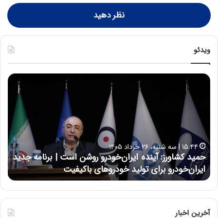
نظر دهید
ویدئو
ح
ح
م
س
ی
ی
د
ن
ک
ع
ش
ل
ا
ا
۱۵:۴۴ | سه شنبه، ۲۶ خرداد ۱۴۰۵
و
ی
حمید کشاورز: آینده ایران‌خودرو روشن است | برنامه جدید
ح
ر
ی
ایران‌خودرو برای تولید خودروهای باکیفیت
ن
ز
:
:
د
آ
ر
ی
ط
ن
و
آخرین اخبار