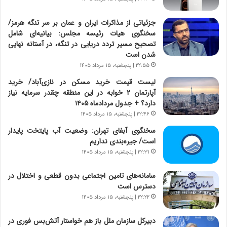
ر
ی
ن
ن
ا
ج
جزئیاتی از مذاکرات ایران و عمان بر سر تنگه هرمز/
م
ن
سخنگوی هیات رئیسه مجلس: بیانیه‌ای شامل
ه
گ
تصحیح مسیر تردد دریایی در تنگه، در آستانه نهایی
ج
،
شدن است
د
ن
۲۲:۵۵ | پنجشنبه، ۱۵ مرداد ۱۴۰۵
ی
ت
لیست قیمت خرید مسکن در نازی‌آباد/ خرید
د
و
آپارتمان ۲ خوابه در این منطقه چقدر سرمایه نیاز
ا
ا
دارد؟ + جدول مردادماه ۱۴۰۵
ی
ن
۲۲:۴۶ | پنجشنبه، ۱۵ مرداد ۱۴۰۵
ر
س
ا
ت
سخنگوی آبفای تهران: وضعیت آب پایتخت پایدار
ن‌
ه
است/ جیره‌بندی نداریم
خ
د
۲۲:۳۱ | پنجشنبه، ۱۵ مرداد ۱۴۰۵
و
ر
د
م
سامانه‌های تامین اجتماعی بدون قطعی و اختلال در
ر
ق
دسترس است
و
ا
۲۲:۲۲ | پنجشنبه، ۱۵ مرداد ۱۴۰۵
ب
ب
ر
ل
دبیرکل سازمان ملل باز هم خواستار آتش‌بس فوری در
ا
چ