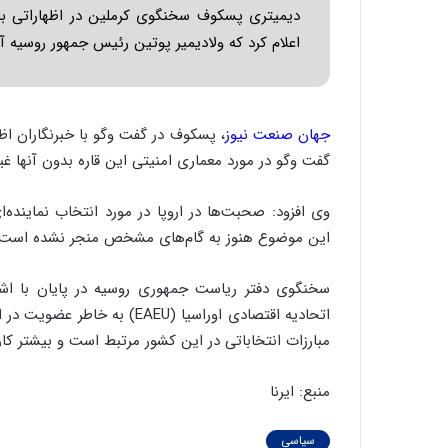
ه
دیمیتری پسکوف سخنگوی کرملین در اظهاراتی با 
ج
اعلام کرد که ولادیمیر پوتین رئیس جمهور روسیه آم
ز
ا
ی
ن
ج
جهان صنعت نیوز
، پسکوف در گفت وگو با خبرنگاران اظها
ن
گفت وگو در مورد معماری امنیتی این قاره بدون آنها 
گ
،
وی افزود: صحبت‌ها در اروپا در مورد انتخاب نماینده‌ا
ن
ت
این موضوع هنوز به گام‌های مشخص منجر نشده است.
و
ا
سخنگوی دفتر ریاست جمهوری روسیه در پایان با اشار
ن
اتحادیه اقتصادی اوراسیا (AEU
س
مبارزات انتخاباتی در این کشور مرتبط است و بیشتر کارک
ت
ه
د
منبع: ایرنا
ر
م
سیاسی
ق