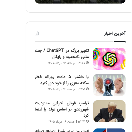
ه
ا
ا
و
ی
ر
ی
م
ا
ی
آخرین اخبار
ز
ا
س
ن
ا
ه
تغییر بزرگ در ChatGPT / چت
خ
؛
متنی نامحدود و رایگان
ت
ب
۱۳:۵۷ | جمعه، ۱۶ مرداد ۱۴۰۵
م
ا
ا
ز
با داشتن ۵ عادت روزانه خطر
ن‌
ن
سکته مغزی را از خود دور کنید
ه
د
۱۳:۴۵ | جمعه، ۱۶ مرداد ۱۴۰۵
ا
ه
ی
پ
ا
ن
ترامپ فرمان اجرایی ممنوعیت
ت
ه
شهروندی بر اساس تولد را امضا
ا
ا
کرد
ق
ن
۱۳:۳۳ | جمعه، ۱۶ مرداد ۱۴۰۵
ا
ی
الجزیره: عمان شرط انطباق توافق