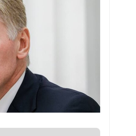
د
ر
ط
و
ل
ت
ا
ر
ی
خ
ا
ی
ر
ا
ن
،
ه
ی
چ
گ
ا