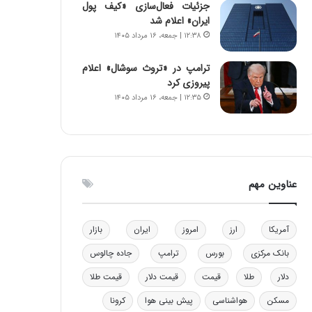
جزئیات فعال‌سازی «کیف پول
ه
ایران» اعلام شد
ی
۱۲:۳۸ | جمعه، ۱۶ مرداد ۱۴۰۵
و
ن
ترامپ در «تروث سوشال» اعلام
ی
پیروزی کرد
|
۱۲:۳۵ | جمعه، ۱۶ مرداد ۱۴۰۵
د
ب
ی
ر
ک
ل
عناوین مهم
ا
ت
ا
آمریکا
ارز
امروز
ایران
بازار
ق
ا
بانک مرکزی
بورس
ترامپ
جاده چالوس
ی
ر
دلار
طلا
قیمت
قیمت دلار
قیمت طلا
ا
مسکن
هواشناسی
پیش بینی هوا
کرونا
ن