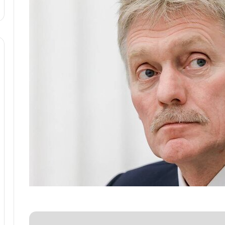
ه
خ
ط
ر
ا
ب
ر
ت
و
ر
م
د
ر
ا
ق
ت
ص
ا
د
ا
ی