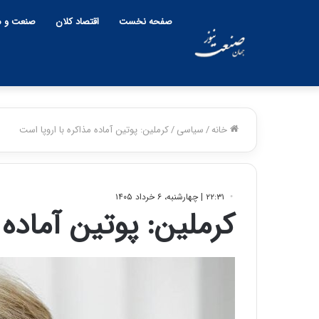
صفحه نخست
اقتصاد کلان
صنعت و م
خانه
/
سیاسی
/
کرملین: پوتین آماده مذاکره با اروپا است
ح
س
۲۲:۳۱ | چهارشنبه، ۶ خرداد ۱۴۰۵
ی
کرملین: پوتین آماده 
ن
۱۵:۴۴ | سه شنبه، ۲۶ خرداد ۱۴۰۵
ع
حمید کشاورز: آینده ایران‌خودرو
ل
۱۷:۳۹ | سه شنبه، ۲۲ اردیبهشت ۱۴۰۵
روشن است | برنامه جدید
حسین علایی: در 
ا
ی
ایران‌خودرو برای تولید خودروهای
هیچگاه جز این ج
ی
باکیفیت
مقابل چنین قدرت
: