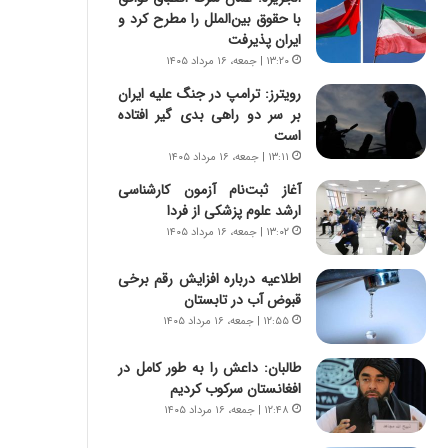
ی
ا
با حقوق بین‌الملل را مطرح کرد و
ر
ب
ایران پذیرفت
ا
ر
۱۳:۲۰ | جمعه، ۱۶ مرداد ۱۴۰۵
ن
ن
د
د
رویترز: ترامپ در جنگ علیه ایران
ر
ه
بر سر دو راهی بدی گیر افتاده
پ
ب
است
ی
ز
۱۳:۱۱ | جمعه، ۱۶ مرداد ۱۴۰۵
ح
ر
آغاز ثبت‌نام‌ آزمون کارشناسی
م
گ
ارشد علوم پزشکی از فردا
ل
؟
۱۳:۰۲ | جمعه، ۱۶ مرداد ۱۴۰۵
ه
آ
م
اطلاعیه درباره افزایش رقم برخی
ر
قبوض آب در تابستان
ی
۱۲:۵۵ | جمعه، ۱۶ مرداد ۱۴۰۵
ک
ا
طالبان: داعش را به طور کامل در
ی
افغانستان سرکوب کردیم
ی
۱۲:۴۸ | جمعه، ۱۶ مرداد ۱۴۰۵
–
ص