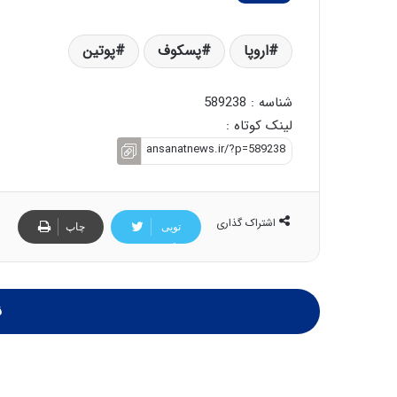
ا
ب
اروپا
پسکوف
پوتین
ل
چ
ن
شناسه : 589238
ی
لینک کوتاه :
ن
ق
د
ر
ت
ی
اشتراک گذاری
تویی
چاپ
ب
تر
ا
ی
س
ن
ت
د