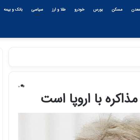
عدن
مسکن
بورس
خودرو
طلا و ارز
سیاسی
بانک و بیمه
ه
ش
۰
د
مذاکره با اروپا است
ا
ر
د
۲۲:۳۰ | چهارشنبه، ۹ اردیبهشت ۱۴۰۵
طول تاریخ ایران،
هشدار درباره خطر ابرتورم د
ر
ب
نگ، نتوانسته در
اقتصاد ایران | اعتماد مردم هنوز ا
ا
ی بایستد
بین نرفته است
ر