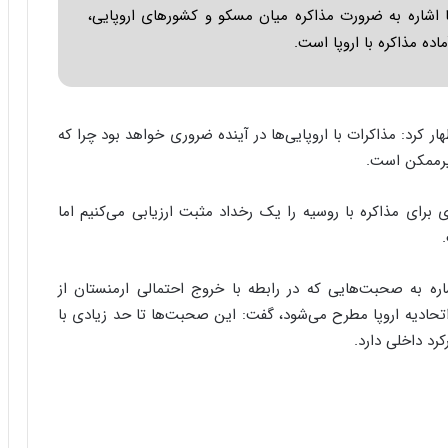
ر
اشاره به ضرورت مذاکره میان مسکو و کشورهای اروپایی،
ا
اده مذاکره با اروپا است.
ن
|
ا
ع
ت
ر کرد: مذاکرات با اروپایی‌ها در آینده ضروری خواهد بود چرا که
م
غیرممکن است.
ا
د
ی برای مذاکره با روسیه را یک رخداد مثبت ارزیابی می‌کنیم اما
م
ر
د
م
ه به صحبت‌هایی که در رابطه با خروج احتمالی ارمنستان از
ه
E) به خاطر عضویت در اتحادیه اروپا مطرح می‌شود، گفت: این صحبت‌ها تا حد زیادی با
ن
رد داخلی دارد.
و
ز
ا
ز
ب
ی