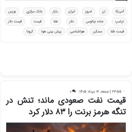
ر
ت
آمریکا
ارز
امروز
ایران
بازار
بانک مرکزی
بورس
ی
ب
ترامپ
جاده چالوس
دلار
طلا
قیمت
قیمت دلار
ا
قیمت طلا
مسکن
هواشناسی
پیش بینی هوا
کرونا
ی
س
ت
د