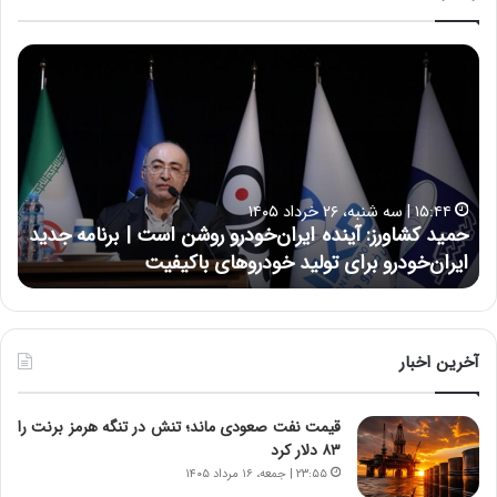
ح
س
ی
ن
ع
ل
ا
۱۷:۳۹ | سه شنبه، ۲۲ اردیبهشت ۱۴۰۵
ی
و روشن است | برنامه جدید
حسین علایی: در طول تاریخ ایران، 
ی
ای باکیفیت
نتوانسته در مقابل چنین قدرتی بایس
:
د
ر
ط
و
آخرین اخبار
ل
ت
قیمت نفت صعودی ماند؛ تنش در تنگه هرمز برنت را
ا
۸۳ دلار کرد
ر
ی
۲۳:۵۵ | جمعه، ۱۶ مرداد ۱۴۰۵