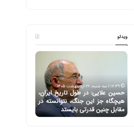
ی
ف
ی
ت