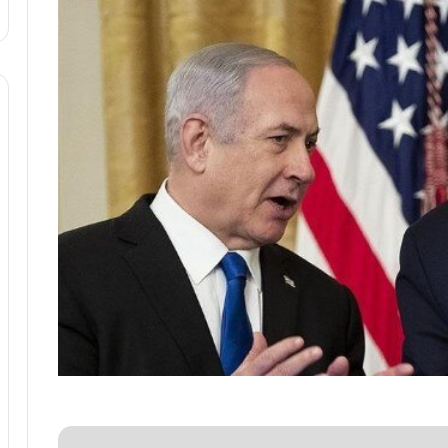
ا
و
ر
م
ی
ا
ن
ه
؛
ب
ا
ز
ن
د
ه
پ
ن
ه
ا
ن
ی