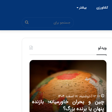
کشاورزی
بیشتر
جستجو
برای
ویدئو
ح
ح
م
س
ی
ی
د
ن
۱۵:۴۴ | سه شنبه، ۲۶ خرداد ۱۴۰۵
ک
ع
حمید کشاورز: آینده ایران‌خودرو
ش
ل
۱۷:۳۹ | سه شنبه، ۲۲ اردیبهشت ۱۴۰۵
روشن است | برنامه جدید
حسین علایی: 
ا
ا
و
ی
ه
ایران‌خودرو برای تولید خودروهای
هیچگاه جز ای
ر
ی
باکیفیت
مقابل چنین ق
ز
: