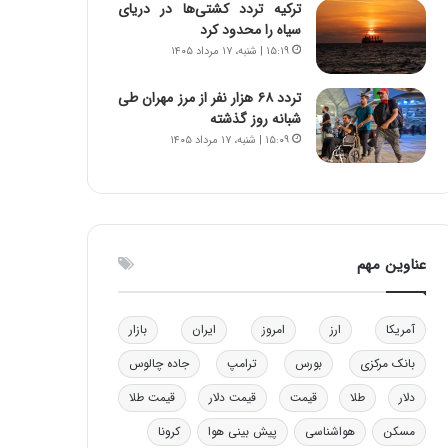
ترکیه تردد کشتی‌ها در دریای
و
ا
سیاه را محدود کرد
ب
ب
۱۵:۱۹ | شنبه، ۱۷ مرداد ۱۴۰۵
ر
ل
ا
چ
تردد ۶۸ هزار نفر از مرز مهران طی
ی
ن
شبانه روز گذشته
ت
ی
۱۵:۰۹ | شنبه، ۱۷ مرداد ۱۴۰۵
و
ن
ل
ق
ی
د
د
ر
خ
ت
و
ی
عناوین مهم
د
ب
ر
ا
و
ی
آمریکا
ارز
امروز
ایران
بازار
ه
س
ا
ت
بانک مرکزی
بورس
ترامپ
جاده چالوس
ی
د
ب
دلار
طلا
قیمت
قیمت دلار
قیمت طلا
ا
مسکن
هواشناسی
پیش بینی هوا
کرونا
ک