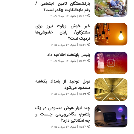
س
ه
بازنشستگان تامین اجتماعی /
ت
ج
رقم مابه‌التفاوت چقدر است؟
|
ز
۱۵:۴۳ | شنبه، ۱۷ مرداد ۱۴۰۵
ب
ا
خبر خوش وزارت نیرو برای
ر
ی
مشترکان/ پایان خاموشی‌ها
ن
ن
نزدیک است؟
ا
ج
م
۱۵:۴۰ | شنبه، ۱۷ مرداد ۱۴۰۵
ن
ه
گ
پلیس پایتخت اطلاعیه داد
ج
،
۱۵:۳۶ | شنبه، ۱۷ مرداد ۱۴۰۵
د
ن
ی
ت
د
و
تونل توحید از بامداد یکشنبه
ا
ا
مسدود می‌شود
ی
ن
۱۵:۳۲ | شنبه، ۱۷ مرداد ۱۴۰۵
ر
س
ا
ت
چند ابزار هوش مصنوعی در یک
ن‌
ه
پلتفرم؛ مگاجی‌پی‌تی چیست و
خ
د
چه امکاناتی دارد؟
و
ر
د
م
۱۵:۲۴ | شنبه، ۱۷ مرداد ۱۴۰۵
ر
ق