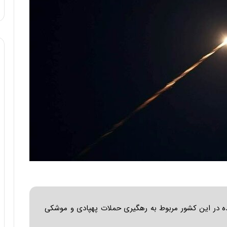
ا
و
ر
م
ی
ا
ن
ه
؛
ب
ا
ز
ن
د
ه
پ
ن
ه
ا
ه در این کشور مربوط به رهگیری حملات پهپادی و موشکی
ن
ی