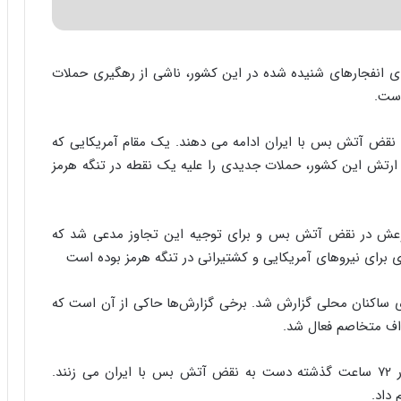
ا
ب
ر
ن
ی انفجارهای شنیده شده در این کشور، ناشی از رهگیری حملات
د
است.
ه
ب
ز
 نقض آتش بس با ایران ادامه می دهند. یک مقام آمریکایی که
ر
رتش این کشور، حملات جدیدی را علیه یک نقطه در تنگه هرمز
گ
؟
تبوعش در نقض آتش بس و برای توجیه این تجاوز مدعی شد که
 برای نیروهای آمریکایی و کشتیرانی در تنگه هرمز بوده است
وی ساکنان محلی گزارش شد. برخی گزارش‌ها حاکی از آن است که
هداف متخاصم فعال شد.
این دومین بار است که آمریکا و رژیم صهیونیستی در ۷۲ ساعت گذشته دست به نقض آتش بس با ایران می زنند.
 داد.