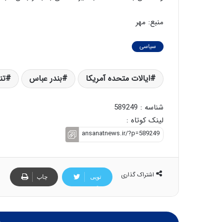
منبع: مهر
سیاسی
ایالات متحده ‌آمریکا
بندر عباس
تن
شناسه : 589249
لینک کوتاه :
اشتراک گذاری
تویی
چاپ
تر