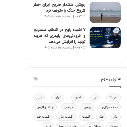
رویترز: هشدار صریح ایران خطر
و
ا
شروع جنگ را متوقف کرد
ب
ب
۰۸:۲۲ | پنجشنبه، ۱۵ مرداد ۱۴۰۵
ر
ل
ا
چ
ی
ن
۷ اشتباه رایج در انتخاب مستربچ
ت
ی
و افزودنی‌های پلیمری که هزینه
و
ن
تولید را افزایش می‌دهد
ل
ق
۰۸:۲۰ | پنجشنبه، ۱۵ مرداد ۱۴۰۵
ی
د
د
ر
خ
ت
و
ی
د
ب
عناوین مهم
ر
ا
و
ی
ه
س
آمریکا
ارز
امروز
ایران
بازار
ا
ت
ی
د
بانک مرکزی
بورس
ترامپ
جاده چالوس
ب
دلار
طلا
قیمت
قیمت دلار
قیمت طلا
ا
ک
مسکن
هواشناسی
پیش بینی هوا
کرونا