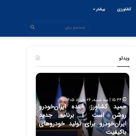
کشاورزی
بیشتر
جستجو
برای
ویدئو
ح
ح
م
س
ی
ی
د
ن
۱۵:۴۴ | سه شنبه، ۲۶ خرداد ۱۴۰۵
ک
ع
حمید کشاورز: آینده ایران‌خودرو
ش
ل
۱۷:۳۹ | سه شنبه، ۲۲ اردیبهشت ۱۴۰۵
روشن است | برنامه جدید
حسین علایی: 
ا
ا
و
ی
ه
ایران‌خودرو برای تولید خودروهای
هیچگاه جز ای
ر
ی
باکیفیت
مقابل چنین ق
ز
: