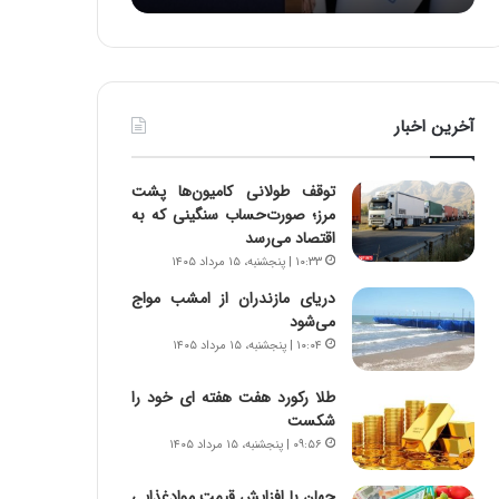
:
د
آ
ر
ی
ط
ن
و
د
ل
آخرین اخبار
ه
ت
ا
ا
ی
ر
توقف طولانی کامیون‌ها پشت
ر
ی
مرز؛ صورت‌حساب سنگینی که به
ا
خ
اقتصاد می‌رسد
ن‌
ا
۱۰:۳۳ | پنجشنبه، ۱۵ مرداد ۱۴۰۵
خ
ی
و
ر
دریای مازندران از امشب مواج
د
ا
می‌شود
ر
ن
۱۰:۰۴ | پنجشنبه، ۱۵ مرداد ۱۴۰۵
و
،
ر
ه
طلا رکورد هفت هفته ای خود را
و
ی
شکست
ش
چ
۰۹:۵۶ | پنجشنبه، ۱۵ مرداد ۱۴۰۵
ن
گ
ا
ا
جهان با افزایش قیمت موادغذایی