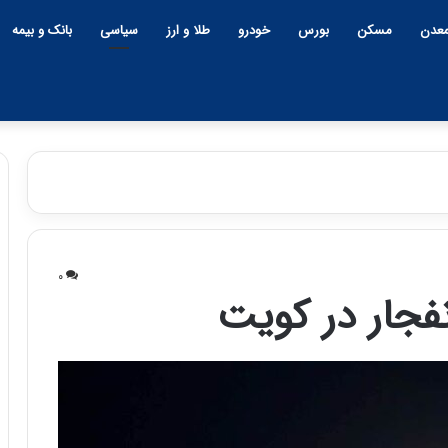
عدن
مسکن
بورس
خودرو
طلا و ارز
سیاسی
بانک و بیمه
چ
ی
۰
ن
جار در کویت
و
ب
ح
ر
۱۲:۱۸ | دوشنبه، ۱۸ اسفند ۱۴۰۴
ا
چین و بحران خاورمیانه؛ بازند
ن
پنهان یا برنده بزرگ؟
خ