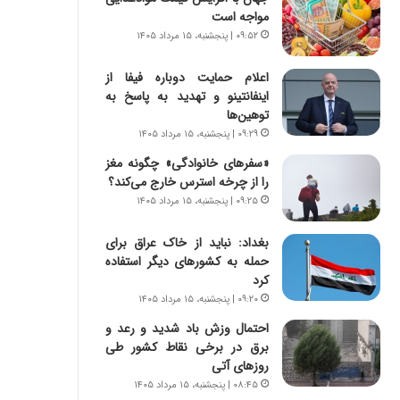
س
ه
مواجه است
ت
ج
۰۹:۵۲ | پنجشنبه، ۱۵ مرداد ۱۴۰۵
|
ز
ب
ا
اعلام حمایت دوباره فیفا از
ر
ی
اینفانتینو و تهدید به پاسخ به
ن
ن
توهین‌ها
ا
ج
م
۰۹:۲۹ | پنجشنبه، ۱۵ مرداد ۱۴۰۵
ن
ه
گ
«سفرهای خانوادگی» چگونه مغز
ج
،
را از چرخه استرس خارج می‌کند؟
د
ن
۰۹:۲۵ | پنجشنبه، ۱۵ مرداد ۱۴۰۵
ی
ت
د
و
بغداد: نباید از خاک عراق برای
ا
ا
حمله به کشورهای دیگر استفاده
ی
ن
کرد
ر
س
۰۹:۲۰ | پنجشنبه، ۱۵ مرداد ۱۴۰۵
ا
ت
ن‌
ه
احتمال وزش باد شدید و رعد و
خ
د
برق در برخی نقاط کشور طی
و
ر
روزهای آتی
د
م
۰۸:۴۵ | پنجشنبه، ۱۵ مرداد ۱۴۰۵
ر
ق