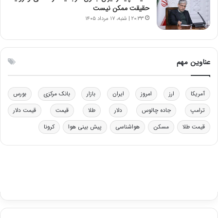
ر
ل
حقیقت ممکن نیست
ا
چ
۲۰:۳۳ | شنبه، ۱۷ مرداد ۱۴۰۵
ی
ن
ت
ی
و
ن
ل
ق
عناوین مهم
ی
د
د
ر
خ
ت
آمریکا
ارز
امروز
ایران
بازار
بانک مرکزی
بورس
و
ی
د
ب
ترامپ
جاده چالوس
دلار
طلا
قیمت
قیمت دلار
ر
ا
قیمت طلا
مسکن
هواشناسی
پیش بینی هوا
کرونا
و
ی
ه
س
ا
ت
ی
د
ب
ا
ک
ی
ف