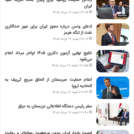
|
ز
ایران
ب
ا
ر
۲۱:۱۵ | شنبه، ۱۷ مرداد ۱۴۰۵
ی
ن
ن
ا
ج
ادعای ونس درباره مجوز ایران برای عبور حداکثری
م
ن
نفت از تنگه هرمز
ه
گ
۲۱:۰۷ | شنبه، ۱۷ مرداد ۱۴۰۵
ج
،
د
ن
نتایج نهایی آزمون دکتری ۱۴۰۵ اواخر مرداد اعلام
ی
ت
می‌شود
د
و
۲۰:۵۵ | شنبه، ۱۷ مرداد ۱۴۰۵
ا
ا
ی
ن
اعلام حمایت صربستان از الحاق سریع کی‌یف به
ر
س
اتحادیه اروپا
ا
ت
۲۰:۴۶ | شنبه، ۱۷ مرداد ۱۴۰۵
ن‌
ه
خ
د
سفر رئیس دستگاه اطلاعاتی عربستان به عراق
و
ر
۲۰:۴۰ | شنبه، ۱۷ مرداد ۱۴۰۵
د
م
ر
ق
و
ا
ب
ب
امنیت پایدار ایران بدون مرجعیت رسانه‌ای و روایت