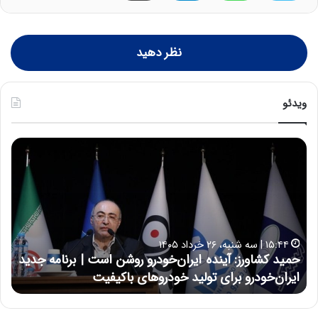
نظر دهید
ویدئو
ح
ح
م
س
ی
ی
د
ن
ک
ع
ش
ل
ا
ا
۱۵:۴۴ | سه شنبه، ۲۶ خرداد ۱۴۰۵
و
ی
حمید کشاورز: آینده ایران‌خودرو روشن است | برنامه جدید
حس
ر
ی
ایران‌خودرو برای تولید خودروهای باکیفیت
نت
ز
:
:
د
آ
ر