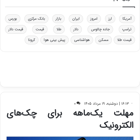
د
ر
ت
آمریکا
ارز
امروز
ایران
بازار
بانک مرکزی
بورس
ی
ب
ترامپ
جاده چالوس
دلار
طلا
قیمت
قیمت دلار
ا
قیمت طلا
مسکن
هواشناسی
پیش بینی هوا
کرونا
ی
س
ت
د