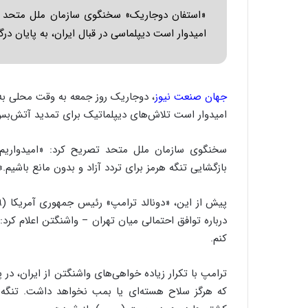
ر
«استفان دوجاریک» سخنگوی سازمان ملل متحد اعلا
ا
امیدوار است دیپلماسی در قبال ایران، به پایان درگ
ن
|
ا
ع
ت
جهان صنعت نیوز
، دوجاریک روز جمعه به وقت محلی به 
م
امیدوار است تلاش‌های دیپلماتیک برای تمدید آتش‌بس 
ا
د
م
سخنگوی سازمان ملل متحد تصریح کرد: «امیدواریم
ر
بازگشایی تنگه هرمز برای تردد آزاد و بدون مانع باشیم.»
د
م
ه
درباره توافق احتمالی میان تهران – واشنگتن اعلام کر
ن
و
کنم.
ز
ا
ترامپ با تکرار زیاده خواهی‌های واشنگتن از ایران، در 
ز
که هرگز سلاح هسته‌ای یا بمب نخواهد داشت. تنگه ه
ب
ی