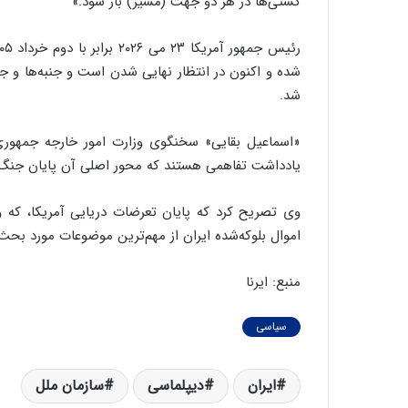
کشتی‌ها در هر دو جهت (مسیر) باز شود.»
ن
ن
ر
شده و اکنون در انتظار نهایی شدن است و جنبه‌ها و ج
ف
شد.
ت
ه
ا
«اسماعیل بقایی» سخنگوی وزارت امور خارجه جمهوری ا
س
یادداشت تفاهمی هستند که محور اصلی آن پایان جنگ
ت
وی تصریح کرد که پایان تعرضات دریایی آمریکا، که وا
اموال بلوکه‌شده ایران از مهم‌ترین موضوعات مورد بح
منبع: ایرنا
سیاسی
ایران
دیپلماسی
سازمان ملل