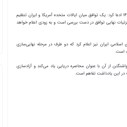
ه
ی
رئیس جمهور آمریکا ۲۳ می ۲۰۲۶ برابر با دوم خرداد ۱۴۰۵ ادعا کرد: یک توافق میان ایالات متحده آمریکا و ایران تنظیم
و
زئیات نهایی توافق در دست بررسی است و به‌ زودی اعلام خواهد
ن
ی
|
د
سلامی ایران نیز اعلام کرد که دو طرف در مرحله نهایی‌سازی
ب
 است.
ی
ر
ک
شنگتن از آن با عنوان محاصره دریایی یاد می‌کند و آزادسازی
ل
ث در این یادداشت تفاهم است.
ا
ت
ا
ق
ا
ی
ر
ا
ن