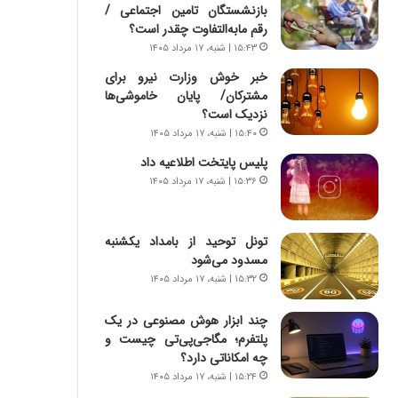
ا
س
بازنشستگان تامین اجتماعی /
ب
ت
رقم مابه‌التفاوت چقدر است؟
ر
|
۱۵:۴۳ | شنبه، ۱۷ مرداد ۱۴۰۵
ن
ب
خبر خوش وزارت نیرو برای
د
ر
مشترکان/ پایان خاموشی‌ها
ه
ن
نزدیک است؟
ب
ا
ز
۱۵:۴۰ | شنبه، ۱۷ مرداد ۱۴۰۵
م
ر
ه
پلیس پایتخت اطلاعیه داد
گ
ج
۱۵:۳۶ | شنبه، ۱۷ مرداد ۱۴۰۵
؟
د
ی
د
تونل توحید از بامداد یکشنبه
ا
مسدود می‌شود
ی
۱۵:۳۲ | شنبه، ۱۷ مرداد ۱۴۰۵
ر
ا
چند ابزار هوش مصنوعی در یک
ن‌
پلتفرم؛ مگاجی‌پی‌تی چیست و
خ
چه امکاناتی دارد؟
و
د
۱۵:۲۴ | شنبه، ۱۷ مرداد ۱۴۰۵
ر