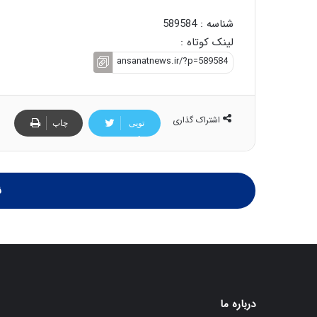
شناسه : 589584
لینک کوتاه :
اشتراک گذاری
تویی
چاپ
تر
ن
درباره ما