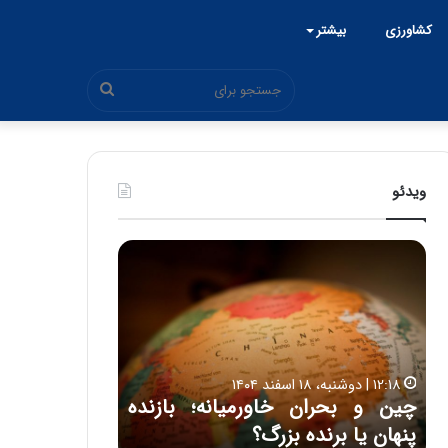
کشاورزی
بیشتر
جستجو
برای
ویدئو
چ
ح
ی
م
ن
ی
و
د
۱۵:۴۴ | سه شنبه، ۲۶ خرداد ۱۴۰۵
ب
ک
ی
حمید کشاورز:
ح
ش
ل
روشن است 
ر
ا
۱۲:۱۸ | دوشنبه، ۱۸ اسفند ۱۴۰۴
ا
و
 اتاق ایران از شنبه ۱۵
چین و بحران خاورمیانه؛ بازنده
ایران‌خودرو 
ن
ر
پنهان یا برنده بزرگ؟
باکیفیت
خ
ز