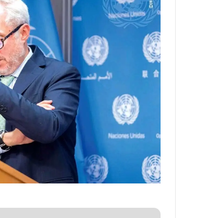
ه
خ
ط
ر
ا
ب
ر
ت
و
ر
م
د
ر
ا
ق
ت
ص
ا
د
ا
ی