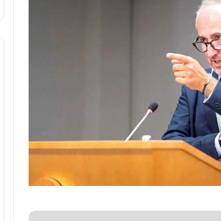
ه
ا
ی
ی
ا
ز
س
ا
خ
ت
م
ا
ن‌
ه
ا
ی
ا
ت
ا
ق
ا