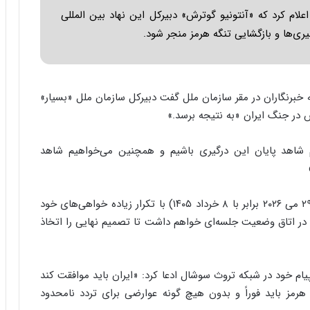
ی
م کرد که «آنتونیو گوترش» دبیرکل این نهاد بین المللی
ر
یری‌ها و بازگشایی تنگه هرمز منجر شود.
ا
ن
د
ر
پ
خبرنگاران در مقر سازمان ملل گفت دبیرکل سازمان ملل «بسیار»
ی
در جنگ ایران «به نتیجه برسد.»
ح
م
ل
 شاهد پایان این درگیری باشیم و همچنین می‌خواهیم شاهد
ه
آ
م
پیش از این، «دونالد ترامپ» رئیس جمهوری آمریکا (۲۹ می ۲۰۲۶ برابر با ۸ خرداد ۱۴۰۵) با تکرار زیاده خواهی‌های خود
ر
د: در اتاق وضعیت جلسه‌ای خواهم داشت تا تصمیم نهایی را اتخاذ
ی
ک
ا
ی
پیام خود در شبکه تروث سوشال ادعا کرد: «ایران باید موافقت کند
ی
رمز باید فوراً و بدون هیچ گونه عوارضی برای تردد نامحدود
–
ص