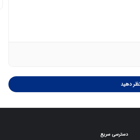
:
ا
ت
ا
ق
ا
ی
ر
ا
ن
ا
ز
ش
ظر دهید
ن
ب
ه
۱
۵
ف
ر
دسترسی سریع
و