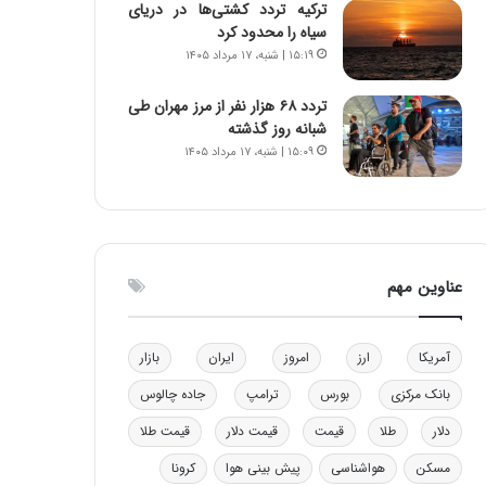
ترکیه تردد کشتی‌ها در دریای
و
سیاه را محدود کرد
ب
۱۵:۱۹ | شنبه، ۱۷ مرداد ۱۴۰۵
ر
ا
تردد ۶۸ هزار نفر از مرز مهران طی
ی
شبانه روز گذشته
ت
۱۵:۰۹ | شنبه، ۱۷ مرداد ۱۴۰۵
و
ل
ی
د
خ
و
عناوین مهم
د
ر
و
آمریکا
ارز
امروز
ایران
بازار
ه
ا
بانک مرکزی
بورس
ترامپ
جاده چالوس
ی
ب
دلار
طلا
قیمت
قیمت دلار
قیمت طلا
ا
مسکن
هواشناسی
پیش بینی هوا
کرونا
ک