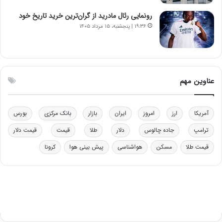
ب
ب
ر
ل
رونمایی رئال مادرید از گران‌ترین خرید تاریخ خود
ا
چ
۱۹:۳۶ | پنجشنبه، ۱۵ مرداد ۱۴۰۵
ی
ن
ت
ی
و
ن
ل
ق
ی
د
عناوین مهم
د
ر
خ
ت
و
ی
آمریکا
ارز
امروز
ایران
بازار
بانک مرکزی
بورس
د
ب
ر
ا
ترامپ
جاده چالوس
دلار
طلا
قیمت
قیمت دلار
و
ی
ه
س
قیمت طلا
مسکن
هواشناسی
پیش بینی هوا
کرونا
ا
ت
ی
د
ب
ا
ک
ی
ف