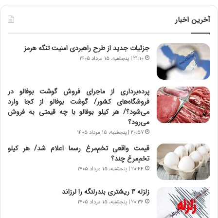
ی
ط
ن
و
آخرین اخبار
د
ل
ه
ت
جزئیات جدید از طرح راهبردی امنیت تنگه هرمز
ا
ا
ی
ر
۲۱:۱۰ | پنجشنبه، ۱۵ مرداد ۱۴۰۵
ر
ی
ا
خ
ن‌
ا
پرده‌برداری از ماجرای فروش گوشت بوفالو در
خ
ی
فروشگاه‌های کشور/ گوشت بوفالو از کجا وارد
و
ر
می‌شود؟/ هر کیلو بوفالو با چه قیمتی به فروش
د
ا
می‌رود؟
ر
ن
۲۰:۵۷ | پنجشنبه، ۱۵ مرداد ۱۴۰۵
و
،
قیمت واقعی تخم‌مرغ رسما اعلام شد/ هر کیلو
ر
ه
تخم‌مرغ چند؟
و
ی
۲۰:۴۴ | پنجشنبه، ۱۵ مرداد ۱۴۰۵
ش
چ
ن
گ
زلزله ۴ ریشتری بندرلنگه را لرزاند
ا
ا
س
ه
۲۰:۳۶ | پنجشنبه، ۱۵ مرداد ۱۴۰۵
ت
ج