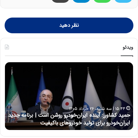
نظر دهید
ویدئو
ح
ح
م
س
ی
ی
د
ن
ک
ع
ش
ل
ا
ا
۱۵:۴۴ | سه شنبه، ۲۶ خرداد ۱۴۰۵
و
ی
حمید کشاورز: آینده ایران‌خودرو روشن است | برنامه جدید
ح
ر
ی
ایران‌خودرو برای تولید خودروهای باکیفیت
ن
ز
:
:
د
آ
ر