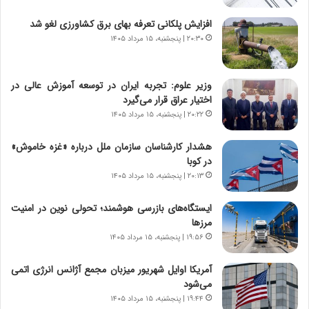
|
ز
ب
ا
افزایش پلکانی تعرفه بهای برق کشاورزی لغو شد
ر
ی
۲۰:۳۰ | پنجشنبه، ۱۵ مرداد ۱۴۰۵
ن
ن
ا
ج
م
ن
وزیر علوم: تجربه ایران در توسعه آموزش عالی در
ه
گ
اختیار عراق قرار می‌گیرد
ج
،
۲۰:۲۲ | پنجشنبه، ۱۵ مرداد ۱۴۰۵
د
ن
ی
ت
هشدار کارشناسان سازمان ملل درباره «غزه‌ خاموش»
د
و
در کوبا
ا
ا
۲۰:۱۳ | پنجشنبه، ۱۵ مرداد ۱۴۰۵
ی
ن
ر
س
ایستگاه‌های بازرسی هوشمند؛ تحولی نوین در امنیت
ا
ت
مرزها
ن‌
ه
خ
د
۱۹:۵۶ | پنجشنبه، ۱۵ مرداد ۱۴۰۵
و
ر
د
م
آمریکا اوایل شهریور میزبان مجمع آژانس انرژی اتمی
ر
ق
می‌شود
و
ا
۱۹:۴۴ | پنجشنبه، ۱۵ مرداد ۱۴۰۵