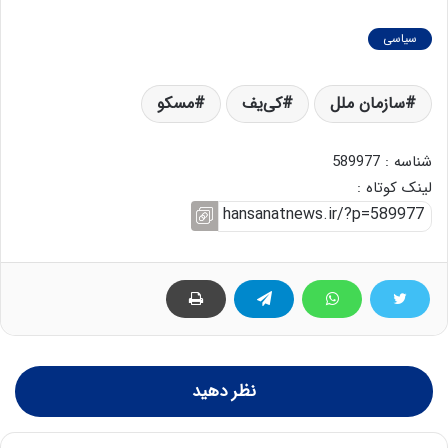
سیاسی
سازمان ملل
کی‌یف
مسکو
شناسه : 589977
لینک کوتاه :
نظر دهید