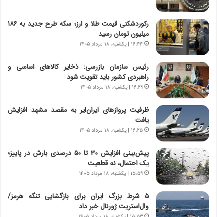
ی
و
خ
ر
ا
م
رکوردشکنی قیمت طلا و ارز؛ سکه طرح جدید به ۱۸۶
ی
د
میلیون تومان رسید
ر
ر
۱۶:۴۴ | یکشنبه، ۱۸ مرداد ۱۴۰۵
ا
ا
ن
ق
رئیس سازمان بازرسی: ذخایر کالاهای اساسی و
،
ت
راهبردی کشور باید تقویت شود
ه
ص
۱۶:۲۹ | یکشنبه، ۱۸ مرداد ۱۴۰۵
ی
ا
چ
د
ظرفیت پروازهای ایران‌ایر به مقصد مشهد افزایش
گ
ا
یافت
ا
ی
۱۶:۲۵ | یکشنبه، ۱۸ مرداد ۱۴۰۵
ه
ر
ج
ا
پیش‌بینی افزایش ۳۰ تا ۵۰ درصدی بارش در پاییز؛
ز
ن
یک احتمال، نه قطعیت
ا
|
ی
۱۵:۵۹ | یکشنبه، ۱۸ مرداد ۱۴۰۵
ا
ن
ع
ج
ت
۵ شرط بزرگ ایران برای بازگشایی تنگه هرمز/
ن
م
وال‌استریت ژورنال خبر داد
گ
ا
۱۵:۵۳ | یکشنبه، ۱۸ مرداد ۱۴۰۵