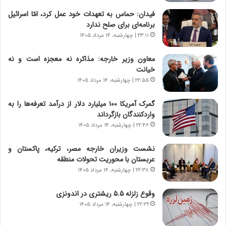
ت
ج
فیدان: حماس به تعهدات خود عمل کرد، امّا اسرائیل
|
ز
برنامه‌ای برای صلح ندارد
ب
ا
ر
۲۳:۱۱ | چهارشنبه، ۱۴ مرداد ۱۴۰۵
ی
ن
ن
ا
ج
معاون وزیر خارجه: مذاکره نه معجزه است و نه
م
ن
خیانت
ه
گ
۲۲:۵۵ | چهارشنبه، ۱۴ مرداد ۱۴۰۵
ج
،
د
ن
گمرک آمریکا ۱۰۰ میلیارد دلار از درآمد تعرفه‌ها را به
ی
ت
واردکنندگان بازگرداند
د
و
۲۲:۴۶ | چهارشنبه، ۱۴ مرداد ۱۴۰۵
ا
ا
ی
ن
نشست وزیران خارجه مصر، ترکیه، پاکستان و
ر
س
عربستان با محوریت تحولات منطقه
ا
ت
۲۲:۳۸ | چهارشنبه، ۱۴ مرداد ۱۴۰۵
ن‌
ه
خ
د
وقوع زلزله ۵.۵ ریشتری در اندونزی
و
ر
۲۲:۲۹ | چهارشنبه، ۱۴ مرداد ۱۴۰۵
د
م
ر
ق