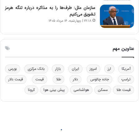
و
ا
ب
ب
سازمان ملل: طرف‌ها را به مذاکره درباره تنگه هرمز
ر
ل
تشویق می‌کنیم
ا
چ
۲۲:۱۸ | چهارشنبه، ۱۴ مرداد ۱۴۰۵
ی
ن
ت
ی
و
ن
ل
ق
عناوین مهم
ی
د
د
ر
خ
ت
آمریکا
ارز
امروز
ایران
بازار
بانک مرکزی
بورس
و
ی
د
ب
ترامپ
جاده چالوس
دلار
طلا
قیمت
قیمت دلار
ر
ا
قیمت طلا
مسکن
هواشناسی
پیش بینی هوا
کرونا
و
ی
ه
س
ا
ت
ی
د
ب
ا
ک
ی