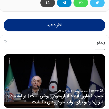
نظر دهید
ویدئو
ح
ح
م
س
ی
ی
د
ن
ک
ع
ش
ل
ا
ا
۱۵:۴۴ | سه شنبه، ۲۶ خرداد ۱۴۰۵
و
ی
حمید کشاورز: آینده ایران‌خودرو روشن است | برنامه جدید
ح
ر
ی
ایران‌خودرو برای تولید خودروهای باکیفیت
ن
ز
:
:
د