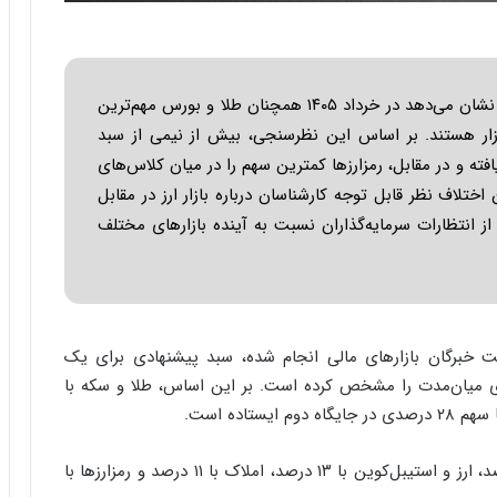
ا
س
ب
ت
ر
|
ن
ب
د
ر
نتایج تازه یک نظرسنجی از خبرگان بازارهای مالی نشان می‌دهد در خرداد ۱۴۰۵ همچنان طلا و بورس مهم‌ترین
ه
ن
 بازار هستند. بر اساس این نظرسنجی، بیش از نیمی از سبد
ب
ا
ته و در مقابل، رمزارزها کمترین سهم را در میان کلاس‌های
ز
م
ر
ه
تلاف نظر قابل توجه کارشناسان درباره بازار ارز در مقابل
گ
ج
 از انتظارات سرمایه‌گذاران نسبت به آینده بازارهای مختلف
؟
د
ی
د
ا
ی
ر
 خبرگان بازارهای مالی انجام شده، سبد پیشنهادی برای یک
ا
ری میان‌مدت را مشخص کرده است. بر این اساس، طلا و سکه با
ن‌
خ
و
پس از این دو بازار، اوراق و سپرده‌های بانکی با ۱۵ درصد، ارز و استیبل‌کوین با ۱۳ درصد، املاک با ۱۱ درصد و رمزارزها با
د
ر