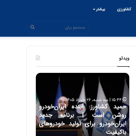
کشاورزی
بیشتر
جستجو
برای
ویدئو
ح
س
ی
ن
ع
اورز: آینده ایران‌خودرو
ل
۱۷:۳۹ | سه شنبه، ۲۲ اردیبهشت ۱۴۰۵
است | برنامه جدید
حسین علایی: در طول تار
ا
ی
ودرو برای تولید خودروهای
هیچگاه جز این جنگ، نت
ی
مقابل چنین قدرتی بایست
: