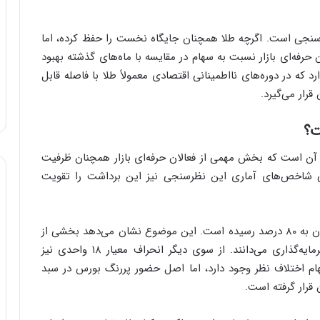
و
ب
رسنجی است. اگرچه طلا همچنان جایگاه نخست را حفظ کرده، اما
ر
حرفه‌ای بازار نسبت به سهام در مقایسه با ماه‌های گذشته بهبود
ا
ی
که در دوره‌های نااطمینانی اقتصادی معمولاً طلا با فاصله قابل
ت
قرار می‌گیرد.
و
ل
ت؟
ی
د
نگر آن است که بخش مهمی از فعالان حرفه‌ای بازار همچنان ظرفیت
خ
ی شاخص‌های آماری این نظرسنجی نیز این برداشت را تقویت
و
د
ر
و
حداکثر وزن پیشنهادی برای سهام در میان پاسخ‌دهندگان به ۸۰ درصد رسیده است. این موضوع نشان می‌دهد بخشی از
ه
کارشناسان همچنان بازار سهام را جذاب‌ترین گزینه سرمایه‌گذاری می‌دانند. از سوی دیگر انحراف معیار ۱۸ واحدی نیز
ا
ام اختلاف نظر وجود دارد، اما اصل حضور پررنگ بورس در سبد
ی
ب
قرار گرفته است.
ا
ک