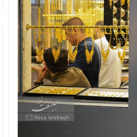
ا
:
و
آ
ر
ی
م
ن
ی
د
ا
ه
ن
ا
ه
ی
؛
ر
ب
ا
ا
ن‌
ز
خ
ن
و
د
د
ه
ر
پ
و
ن
ر
ه
و
ا
ش
ن
ن
ی
ا