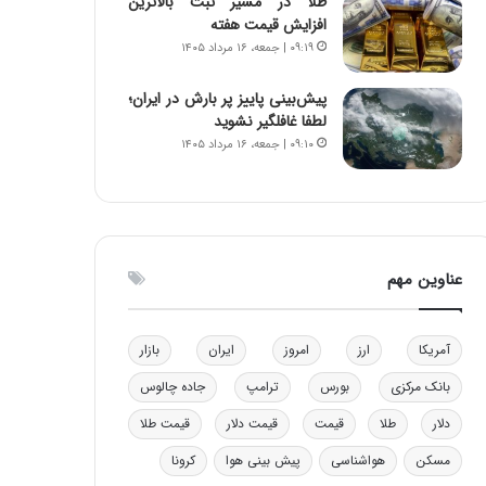
طلا در مسیر ثبت بالاترین
ا
افزایش قیمت هفته
ب
۰۹:۱۹ | جمعه، ۱۶ مرداد ۱۴۰۵
ل
چ
پیش‌بینی پاییز پر بارش در ایران؛
ن
لطفا غافلگیر نشوید
ی
۰۹:۱۰ | جمعه، ۱۶ مرداد ۱۴۰۵
ن
ق
د
ر
ت
ی
عناوین مهم
ب
ا
ی
آمریکا
ارز
امروز
ایران
بازار
س
ت
بانک مرکزی
بورس
ترامپ
جاده چالوس
د
دلار
طلا
قیمت
قیمت دلار
قیمت طلا
مسکن
هواشناسی
پیش بینی هوا
کرونا