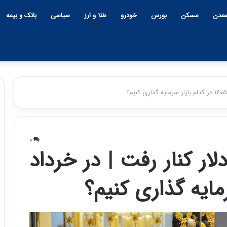
عدن
مسکن
بورس
خودرو
طلا و ارز
سیاسی
بانک و بیمه
چ
ح
ی
م
۰
ن
ی
ار کنار رفت | در خرداد
و
د
۱۵:۴۴ | سه شنبه، ۲۶ خرداد ۱۴۰۵
ب
ک
حمید کش
ح
ش
روشن 
ر
ا
۱۲:۱۸ | دوشنبه، ۱۸ اسفند ۱۴۰۴
ا
و
چین و بحران خاورمیانه؛ بازنده
ایران‌خ
ن
ر
پنهان یا برنده بزرگ؟
باکیفیت
خ
ز